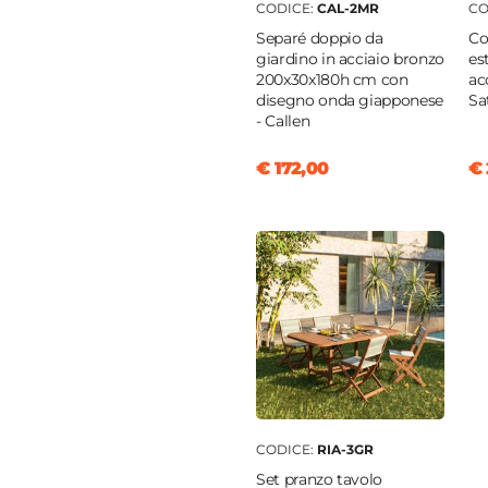
CODICE:
CAL-2MR
CO
Separé doppio da
Co
o legno
giardino in acciaio bronzo
es
200x30x180h cm con
ac
nio
disegno onda giapponese
Sa
- Callen
che
€ 172,00
€ 
a
tere
/mq
e
ette (non incluse)
CODICE:
RIA-3GR
Set pranzo tavolo