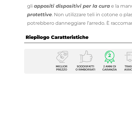
gli
appositi dispositivi per la cura
e la man
protettive
. Non utilizzare teli in cotone o pl
potrebbero danneggiare l’arredo. È raccoman
utilizzare prodotti chimici aggressivi.
Riepilogo Caratteristiche
Caratteristiche
Tipologia
Palo la
Serie
Sebast
Dimensioni
420 x
Altezza
258 c
Forma
Rettan
Apertura
Manove
Caratteristiche Palo
Girevo
Posizione Palo
Lato l
Dimensione Palo
10,5 x 