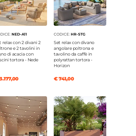
DICE:
NED-A11
CODICE:
HR-STG
t relax con 2 divani 2
Set relax con divano
ltrone e 2 tavolini in
angolare poltrona e
gno di acacia con
tavolino da caffè in
scini tortora - Nede
polyrattan tortora -
Horizon
3.177,00
€ 741,00