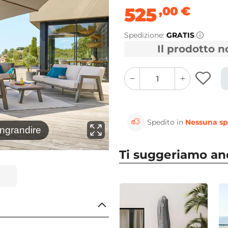
525
,00
€
Spedizione:
GRATIS
Il prodotto 
quantity
quantity
plus
minus
button
button
Spedito in
Nessuna sp
⚲
ingrandire
Clicca 
Ti suggeriamo a