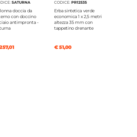
DICE:
SATURNA
CODICE:
PR12535
lonna doccia da
Erba sintetica verde
terno con doccino
economica 1 x 2,5 metri
ciaio antimpronta -
altezza 35 mm con
turna
tappetino drenante
257,01
€ 51,00