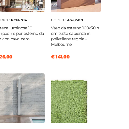
DICE:
PCN-N14
CODICE:
AS-85BN
tena luminosa 10
Vaso da esterno 100x30 h
mpadine per esterno da
cm tutta capienza in
 con cavo nero
polietilene tegola -
Melbourne
26,00
€ 141,00