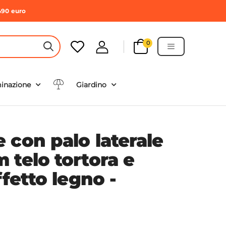
490 euro
0
HEADER SEARCH BUTTON
minazione
Giardino
 con palo laterale
 telo tortora e
ffetto legno -