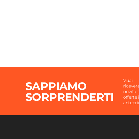
Vuoi
SAPPIAMO
ricever
novità 
SORPRENDERTI
offerte 
antepr