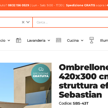
aiuto?
0832 156 0529
| Lun - Sab: 9.00 - 17.30 |
Spedizione GRATIS
sopra i
icio
Lavanderia
Cucina
Illu
Ombrellone
420x300 cm
struttura e
Sebastian
Codice:
SBS-43T