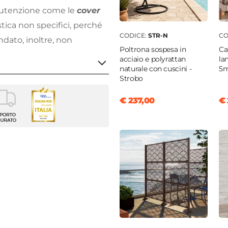
utenzione come le
cover
astica non specifici, perché
CODICE:
STR-N
CO
dato, inoltre, non
Poltrona sospesa in
Ca
acciaio e polyrattan
la
naturale con cuscini -
5m
Strobo
€ 237,00
€ 
terale
ian
 300 cm
m
golare
lla
le
ungo
7,5 cm