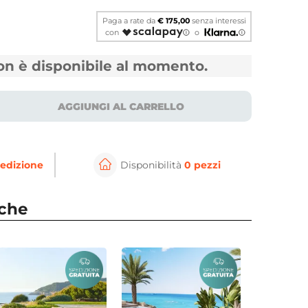
Paga a rate da
€ 175,00
senza interessi
con
o
non è disponibile al momento.
AGGIUNGI AL CARRELLO
edizione
Disponibilità
0 pezzi
⚲
per ingrandire
Cli
nche