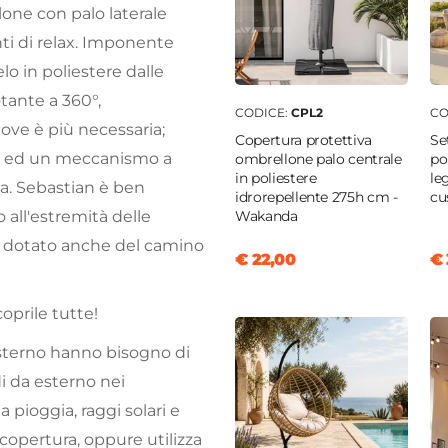
lone con palo laterale
i di relax. Imponente
lo in poliestere dalle
tante a 360°,
CODICE:
CPL2
CO
ove è più necessaria;
Copertura protettiva
Se
lla ed un meccanismo a
ombrellone palo centrale
po
in poliestere
le
za. Sebastian è ben
idrorepellente 275h cm -
cu
Wakanda
o all'estremità delle
è dotato anche del camino
€ 22,00
€ 
oprile tutte!
’esterno hanno bisogno di
di da esterno nei
 pioggia, raggi solari e
 copertura, oppure utilizza