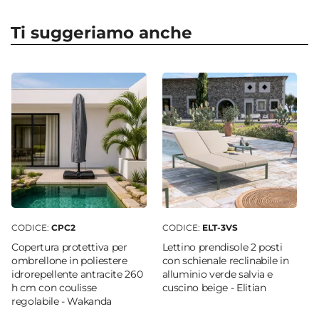
intemperie, polvere e scolorimenti,
Serie
Cannes
mantenendolo sempre come nuovo.
Ti suggeriamo anche
Dimensioni
250 x 250 cm
Altezza
240 cm
Forma
Quadrata
Apertura
Maniglia "Push up"
|
Manovella
Dimensione Palo
Ø 4,8 cm
CODICE:
CPC2
CODICE:
ELT-3VS
Gradi Rotazione Palo
Copertura protettiva per
Lettino prendisole 2 posti
360°
ombrellone in poliestere
con schienale reclinabile in
idrorepellente antracite 260
alluminio verde salvia e
Materiale Struttura
h cm con coulisse
cuscino beige - Elitian
Acciaio
regolabile - Wakanda
Colore Struttura