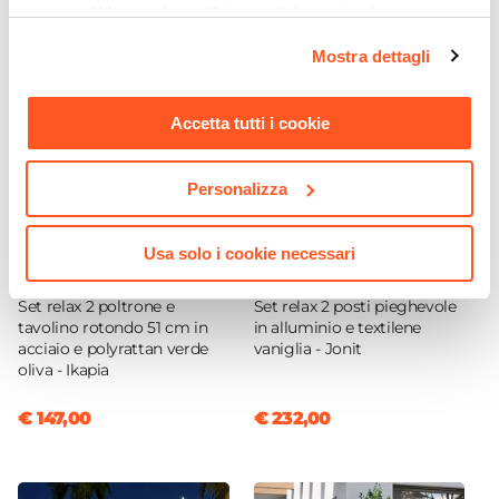
13 kg
sezione "Mostra dettagli" è possibile gestire le proprie
opzioni e modificare le preferenze espresse in qualsiasi
Mostra dettagli
momento. Per maggiori informazioni si invita a leggere la
nostra
Cookie Policy
.
Accetta tutti i cookie
Personalizza
Usa solo i cookie necessari
CODICE:
IKP-4VR
CODICE:
JNT-6VG
Set relax 2 poltrone e
Set relax 2 posti pieghevole
tavolino rotondo 51 cm in
in alluminio e textilene
acciaio e polyrattan verde
vaniglia - Jonit
oliva - Ikapia
€ 147,00
€ 232,00