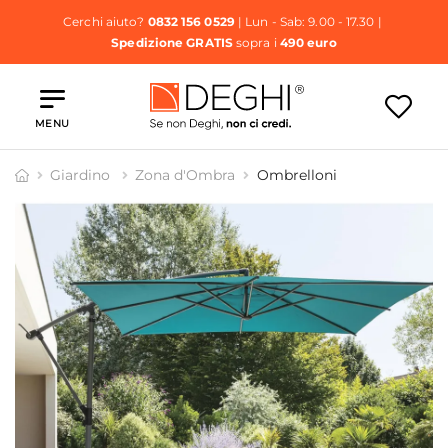
Cerchi aiuto?
0832 156 0529
| Lun - Sab: 9.00 - 17.30 |
Spedizione GRATIS
sopra i
490 euro
MENU
Giardino
Zona d'Ombra
Ombrelloni