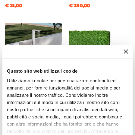
€ 21,00
€ 280,00
Antracite
Numero Stecche
8 stecche
Colore Telo
Blu pavone
Camino Antivento
Si
Materiale Telo
Poliestere
Questo sito web utilizza i cookie
Telo Idrorepellente
Utilizziamo i cookie per personalizzare contenuti ed
Si
annunci, per fornire funzionalità dei social media e per
CODICE:
DLMEN-CR
CODICE:
PR2535
Base
analizzare il nostro traffico. Condividiamo inoltre
Colonna doccia a terra da
Erba sintetica 2 x 5 metri
esterno acciaio
altezza 35 mm per giardino
informazioni sul modo in cui utilizza il nostro sito con i
A croce
cromosatinato - Dolmen
o terrazzo privato o
nostri partner che si occupano di analisi dei dati web,
Contrappeso Compatibile
pubblico
pubblicità e social media, i quali potrebbero combinarle
4 marmette (non incluse)
con altre informazioni che ha fornito loro o che hanno
€ 257,01
€ 166,99
Peso
raccolto dal suo utilizzo dei loro servizi. Attraverso la