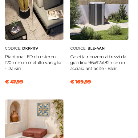
CODICE:
DKR-11V
CODICE:
BLE-4AN
Piantana LED da esterno
Casetta ricovero attrezzi da
120h cm in metallo vaniglia
giardino 96x97x182h cm in
- Daikiri
acciaio antracite - Bleir
€ 47,99
€ 169,99