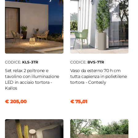
CODICE:
KLS-3TR
CODICE:
BVS-7TR
Set relax 2 poltrone e
Vaso da esterno 70 h cm
tavolino con illuminazione
tutta capienza in polietilene
LED in acciaio tortora -
tortora - Contesly
Kallos
€ 205,00
€ 75,01