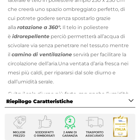
laterale e telo in poliestere ampio 250 x 250 cm
che creerà uno spazio ombreggiato perfetto, di
cui potrete godere senza spostarlo grazie
alla
rotazione a 360°.
Il telo in poliestere
è
idrorepellente
perciò permetterà all’acqua di
scivolare via senza penetrare nel tessuto mentre
il
camino di ventilazione
servirà per facilitare la
circolazione dell’aria.Una ventata d’aria fresca nei
mesi più caldi, per ripararsi dal sole diurno e
dall’umidità serale.
Evita il sole diurno più forte, ma anche l’umidità
Riepilogo Caratteristiche
serale. Mettiti al riparo con Cannes.
E per prolungare la sua bellezza stagione dopo
Caratteristiche
stagione,
ti consigliamo la cover protettiva:
Tipologia
indispensabile per proteggere l’ombrellone
da
Palo laterale