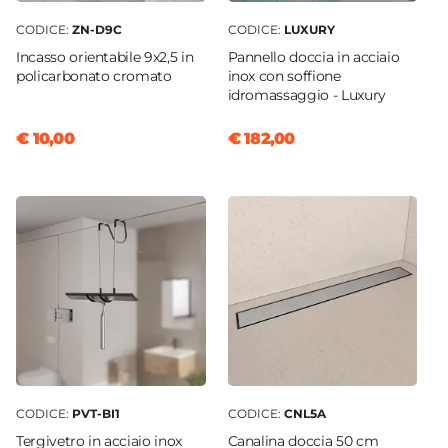
CODICE:
ZN-D9C
CODICE:
LUXURY
Incasso orientabile 9x2,5 in
Pannello doccia in acciaio
policarbonato cromato
inox con soffione
idromassaggio - Luxury
€ 10,00
€ 182,00
CODICE:
PVT-BI1
CODICE:
CNL5A
Tergivetro in acciaio inox
Canalina doccia 50 cm