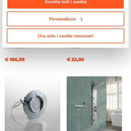
Accetta tutti i cookie
Braccio Di Sostegno
Incluso
Personalizza
Chiusura
CODICE:
RK189N
CODICE:
BOXCLEAN
Magnetica
Piatto doccia 180x90 cm
Trattamento anticalcare e
Usa solo i cookie necessari
Installazione
ultraslim riducibile nero
ripristino in kit per box
Su piatto doccia
|
Filopavimento
effetto pietra - Rok
doccia
€ 166,99
€ 23,00