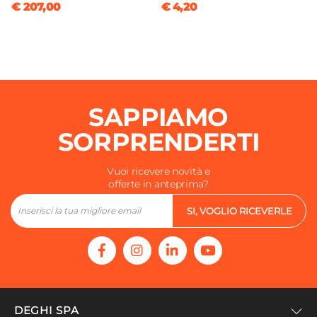
€ 207,00
€ 4,20
SAPPIAMO
SORPRENDERTI
Vuoi ricevere novità e
offerte in anteprima?
SI, VOGLIO RICEVERLE
DEGHI SPA