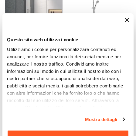
78 cm
Materiale Anta
Vetro temperato
Finitura Anta
Trasparente
Questo sito web utilizza i cookie
Spessore Anta
CODICE:
LGM-PC
CODICE:
GUAM
Utilizziamo i cookie per personalizzare contenuti ed
6 mm
Pannello doccia in alluminio
Colonna doccia da 83h cm
annunci, per fornire funzionalità dei social media e per
Materiale Profilo
cromo con deviatore e
in ottone con soffione e
analizzare il nostro traffico. Condividiamo inoltre
doccino - Legami
doccetta regolabile - Huber
Alluminio
informazioni sul modo in cui utilizza il nostro sito con i
Finitura Profilo
nostri partner che si occupano di analisi dei dati web,
€ 163,00
€ 180,00
Cromato
pubblicità e social media, i quali potrebbero combinarle
con altre informazioni che ha fornito loro o che hanno
Colore Profilo
raccolto dal suo utilizzo dei loro servizi. Attraverso la
Cromo
sezione "Mostra dettagli" è possibile gestire le proprie
Sistema Di Apertura
opzioni e modificare le preferenze espresse in qualsiasi
Maniglia
Mostra dettagli
momento. Per maggiori informazioni si invita a leggere la
Colore Maniglie O Pomelli
nostra
Cookie Policy
.
Cromo