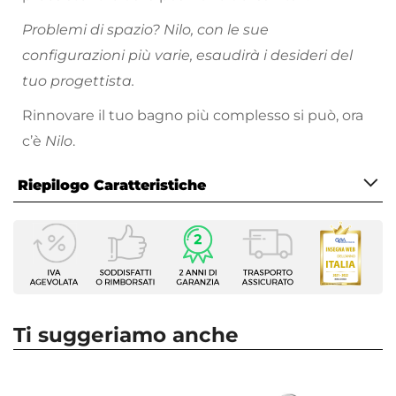
Problemi di spazio? Nilo, con le sue
configurazioni più varie, esaudirà i desideri del
tuo progettista.
Rinnovare il tuo bagno più complesso si può, ora
c’è
Nilo
.
Riepilogo Caratteristiche
Caratteristiche
Tipologia
Nicchia
Larghezza
175 cm
Ti suggeriamo anche
Altezza
195 cm