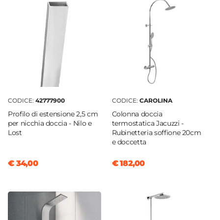
Serie
Nilo
Apertura
Battente
Installazione Reversibile
Si
Regolabile
Si
CODICE:
42777900
CODICE:
CAROLINA
Larghezza Da - A
Profilo di estensione 2,5 cm
Colonna doccia
174 cm
|
178 cm
per nicchia doccia - Nilo e
termostatica Jacuzzi -
Lost
Rubinetteria soffione 20cm
Estensibile
e doccetta
Tramite profilo "Nilo cromo" - € 35
Larghezza Massima 1 Profilo
€ 34,00
€ 182,00
180,5 cm
Larghezza Massima 2 Profili
183 cm
Dimensione Entrata