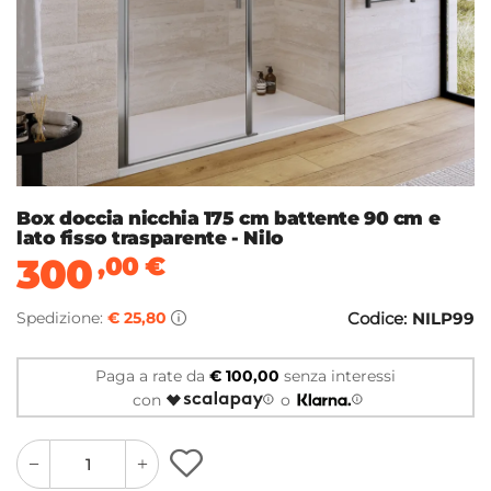
Box doccia nicchia 175 cm battente 90 cm e
lato fisso trasparente - Nilo
300
,00
€
Spedizione:
€ 25,80
Codice:
NILP99
Paga a rate da
€ 100,00
senza interessi
con
o
quantity
quantity
plus
minus
button
button