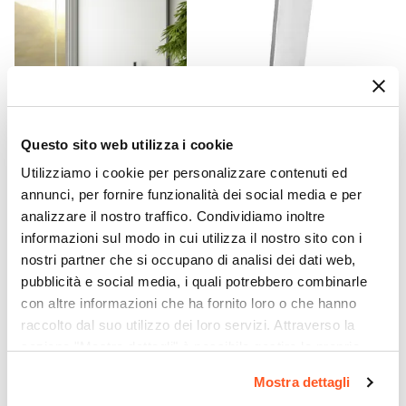
58 cm
Materiale Anta
Vetro temperato
Finitura Anta
Opaco
CODICE:
TLA-I23S3
CODICE:
PRFLST-C
Spessore Anta
Questo sito web utilizza i cookie
Set incasso doccia con
Profilo di estensione 2,5 cm
6 mm
deviatore e doccino con
x 195 cromo per box doccia -
Utilizziamo i cookie per personalizzare contenuti ed
Materiale Profilo
braccio doccia 22 cm e
Nilo e Lost
annunci, per fornire funzionalità dei social media e per
soffione 30 cm cromo – Tila
Alluminio
analizzare il nostro traffico. Condividiamo inoltre
Finitura Profilo
informazioni sul modo in cui utilizza il nostro sito con i
€ 137,99
€ 35,00
Cromato
nostri partner che si occupano di analisi dei dati web,
Colore Profilo
pubblicità e social media, i quali potrebbero combinarle
con altre informazioni che ha fornito loro o che hanno
Cromo
raccolto dal suo utilizzo dei loro servizi. Attraverso la
Sistema Di Apertura
sezione "Mostra dettagli" è possibile gestire le proprie
Maniglia
opzioni e modificare le preferenze espresse in qualsiasi
Colore Maniglie O Pomelli
Mostra dettagli
momento. Per maggiori informazioni si invita a leggere la
Cromo