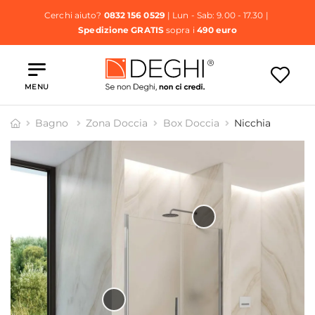
Cerchi aiuto?
0832 156 0529
| Lun - Sab: 9.00 - 17.30 |
Spedizione GRATIS
sopra i
490 euro
MENU
Bagno
Zona Doccia
Box Doccia
Nicchia