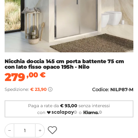
Nicchia doccia 145 cm porta battente 75 cm
con lato fisso opaco 195h - Nilo
279
,00
€
Spedizione:
€ 23,90
Codice:
NILP87-M
Paga a rate da
€ 93,00
senza interessi
con
o
quantity
quantity
plus
minus
button
button