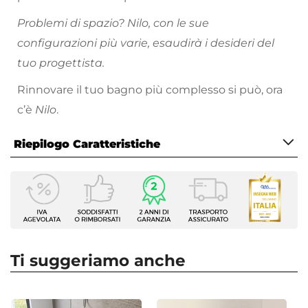
Problemi di spazio? Nilo, con le sue
configurazioni più varie, esaudirà i desideri del
tuo progettista.
Rinnovare il tuo bagno più complesso si può, ora
c’è
Nilo
.
Riepilogo Caratteristiche
Caratteristiche
Tipologia
Nicchia
Larghezza
145 cm
Ti suggeriamo anche
Altezza
195 cm