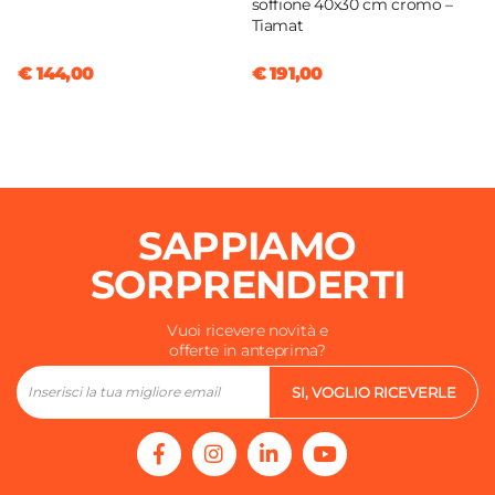
soffione 40x30 cm cromo –
Tiamat
€ 144,00
€ 191,00
SAPPIAMO
SORPRENDERTI
Vuoi ricevere novità e
offerte in anteprima?
SI, VOGLIO RICEVERLE