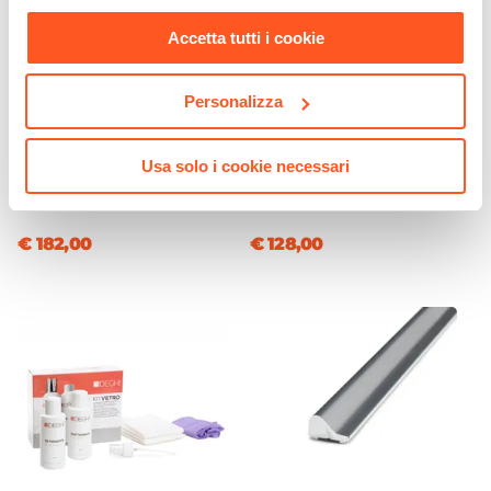
nostra
Cookie Policy
.
Braccio Di Sostegno
Accetta tutti i cookie
Incluso
Chiusura
Personalizza
CODICE:
LUXURY
CODICE:
CRTS-C
Magnetica
Pannello doccia in acciaio
Sistema doccia da parete
Installazione
inox con soffione
con soffione doccino slim e
Usa solo i cookie necessari
Filopavimento
|
Su piatto doccia
idromassaggio - Luxury
miscelatore a 2 uscite
cromato - Cartesio
€ 182,00
€ 128,00