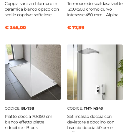
Coppia sanitari filomuro in
Termoarredo scaldasalviette
ceramica bianco opaco con
1200x500 cromo curvo
sedile copriwc softclose
interasse 450 mm - Alpina
€ 346,00
€ 77,99
CODICE:
BL-75B
CODICE:
TMT-I4S43
Piatto doccia 70x150 cm
Set incasso doccia con
bianco effetto pietra
deviatore e doccino con
riducibile - Block
braccio doccia 40 cm e