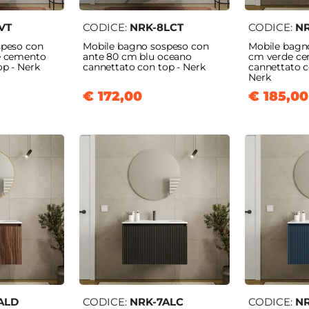
VT
CODICE:
NRK-8LCT
CODICE:
NR
speso con
Mobile bagno sospeso con
Mobile bagn
e cemento
ante 80 cm blu oceano
cm verde c
op - Nerk
cannettato con top - Nerk
cannettato c
Nerk
€ 172,00
€ 185,00
ALD
CODICE:
NRK-7ALC
CODICE:
NR