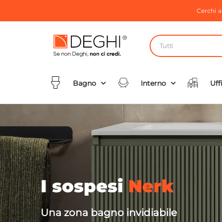
Cerchi 
Tutti
Bagno
Interno
Uff
I sospesi
Nerk
Una zona bagno invidiabile