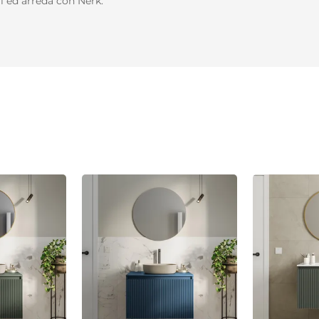
li ed arreda con Nerk.