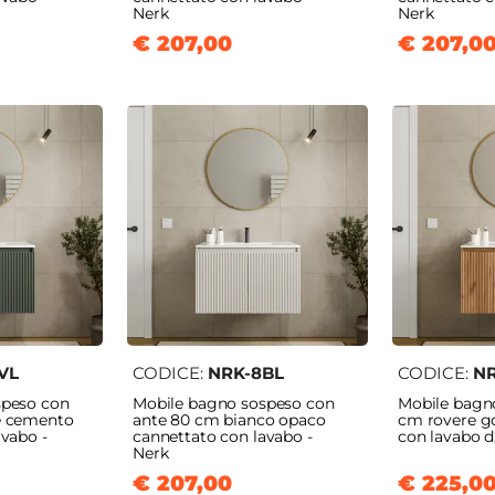
Nerk
Nerk
€ 207,00
€ 207,0
VL
CODICE:
NRK-8BL
CODICE:
N
speso con
Mobile bagno sospeso con
Mobile bagn
e cemento
ante 80 cm bianco opaco
cm rovere g
avabo -
cannettato con lavabo -
con lavabo d
Nerk
€ 207,00
€ 225,0