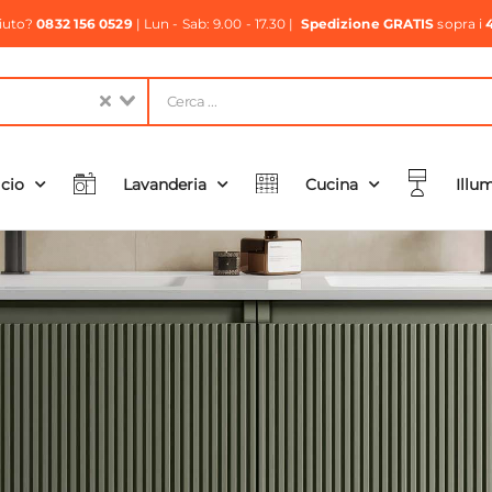
aiuto?
0832 156 0529
| Lun - Sab: 9.00 - 17.30 |
Spedizione GRATIS
sopra i
icio
Lavanderia
Cucina
Illu