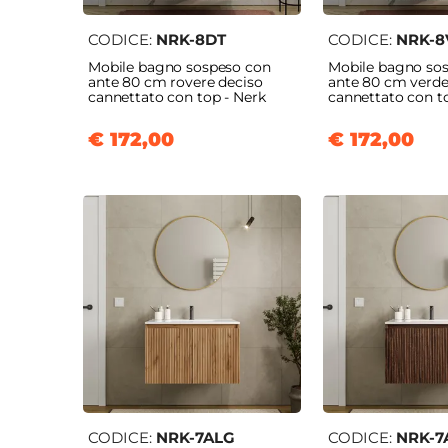
CODICE:
NRK-8DT
CODICE:
NRK-8
Mobile bagno sospeso con
Mobile bagno so
ante 80 cm rovere deciso
ante 80 cm verd
cannettato con top - Nerk
cannettato con t
€ 172,00
€ 172,00
CODICE:
NRK-7ALG
CODICE:
NRK-7