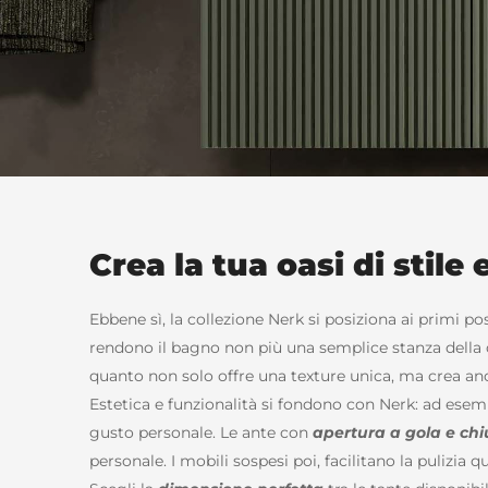
Crea la tua oasi di stile 
Ebbene sì, la collezione Nerk si posiziona ai primi p
rendono il bagno non più una semplice stanza della
quanto non solo offre una texture unica, ma crea anch
Estetica e funzionalità si fondono con Nerk: ad esemp
gusto personale. Le ante con
apertura a gola e chi
personale. I mobili sospesi poi, facilitano la pulizia