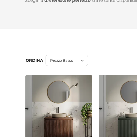
Scegli la
dimensione perfetta
tra le tante disponibi
ORDINA