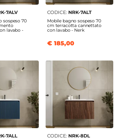
K-7ALV
CODICE:
NRK-7ALT
o sospeso 70
Mobile bagno sospeso 70
emento
cm terracotta cannettato
on lavabo -
con lavabo - Nerk
€ 185,00
K-7ALL
CODICE:
NRK-8DL