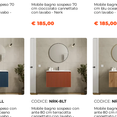
speso 70
Mobile bagno sospeso 70
Mobile bagn
cm cioccolato cannettato
cm blu ocea
avabo -
con lavabo - Nerk
con lavabo -
€ 185,00
€ 185,00
LL
CODICE:
NRK-8LT
CODICE:
NR
speso con
Mobile bagno sospeso con
Mobile bagn
oceano
ante 80 cm terracotta
ante 80 cm 
avabo -
cannettato con lavabo -
cannettato c