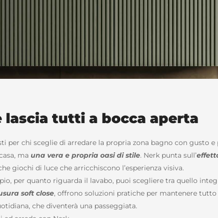
e lascia tutti a bocca aperta
osti per chi sceglie di arredare la propria zona bagno con gusto e
 casa, ma
una vera e propria oasi di stile
. Nerk punta sull’
effet
e giochi di luce che arricchiscono l’esperienza visiva.
io, per quanto riguarda il lavabo, puoi scegliere tra quello integ
usura soft close
, offrono soluzioni pratiche per mantenere tutto 
 quotidiana, che diventerà una passeggiata.