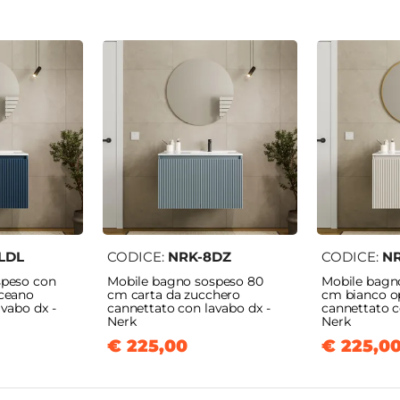
LDL
CODICE:
NRK-8DZ
CODICE:
N
speso con
Mobile bagno sospeso 80
Mobile bagn
oceano
cm carta da zucchero
cm bianco o
vabo dx -
cannettato con lavabo dx -
cannettato c
Nerk
Nerk
€ 225,00
€ 225,0