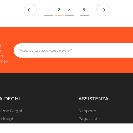
1
2
3
9
...
e
e
in
ima?
A DEGHI
ASSISTENZA
Siamo Deghi
Supporto
ri luoghi
Paga a rate
 4 Planet
Località disagiate