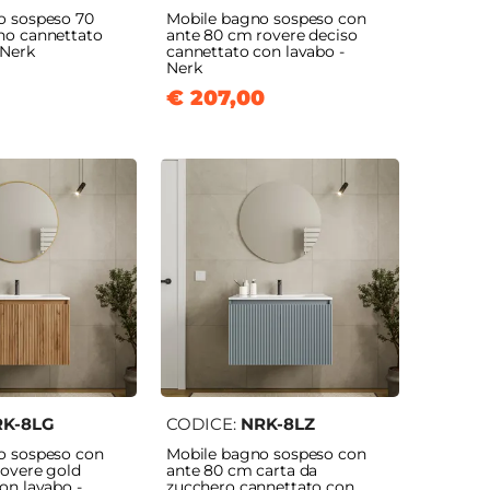
o sospeso 70
Mobile bagno sospeso con
no cannettato
ante 80 cm rovere deciso
 Nerk
cannettato con lavabo -
Nerk
€ 207,00
K-8LG
CODICE:
NRK-8LZ
o sospeso con
Mobile bagno sospeso con
rovere gold
ante 80 cm carta da
on lavabo -
zucchero cannettato con