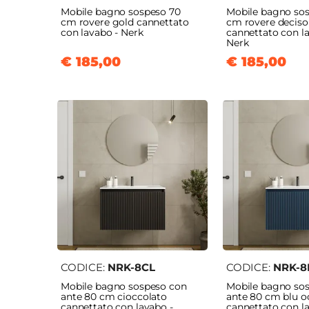
Mobile bagno sospeso 70
Mobile bagno so
cm rovere gold cannettato
cm rovere deciso
con lavabo - Nerk
cannettato con l
Nerk
€ 185,00
€ 185,00
CODICE:
NRK-8CL
CODICE:
NRK-8
Mobile bagno sospeso con
Mobile bagno so
ante 80 cm cioccolato
ante 80 cm blu 
cannettato con lavabo -
cannettato con l