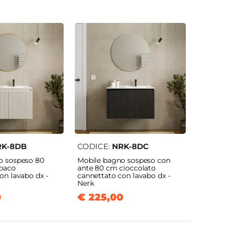
RK-8DB
CODICE:
NRK-8DC
o sospeso 80
Mobile bagno sospeso con
paco
ante 80 cm cioccolato
on lavabo dx -
cannettato con lavabo dx -
Nerk
0
€ 225,00