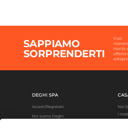
Vuoi
SAPPIAMO
ricever
novità 
SORPRENDERTI
offerte 
antepr
DEGHI SPA
CAS
Accedi/Registrati
Noi 
I nost
Noi siamo Deghi
Deghi
Politica dei prezzi