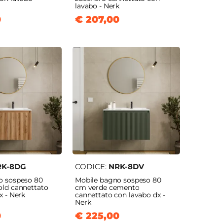
lavabo - Nerk
0
€ 207,00
RK-8DG
CODICE:
NRK-8DV
o sospeso 80
Mobile bagno sospeso 80
old cannettato
cm verde cemento
x - Nerk
cannettato con lavabo dx -
Nerk
0
€ 225,00