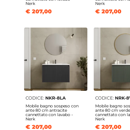
Nerk
Nerk
€ 207,00
€ 207,00
CODICE:
NKR-8LA
CODICE:
NRK-8
Mobile bagno sospeso con
Mobile bagno so
ante 80 cm antracite
ante 80 cm verd
cannettato con lavabo -
cannettato con l
Nerk
Nerk
€ 207,00
€ 207,00