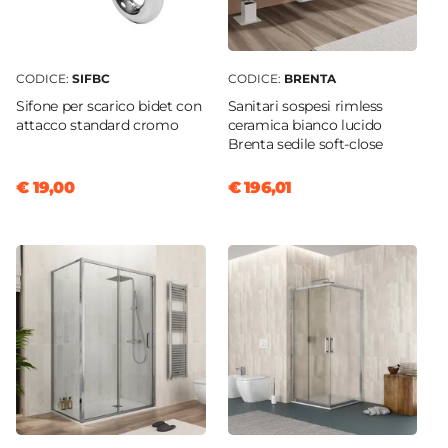
Verticale
Applique
Non inclusa
CODICE:
SIFBC
CODICE:
BRENTA
Sifone per scarico bidet con
Sanitari sospesi rimless
attacco standard cromo
ceramica bianco lucido
Brenta sedile soft-close
€ 19,00
€ 196,01