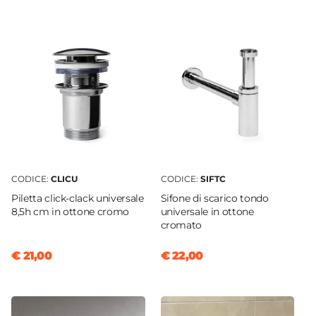
Ready
Struttura
Ante
Finitura
Lucida
Materiale Mobile
Legno MDF
Frontale
Dritto
CODICE:
CLICU
CODICE:
SIFTC
Sistema Di Apertura
Piletta click-clack universale
Sifone di scarico tondo
Gola
8,5h cm in ottone cromo
universale in ottone
Chiusura
cromato
Soft Close
€ 21,00
€ 22,00
Assemblato
Sì
Kit Fissaggio A Muro