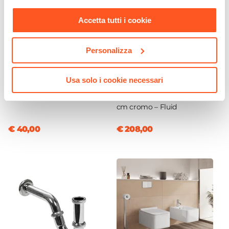
nostra
Cookie Policy
.
Centro
Accetta tutti i cookie
Foro Troppopieno
Sì
Predisposizione Fori
Personalizza
CODICE:
FLD-LV
CODICE:
FLD-IDTS3S4
Forato
Miscelatore lavabo in ottone
Set incasso doccia
Rubinetteria
cromo – Fluid
termostatico con deviatore
Usa solo i cookie necessari
e doccino con braccio
Non inclusa
doccia 22 cm e soffione 40
Kit Scarico
cm cromo – Fluid
Non incluso
€ 40,00
€ 208,00
Caratteristiche Specchio
Specchio
Incluso
Tipologia Specchio
Filolucido
Dimensione Specchio
55 x 63,5 cm
Orientamento