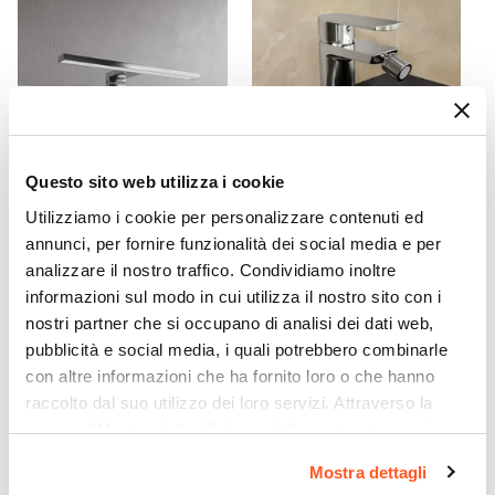
Incluso
Colore
Tortora
Caratteristiche Lavabo
Lavabo
Incluso
Tipologia Lavabo
Questo sito web utilizza i cookie
CODICE:
APP3LIG
CODICE:
FLD-BD
Integrato
Utilizziamo i cookie per personalizzare contenuti ed
Applique LED 30 cm in abs
Miscelatore bidet 12h cm
Materiale Lavabo
annunci, per fornire funzionalità dei social media e per
luce fredda - Light
cromo – Fluid
analizzare il nostro traffico. Condividiamo inoltre
Ceramica
informazioni sul modo in cui utilizza il nostro sito con i
Colore Lavabo
€ 14,99
€ 42,00
nostri partner che si occupano di analisi dei dati web,
Bianco
pubblicità e social media, i quali potrebbero combinarle
Dimensione Lavabo
con altre informazioni che ha fornito loro o che hanno
60 x 42,5 cm
raccolto dal suo utilizzo dei loro servizi. Attraverso la
Profondità Vasca
sezione "Mostra dettagli" è possibile gestire le proprie
12 cm
opzioni e modificare le preferenze espresse in qualsiasi
Mostra dettagli
Posizione Lavabo
momento. Per maggiori informazioni si invita a leggere la