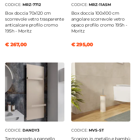
CODICE:
MRZ-7712
CODICE:
MRZ-11ASM
Box doccia 70x120 cm
Box doccia 100x100 cm
scorrevole vetro trasparente
angolare scorrevole vetro
anticalcare profilo cromo
opaco profilo cromo 195h -
195h - Moritz
Moritz
€ 267,00
€ 295,00
CODICE:
DANDY3
CODICE:
MVS-ST
Termoarredo a pannello
Scopino in metallo e bambù