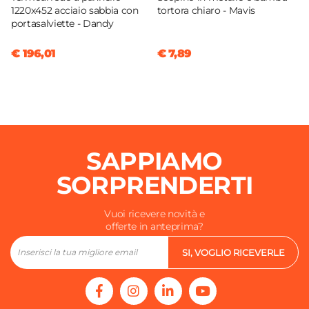
1220x452 acciaio sabbia con
tortora chiaro - Mavis
portasalviette - Dandy
€ 196,01
€ 7,89
SAPPIAMO
SORPRENDERTI
Vuoi ricevere novità e
offerte in anteprima?
SI, VOGLIO RICEVERLE