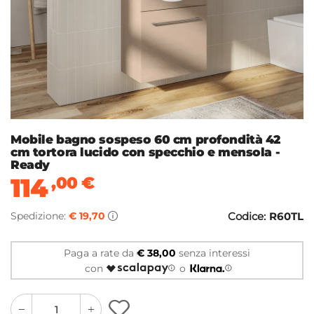
Mobile bagno sospeso 60 cm profondità 42
cm tortora lucido con specchio e mensola -
Ready
114
,00
€
Spedizione:
€ 19,70
Codice:
R60TL
Paga a rate da
€ 38,00
senza interessi
con
o
quantity
quantity