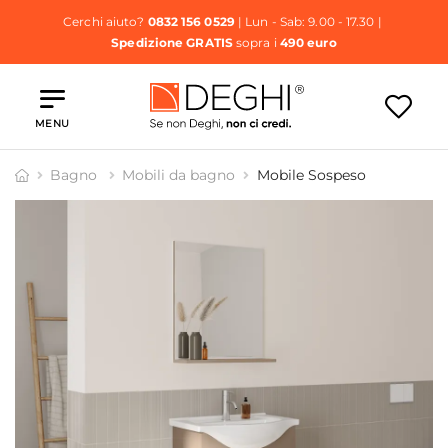
Cerchi aiuto?
0832 156 0529
| Lun - Sab: 9.00 - 17.30 |
Spedizione GRATIS
sopra i
490 euro
MENU
Bagno
Mobili da bagno
Mobile Sospeso