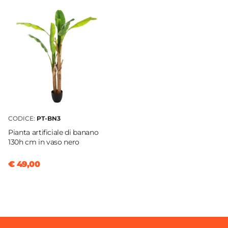
Numero Ante
2 ante
Numero Vani
4 vani
Assemblato
No
CODICE:
PT-BN3
Pianta artificiale di banano
130h cm in vaso nero
€ 49,00