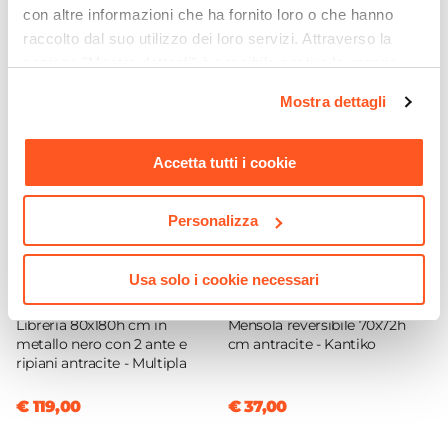
161 cm
con altre informazioni che ha fornito loro o che hanno
Ti suggeriamo anche
raccolto dal suo utilizzo dei loro servizi. Attraverso la
Altezza
sezione "Mostra dettagli" è possibile gestire le proprie
45 cm
opzioni e modificare le preferenze espresse in qualsiasi
Profondità
Mostra dettagli
momento. Per maggiori informazioni si invita a leggere la
35 cm
nostra
Cookie Policy
.
Colore Piedi
Accetta tutti i cookie
Nero
Colore Piano
Personalizza
Grafite
Colore Ante
Usa solo i cookie necessari
Rovere nordico
CODICE:
ML-LA8
CODICE:
KAN-AM7
Materiale Ante
Libreria 80x180h cm in
Mensola reversibile 70x72h
Fibra di legno
metallo nero con 2 ante e
cm antracite - Kantiko
ripiani antracite - Multipla
Materiale Piano
Fibra di legno
€ 119,00
€ 37,00
Finitura
Opaca