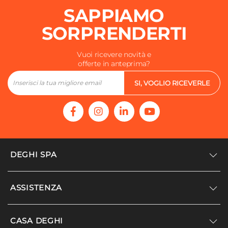
SAPPIAMO
SORPRENDERTI
Vuoi ricevere novità e
offerte in anteprima?
SI, VOGLIO RICEVERLE
DEGHI SPA
Accedi/Registrati
ASSISTENZA
Noi siamo Deghi
Politica dei prezzi
Supporto
CASA DEGHI