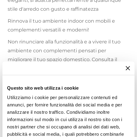
eleganti, si adatta perfettamente a qualunque
stile d'arredo con gusto e raffinatezza
Rinnova il tuo ambiente indoor con mobili e
complementi versatili e moderni!
Non rinunciare alla funzionalità e a vivere il tuo
ambiente con complementi pensati per
migliorare il tuo spazio domestico. Consulta il
nostro
catalogo online
e trova gli abbinamenti
che più si adattano al tuo stile.
Questo sito web utilizza i cookie
Riepilogo Caratteristiche
Utilizziamo i cookie per personalizzare contenuti ed
annunci, per fornire funzionalità dei social media e per
Caratteristiche
analizzare il nostro traffico. Condividiamo inoltre
Serie
informazioni sul modo in cui utilizza il nostro sito con i
Satik
nostri partner che si occupano di analisi dei dati web,
Larghezza
pubblicità e social media, i quali potrebbero combinarle