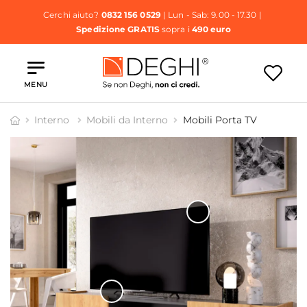
Cerchi aiuto?
0832 156 0529
| Lun - Sab: 9.00 - 17.30 |
Spedizione GRATIS
sopra i
490 euro
MENU
Interno
Mobili da Interno
Mobili Porta TV