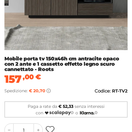
Mobile porta tv 150x46h cm antracite opaco
con 2 ante e 1 cassetto effetto legno scuro
cannettato - Roots
157
,00
€
Spedizione:
€ 20,70
Codice:
RT-TV2
Paga a rate da
€ 52,33
senza interessi
con
o
quantity
quantity