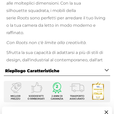
alle molteplici dimensioni. Con la sua
silhouette squadrata, i mobili della
serie
Roots
sono perfetti per arredare il tuo living
o la tua camera da letto in modo moderno e
raffinato.
Con Roots non c'è limite alla creatività.
Sfrutta la sua capacità di adattarsi a più di stili di
design, dall'industrial al contemporaneo, dall'art
déco al minimalismo. Consulta il nostro
catalogo
Riepilogo Caratteristiche
online
e arreda la casa dei tuoi sogni!
Caratteristiche
Serie
Roots
Larghezza
150 cm