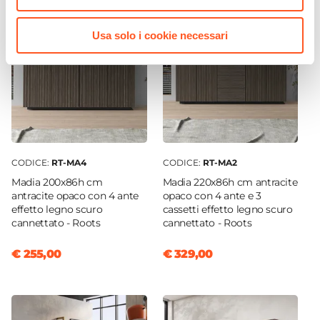
5 Kg
Usa solo i cookie necessari
Finitura
Opaca
Effetto
Effetto cannettato
Numero Ante
2 ante
Numero Cassetti
CODICE:
RT-MA4
CODICE:
RT-MA2
1 cassetto
Madia 200x86h cm
Madia 220x86h cm antracite
Numero Vani
antracite opaco con 4 ante
opaco con 4 ante e 3
effetto legno scuro
cassetti effetto legno scuro
3 vani
cannettato - Roots
cannettato - Roots
€ 255,00
€ 329,00