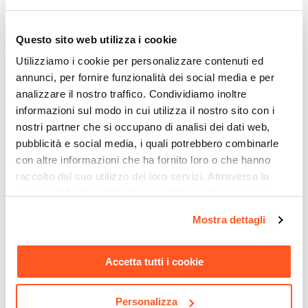
Ti suggeriamo anche
Altezza
46 cm
Questo sito web utilizza i cookie
Profondità
Utilizziamo i cookie per personalizzare contenuti ed
43 cm
annunci, per fornire funzionalità dei social media e per
Colore Piano
analizzare il nostro traffico. Condividiamo inoltre
Antracite
informazioni sul modo in cui utilizza il nostro sito con i
Colore Cassetti
nostri partner che si occupano di analisi dei dati web,
Legno scuro
pubblicità e social media, i quali potrebbero combinarle
Colore Ante
con altre informazioni che ha fornito loro o che hanno
raccolto dal suo utilizzo dei loro servizi. Attraverso la
Legno scuro
CODICE:
RT-MA8
CODICE:
RT-MA6
sezione "Mostra dettagli" è possibile gestire le proprie
Materiale Ante
Credenza 120x126h cm
Madia 180x86h cm antracite
opzioni e modificare le preferenze espresse in qualsiasi
Legno nobilitato
antracite opaco con 2 ante
opaco con 2 ante e 3
Mostra dettagli
momento. Per maggiori informazioni si invita a leggere la
effetto legno scuro
cassetti effetto legno scuro
Spessore Pannello
nostra
Cookie Policy
.
cannettato - Roots
cannettato - Roots
1,6 cm
Accetta tutti i cookie
Portata Massima Top
€ 229,01
€ 275,00
20 Kg
Personalizza
Portata Massima Ripiano