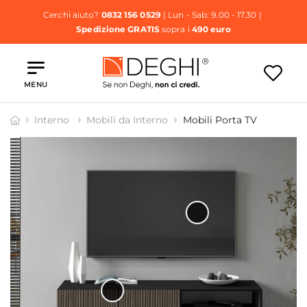
Cerchi aiuto?
0832 156 0529
| Lun - Sab: 9.00 - 17.30 |
Spedizione GRATIS
sopra i
490 euro
MENU
Interno
Mobili da Interno
Mobili Porta TV