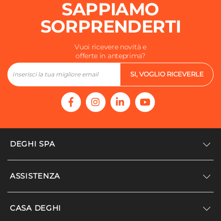
SAPPIAMO
SORPRENDERTI
Vuoi ricevere novità e
offerte in anteprima?
SI, VOGLIO RICEVERLE
DEGHI SPA
Accedi/Registrati
ASSISTENZA
Noi siamo Deghi
Politica dei prezzi
Supporto
CASA DEGHI
Lavora con noi
Paga a rate