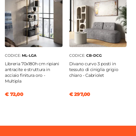
CODICE:
ML-LGA
CODICE:
CB-DCG
Libreria 70x180h cm ripiani
Divano curvo 3 posti in
antracite e struttura in
tessuto di ciniglia grigio
acciaio finitura oro -
chiaro - Cabriolet
Multipla
€ 72,00
€ 297,00