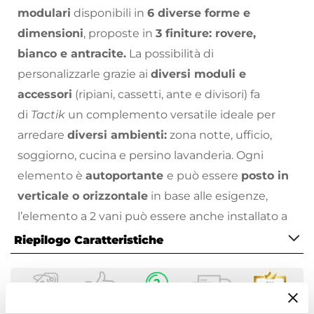
modulari
disponibili in
6 diverse forme e
dimensioni
, proposte in
3 finiture: rovere,
bianco e antracite.
La possibilità di
personalizzarle grazie ai
diversi moduli e
accessori
(ripiani, cassetti, ante e divisori) fa
di
Tactik
un complemento versatile ideale per
arredare
diversi ambienti:
zona notte, ufficio,
soggiorno, cucina e persino lavanderia. Ogni
elemento è
autoportante
e può essere
posto in
verticale o orizzontale
in base alle esigenze,
l’elemento a 2 vani può essere anche installato a
muro in orizzontale perfetto per creare
Riepilogo Caratteristiche
composizioni uniche accostandolo al resto degli
Caratteristiche
elementi.
Tactik
è realizzato in pannelli
Tipologia
di
tamburato
, un materiale innovativo e
Mobile multiuso