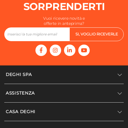
SORPRENDERTI
Vuoi ricevere novità e
offerte in anteprima?
SI, VOGLIO RICEVERLE
DEGHI SPA
Accedi/Registrati
ASSISTENZA
Noi siamo Deghi
Politica dei prezzi
Supporto
CASA DEGHI
Lavora con noi
Paga a rate
Diventa fornitore
Località disagiate
Noi Siamo Deghi