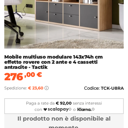
Mobile multiuso modulare 143x74h cm
effetto rovere con 2 ante e 4 cassetti
antracite - Tactik
276
,00
€
Spedizione:
€ 23,60
Codice:
TCK-U8RA
Paga a rate da
€ 92,00
senza interessi
con
o
Il prodotto non è disponibile al
momento.