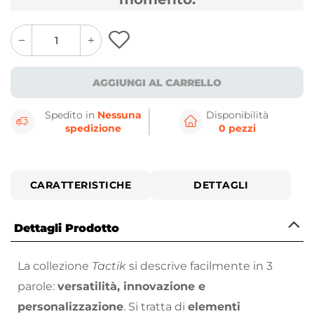
quantity
quantity
plus
minus
button
button
AGGIUNGI AL CARRELLO
Spedito in
Nessuna
Disponibilità
spedizione
0 pezzi
CARATTERISTICHE
DETTAGLI
Dettagli Prodotto
La collezione
Tactik
si descrive facilmente in 3
parole:
versatilità, innovazione e
personalizzazione
. Si tratta di
elementi