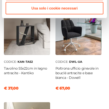
Struttura
Usa solo i cookie necessari
Vani
|
Cassetti
|
Ante
Numero Ante
2 ante
Numero Cassetti
4 cassetti
Numero Vani
6 vani
Materiale Struttura
Tamburato
CODICE:
KAN-TA52
CODICE:
DWL-UA
Serie
Tavolino 55x22cm in legno
Poltrona ufficio girevole in
antracite - Kantiko
bouclé antracite e base
Tactik
bianca - Dowell
Assemblato
No
€ 37,00
€ 67,00