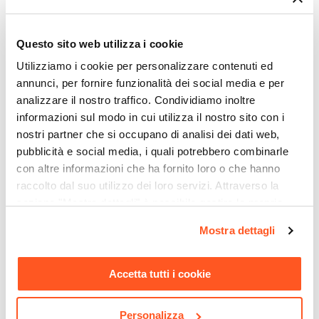
Altezza
111,9 cm
Ti suggeriamo anche
Larghezza
Questo sito web utilizza i cookie
81,6 cm
Utilizziamo i cookie per personalizzare contenuti ed
Profondità
annunci, per fornire funzionalità dei social media e per
analizzare il nostro traffico. Condividiamo inoltre
35,7 cm
informazioni sul modo in cui utilizza il nostro sito con i
Colore Struttura
nostri partner che si occupano di analisi dei dati web,
Rovere artisan
pubblicità e social media, i quali potrebbero combinarle
Colore Ante
con altre informazioni che ha fornito loro o che hanno
Nero chalet
raccolto dal suo utilizzo dei loro servizi. Attraverso la
Effetto
sezione "Mostra dettagli" è possibile gestire le proprie
Effetto legno
opzioni e modificare le preferenze espresse in qualsiasi
CODICE:
DG-SA8
CODICE:
HM-S77
Mostra dettagli
Struttura
momento. Per maggiori informazioni si invita a leggere la
Scrivania 170x80 cm top
Scrivania angolare 170x170
nostra
Cookie Policy
.
Ante
|
Vani
rovere artisan da 30 mm e
cm reversibile top rovere
Accetta tutti i cookie
gambe in metallo nero -
artisan da 30 mm e gambe
Numero Ante
Homely office
in metallo - Homely office
2 ante
Numero Vani
Personalizza
€ 232,00
€ 330,00