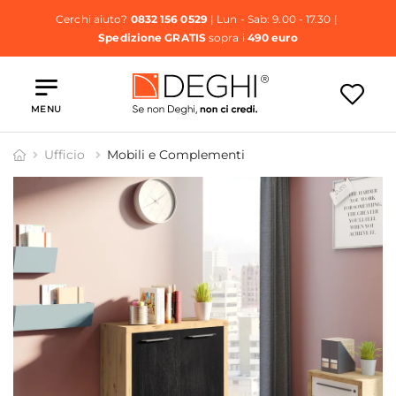
Cerchi aiuto?
0832 156 0529
| Lun - Sab: 9.00 - 17.30 |
Spedizione GRATIS
sopra i
490 euro
MENU
Ufficio
Mobili e Complementi