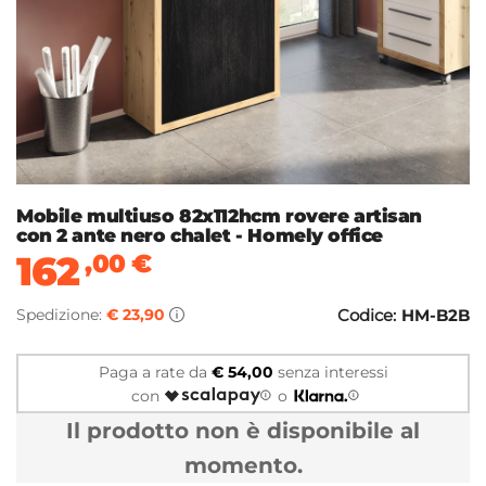
Mobile multiuso 82x112hcm rovere artisan
con 2 ante nero chalet - Homely office
162
,00
€
Spedizione:
€ 23,90
Codice:
HM-B2B
Paga a rate da
€ 54,00
senza interessi
con
o
Il prodotto non è disponibile al
momento.