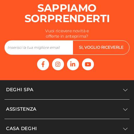
SAPPIAMO
SORPRENDERTI
Vuoi ricevere novità e
offerte in anteprima?
SI, VOGLIO RICEVERLE
DEGHI SPA
Accedi/Registrati
ASSISTENZA
Noi siamo Deghi
Politica dei prezzi
Supporto
CASA DEGHI
Lavora con noi