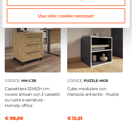
3 vani
Materiale Struttura
Usa solo i cookie necessari
Legno nobilitato
Serie
Homely Office
Assemblato
No
CODICE:
HM-C3R
CODICE:
PUZZLE-MGR
Cassettiera 52X62h cm
Cubo modulare con
rovere artisan con 3 cassetti
mensola antracite - Puzzle
su ruote e serratura -
Homely office
€ 98,00
€ 13,51