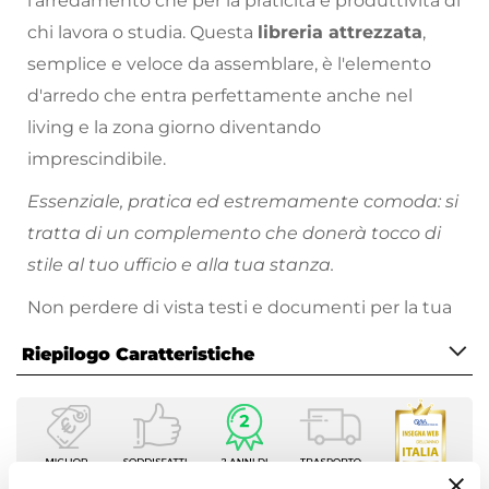
l'arredamento che per la praticità e produttività di
chi lavora o studia. Questa
libreria attrezzata
,
semplice e veloce da assemblare, è l'elemento
d'arredo che entra perfettamente anche nel
living e la zona giorno diventando
imprescindibile.
Essenziale, pratica ed estremamente comoda: si
tratta di un complemento che donerà tocco di
stile al tuo ufficio e alla tua stanza.
Non perdere di vista testi e documenti per la tua
attività di lavoro quotidiano. Utilizza i
mobili da
Riepilogo Caratteristiche
archiviazione
per ottimizzare lo spazio nel
migliore dei modi.
Caratteristiche
Tipologia
Mobile multiuso