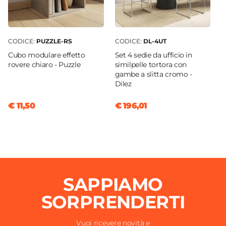
CODICE:
PUZZLE-RS
CODICE:
DL-4UT
Cubo modulare effetto
Set 4 sedie da ufficio in
rovere chiaro - Puzzle
similpelle tortora con
gambe a slitta cromo -
Dilez
€ 11,50
€ 196,01
SAPPIAMO
SORPRENDERTI
Vuoi ricevere novità e