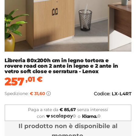
Libreria 80x200h cm in legno tortora e
rovere road con 2 ante in legno e 2 ante in
vetro soft close e serratura - Lenox
257
,01
€
Spedizione:
€ 31,60
Codice:
LX-L4RT
Paga a rate da
€ 85,67
senza interessi
con
o
Il prodotto non è disponibile al
momento.