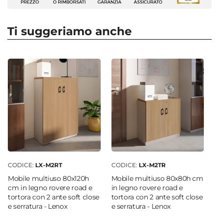
Tipologia
Libreria
Ti suggeriamo anche
Altezza
200 cm
Larghezza
80 cm
Profondità
40 cm
Struttura
Ripiani
|
Ante
Colore Struttura
Tortora
CODICE:
LX-M2RT
CODICE:
LX-M2TR
Colore Frontale
Mobile multiuso 80x120h
Mobile multiuso 80x80h cm
Trasparente
|
Rovere road
cm in legno rovere road e
in legno rovere road e
tortora con 2 ante soft close
tortora con 2 ante soft close
Materiale Ripiani
e serratura - Lenox
e serratura - Lenox
Fibra di legno