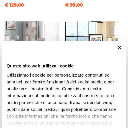
Assemblato
€ 129,00
€ 99,00
No
Effetto
Effetto legno
Materiale
Vetro
|
Legno
Sistema Di Apertura
Con maniglia
Numero Vani
Questo sito web utilizza i cookie
5 vani
Utilizziamo i cookie per personalizzare contenuti ed
Numero Ante
annunci, per fornire funzionalità dei social media e per
CODICE:
LX-S1RT
CODICE:
LX-S6RT
4 ante
analizzare il nostro traffico. Condividiamo inoltre
Scrivania 120x60 cm in
Scrivania 160x60 cm in
Caratteristiche
informazioni sul modo in cui utilizza il nostro sito con i
legno rovere road e tortora
legno rovere road e tortora
con cassettiera integrata e
con cassettiera integrata e
nostri partner che si occupano di analisi dei dati web,
Ripiani regolabili
|
Con serratura
soft close - Lenox
soft close - Lenox
pubblicità e social media, i quali potrebbero combinarle
con altre informazioni che ha fornito loro o che hanno
€ 128,00
€ 141,00
raccolto dal suo utilizzo dei loro servizi. Attraverso la