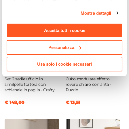
sezione "Mostra dettagli" è possibile gestire le proprie
opzioni e modificare le preferenze espresse in qualsiasi
Mostra dettagli
momento. Per maggiori informazioni si invita a leggere la
nostra
Cookie Policy
.
Accetta tutti i cookie
Personalizza
Usa solo i cookie necessari
CODICE:
CR-U2T
CODICE:
PUZZLE-RSAN
Set 2 sedie ufficio in
Cubo modulare effetto
similpelle tortora con
rovere chiaro con anta -
schienale in paglia - Crafty
Puzzle
€ 148,00
€ 13,51