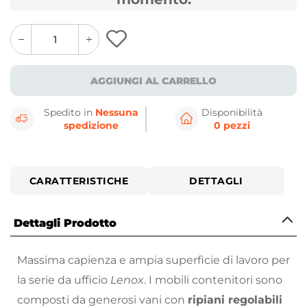
quantity
quantity
plus
minus
button
button
AGGIUNGI AL CARRELLO
Spedito in
Nessuna
Disponibilità
spedizione
0 pezzi
CARATTERISTICHE
DETTAGLI
Dettagli Prodotto
Massima capienza e ampia superficie di lavoro per
la serie da ufficio
Lenox
. I mobili contenitori sono
composti da generosi vani con
ripiani regolabili