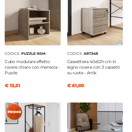
CODICE:
PUZZLE-RSM
CODICE:
ART34R
Cubo modulare effetto
Cassettiera 40x52h cm in
rovere chiaro con mensola -
legno rovere con 3 cassetti
Puzzle
su ruote - Artik
€ 13,51
€ 61,00