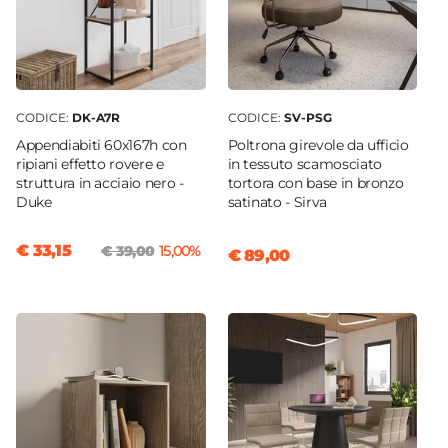
CODICE:
DK-A7R
CODICE:
SV-PSG
Appendiabiti 60x167h con
Poltrona girevole da ufficio
ripiani effetto rovere e
in tessuto scamosciato
struttura in acciaio nero -
tortora con base in bronzo
Duke
satinato - Sirva
€ 33,15
€ 39,00
15,00%
€ 89,00