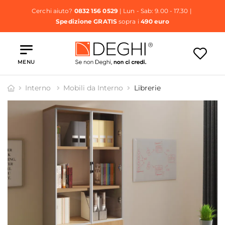
Cerchi aiuto?
0832 156 0529
| Lun - Sab: 9.00 - 17.30 |
Spedizione GRATIS
sopra i
490 euro
MENU
Interno
Mobili da Interno
Librerie