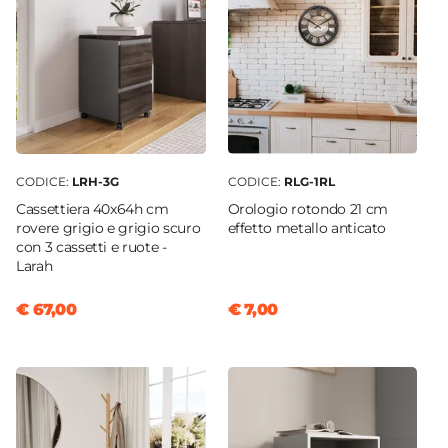
CODICE:
LRH-3G
CODICE:
RLG-1RL
Cassettiera 40x64h cm
Orologio rotondo 21 cm
rovere grigio e grigio scuro
effetto metallo anticato
con 3 cassetti e ruote -
Larah
€ 67,00
€ 7,00