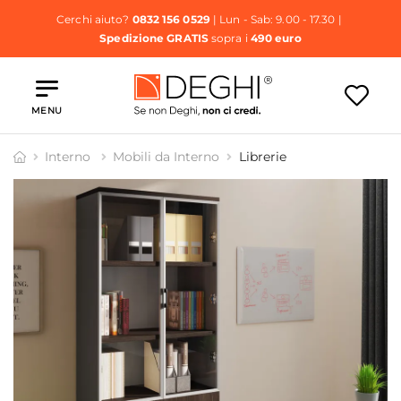
Cerchi aiuto?
0832 156 0529
| Lun - Sab: 9.00 - 17.30 |
Spedizione GRATIS
sopra i
490 euro
MENU
Interno
Mobili da Interno
Librerie