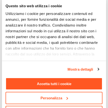
Assemblato
€ 106,01
€ 128,00
Questo sito web utilizza i cookie
No
Utilizziamo i cookie per personalizzare contenuti ed
Effetto
annunci, per fornire funzionalità dei social media e per
Effetto legno
analizzare il nostro traffico. Condividiamo inoltre
Materiale
informazioni sul modo in cui utilizza il nostro sito con i
Vetro
|
Legno
nostri partner che si occupano di analisi dei dati web,
Sistema Di Apertura
pubblicità e social media, i quali potrebbero combinarle
Con maniglia
con altre informazioni che ha fornito loro o che hanno
raccolto dal suo utilizzo dei loro servizi. Attraverso la
Numero Vani
sezione "Mostra dettagli" è possibile gestire le proprie
5 vani
opzioni e modificare le preferenze espresse in qualsiasi
Numero Ante
Mostra dettagli
CODICE:
LX-S4NG
CODICE:
FWY-UG
momento. Per maggiori informazioni si invita a leggere la
4 ante
Scrivania 140x60 cm in
Poltrona girevole da ufficio
nostra
Cookie Policy
.
Caratteristiche
legno noce e grigio con
in similpelle grigio scuro
Accetta tutti i cookie
cassettiera integrata e soft
con struttura cromo - Flowy
Ripiani regolabili
|
Con serratura
close - Lenox
Personalizza
€ 135,01
€ 108,01