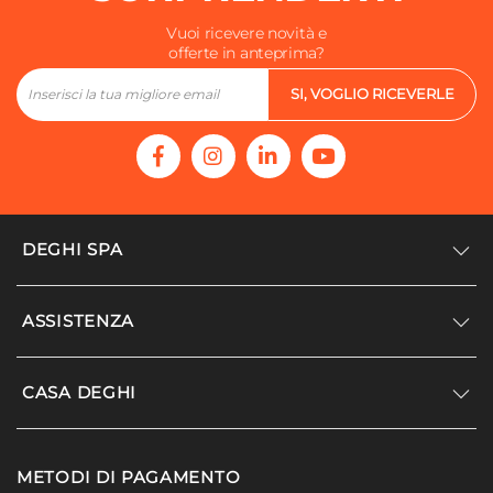
Vuoi ricevere novità e
offerte in anteprima?
SI, VOGLIO RICEVERLE
DEGHI SPA
Accedi/Registrati
ASSISTENZA
Noi siamo Deghi
Politica dei prezzi
Supporto
CASA DEGHI
Lavora con noi
Paga a rate
Diventa fornitore
Località disagiate
Noi Siamo Deghi
Modello organizzativo e codice etico
METODI DI PAGAMENTO
Agevolazioni fiscali
I nostri luoghi