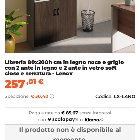
Libreria 80x200h cm in legno noce e grigio
con 2 ante in legno e 2 ante in vetro soft
close e serratura - Lenox
257
,01
€
Spedizione:
€ 30,40
Codice:
LX-L4NG
Paga a rate da
€ 85,67
senza interessi
con
o
Il prodotto non è disponibile al
momento.