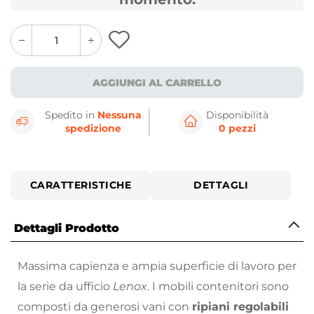
quantity
quantity
plus
minus
button
button
AGGIUNGI AL CARRELLO
Spedito in
Nessuna
Disponibilità
spedizione
0 pezzi
CARATTERISTICHE
DETTAGLI
Dettagli Prodotto
Massima capienza e ampia superficie di lavoro per
la serie da ufficio
Lenox
. I mobili contenitori sono
composti da generosi vani con
ripiani regolabili