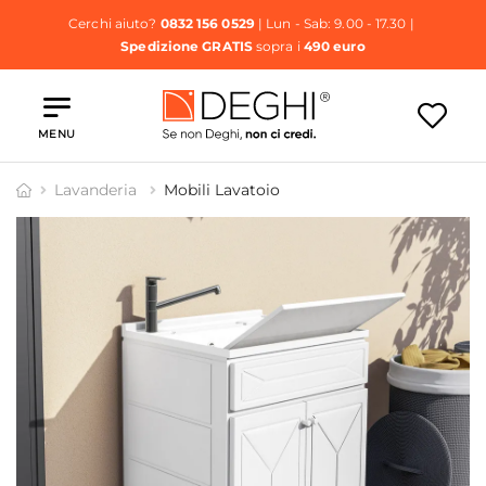
Cerchi aiuto?
0832 156 0529
| Lun - Sab: 9.00 - 17.30 |
Spedizione GRATIS
sopra i
490 euro
MENU
Lavanderia
Mobili Lavatoio