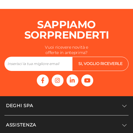
Resina
Foro Troppopieno
Presente
SAPPIAMO
Foro Miscelatore
SORPRENDERTI
Predisposizione
Dimensioni Interne Vasca
Vuoi ricevere novità e
51 x 32 cm
offerte in anteprima?
Profondità Vasca
SI, VOGLIO RICEVERLE
28 cm
Piletta
Inclusa
Rubinetteria
Esclusa
DEGHI SPA
Sifone
Incluso
Accedi/Registrati
Kit Di Installazione
ASSISTENZA
Noi siamo Deghi
Incluso