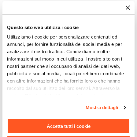
Il mobiletto si contraddistingue per le due
comode ante apribili con pomellino dove poter
riporre detersivi o altri utensili necessari alla
Questo sito web utilizza i cookie
pulizia della casa e del giardino.
Utilizziamo i cookie per personalizzare contenuti ed
Il prodotto è realizzato in resina, un materiale
annunci, per fornire funzionalità dei social media e per
altamente resistente: se collocato all'esterno
analizzare il nostro traffico. Condividiamo inoltre
informazioni sul modo in cui utilizza il nostro sito con i
(terrazzi, balconi, giardini), la sua tenuta è
nostri partner che si occupano di analisi dei dati web,
garantita anche se esposto all'azione di agenti
pubblicità e social media, i quali potrebbero combinarle
atmosferici.
Riepilogo Caratteristiche
con altre informazioni che ha fornito loro o che hanno
È perfetto anche per interni. Sul
lavatoio
è
raccolto dal suo utilizzo dei loro servizi. Attraverso la
Caratteristiche Mobile
sezione "Mostra dettagli" è possibile gestire le proprie
possibile praticare un foro sia a destra che a
opzioni e modificare le preferenze espresse in qualsiasi
Larghezza
sinistra per il rubinetto. In alternativa si può
Mostra dettagli
momento. Per maggiori informazioni si invita a leggere la
60 cm
optare per un miscelatore a muro. Nella parte
nostra
Cookie Policy
.
Profondità
posteriore è aperto, ad eccezione di 2 traverse,
Accetta tutti i cookie
50 cm
Ti suggeriamo anche
superiore ed inferiore, ideate e realizzate per una
Altezza