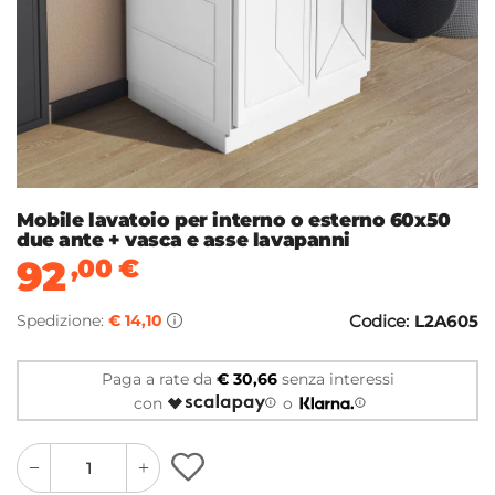
Mobile lavatoio per interno o esterno 60x50
due ante + vasca e asse lavapanni
92
,00
€
Spedizione:
€ 14,10
Codice:
L2A605
Paga a rate da
€ 30,66
senza interessi
con
o
quantity
quantity
plus
minus
button
button