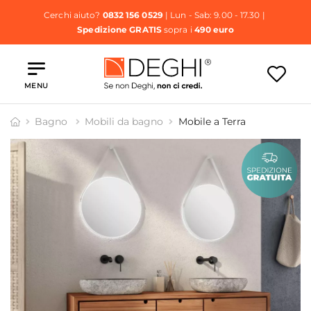
Cerchi aiuto?
0832 156 0529
| Lun - Sab: 9.00 - 17.30 |
Spedizione GRATIS
sopra i
490 euro
MENU
Bagno
Mobili da bagno
Mobile a Terra