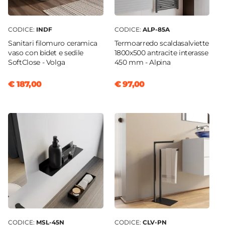
CODICE:
INDF
CODICE:
ALP-85A
Sanitari filomuro ceramica
Termoarredo scaldasalviette
vaso con bidet e sedile
1800x500 antracite interasse
SoftClose - Volga
450 mm - Alpina
€ 187,00
€ 97,00
CODICE:
MSL-45N
CODICE:
CLV-PN