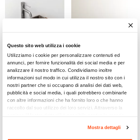
18 cm
Colore
Legno naturale
Caratteristiche
Struttura posteriore aperta
|
Ripiani interni
|
Idrorepellente
Questo sito web utilizza i cookie
Caratteristiche Lavabo
Utilizziamo i cookie per personalizzare contenuti ed
Lavabo
annunci, per fornire funzionalità dei social media e per
CODICE:
LAP-31GC
CODICE:
TLA-MBN
Non incluso
analizzare il nostro traffico. Condividiamo inoltre
Lavabo da appoggio 50x40
Miscelatore bidet senza
Tipologia Lavabo
informazioni sul modo in cui utilizza il nostro sito con i
cm in marmo bocciardato
scarico 14h cm nero - Tila
grigio chiaro - Artizan
nostri partner che si occupano di analisi dei dati web,
Appoggio
pubblicità e social media, i quali potrebbero combinarle
Rubinetteria
€ 168,01
€ 47,99
con altre informazioni che ha fornito loro o che hanno
Non inclusa
raccolto dal suo utilizzo dei loro servizi. Attraverso la
Kit Scarico
sezione "Mostra dettagli" è possibile gestire le proprie
Non incluso
opzioni e modificare le preferenze espresse in qualsiasi
Mostra dettagli
momento. Per maggiori informazioni si invita a leggere la
nostra
Cookie Policy
.