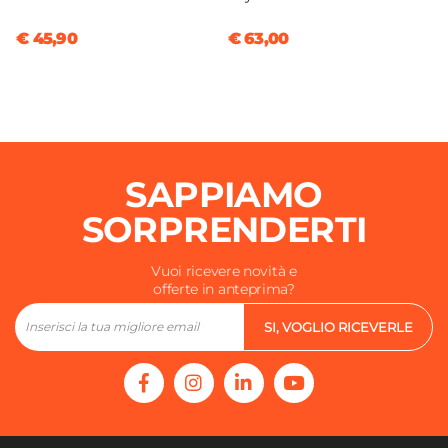
€ 45,90
€ 63,00
SAPPIAMO
SORPRENDERTI
Vuoi ricevere novità e
offerte in anteprima?
SI, VOGLIO RICEVERLE