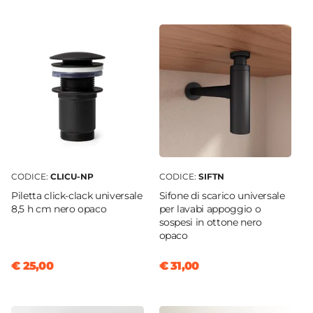
80 cm
Serie
Kuna
Struttura
Cassetti
|
Ante
Colore
Legno
Materiale Mobile
Legno Teak
CODICE:
CLICU-NP
CODICE:
SIFTN
Frontale
Piletta click-clack universale
Sifone di scarico universale
Dritto
8,5 h cm nero opaco
per lavabi appoggio o
Sistema Di Apertura
sospesi in ottone nero
opaco
Gola
Assemblato
€ 25,00
€ 31,00
Sì
Altezza Piedini