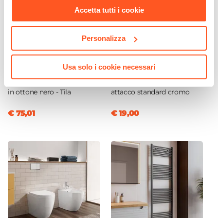
Accetta tutti i cookie
Personalizza
Usa solo i cookie necessari
CODICE:
TLA-ML2N
CODICE:
SIFBC
Miscelatore lavabo a muro
Sifone per scarico bidet con
in ottone nero - Tila
attacco standard cromo
€ 75,01
€ 19,00