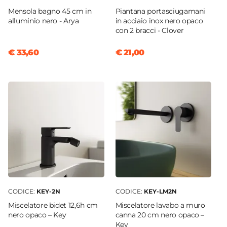
Mensola bagno 45 cm in
Piantana portasciugamani
alluminio nero - Arya
in acciaio inox nero opaco
con 2 bracci - Clover
€ 33,60
€ 21,00
CODICE:
KEY-2N
CODICE:
KEY-LM2N
Miscelatore bidet 12,6h cm
Miscelatore lavabo a muro
nero opaco – Key
canna 20 cm nero opaco –
Key