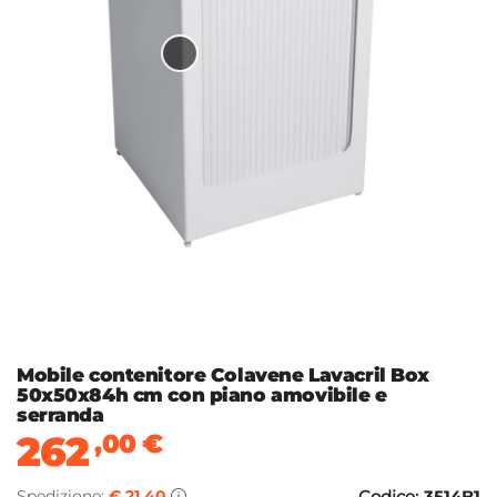
Mobile contenitore Colavene Lavacril Box
50x50x84h cm con piano amovibile e
serranda
262
,00
€
Spedizione:
€ 21,40
Codice:
3514B1