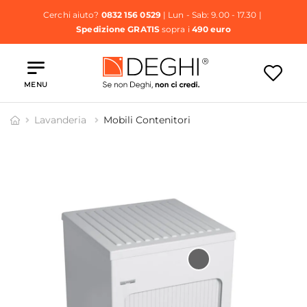
Cerchi aiuto?
0832 156 0529
| Lun - Sab: 9.00 - 17.30 |
Spedizione GRATIS
sopra i
490 euro
MENU
Lavanderia
Mobili Contenitori