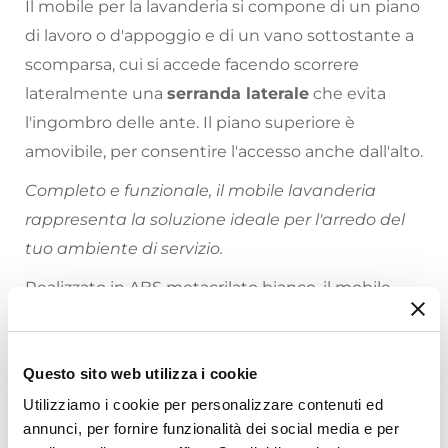
Il mobile per la lavanderia si compone di un piano
di lavoro o d'appoggio e di un vano sottostante a
scomparsa, cui si accede facendo scorrere
lateralmente una
serranda laterale
che evita
l'ingombro delle ante. Il piano superiore è
amovibile, per consentire l'accesso anche dall'alto.
Completo e funzionale, il mobile lavanderia
rappresenta la soluzione ideale per l'arredo del
tuo ambiente di servizio.
Realizzato in ABS metacrilato bianco, il mobile
lavanderia è ideale per gli spazi interni, ma anche
per gli
spazi esterni
di servizio, resistente agli
Questo sito web utilizza i cookie
agenti atmosferici più aggressivi.
Utilizziamo i cookie per personalizzare contenuti ed
Riepilogo Caratteristiche
annunci, per fornire funzionalità dei social media e per