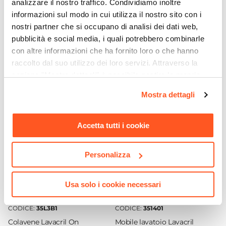
analizzare il nostro traffico. Condividiamo inoltre
Caratteristiche
informazioni sul modo in cui utilizza il nostro sito con i
Tipologia
nostri partner che si occupano di analisi dei dati web,
Mobile contenitore
pubblicità e social media, i quali potrebbero combinarle
Larghezza
con altre informazioni che ha fornito loro o che hanno
raccolto dal suo utilizzo dei loro servizi. Attraverso la
50 cm
Ti suggeriamo anche
sezione "Mostra dettagli" è possibile gestire le proprie
Profondità
opzioni e modificare le preferenze espresse in qualsiasi
50 cm
Mostra dettagli
momento. Per maggiori informazioni si invita a leggere la
Altezza
nostra
Cookie Policy
.
84 cm
Accetta tutti i cookie
Marca
Colavene
Personalizza
Serie
Lavacril Box
Usa solo i cookie necessari
Per Ambienti
Esterni
|
Interni
CODICE:
35L3B1
CODICE:
351401
Tipologia Di Apertura
Colavene Lavacril On
Mobile lavatoio Lavacril