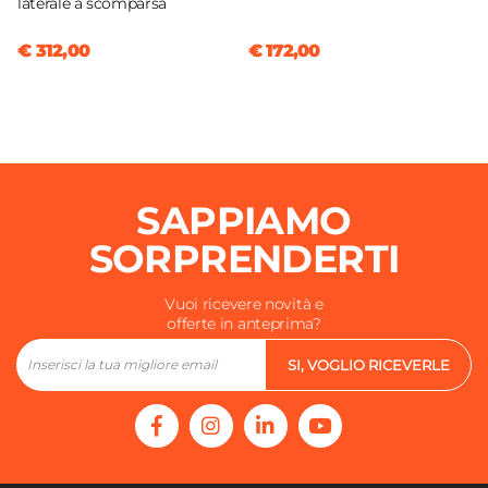
laterale a scomparsa
€ 312,00
€ 172,00
SAPPIAMO
SORPRENDERTI
Vuoi ricevere novità e
offerte in anteprima?
SI, VOGLIO RICEVERLE