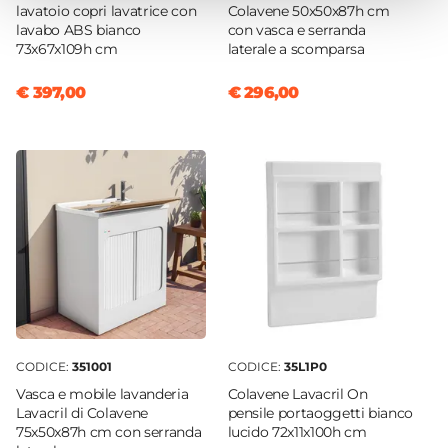
Serranda a scomparsa
lavatoio copri lavatrice con
Colavene 50x50x87h cm
lavabo ABS bianco
con vasca e serranda
Materiale Struttura
73x67x109h cm
laterale a scomparsa
ABS
Colore Ante/cassetti
€ 397,00
€ 296,00
Bianco
Colore Struttura
Bianco
Finitura
Lucida
Caratteristiche
Con piano d'appoggio removibile
CODICE:
351001
CODICE:
35L1P0
Vasca e mobile lavanderia
Colavene Lavacril On
Lavacril di Colavene
pensile portaoggetti bianco
75x50x87h cm con serranda
lucido 72x11x100h cm