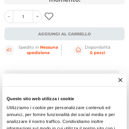
quantity
quantity
plus
minus
button
button
AGGIUNGI AL CARRELLO
Spedito in
Nessuna
Disponibilità
spedizione
0 pezzi
CARATTERISTICHE
DETTAGLI
Dettagli Prodotto
Questo sito web utilizza i cookie
Utilizziamo i cookie per personalizzare contenuti ed
Questo è un dato di fatto: toni neutri e forme
annunci, per fornire funzionalità dei social media e per
essenziali donano armonia, anche negli spazi
analizzare il nostro traffico. Condividiamo inoltre
lavanderia.
informazioni sul modo in cui utilizza il nostro sito con i