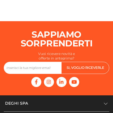
Fibra di legno
Colore Ante/cassetti
Bianco
Colore Struttura
SAPPIAMO
Bianco
Finitura
SORPRENDERTI
Lucida
Caratteristiche
Vuoi ricevere novità e
offerte in anteprima?
Con gocciolatoio
|
Stendibiancheria estraibile
SI, VOGLIO RICEVERLE
DEGHI SPA