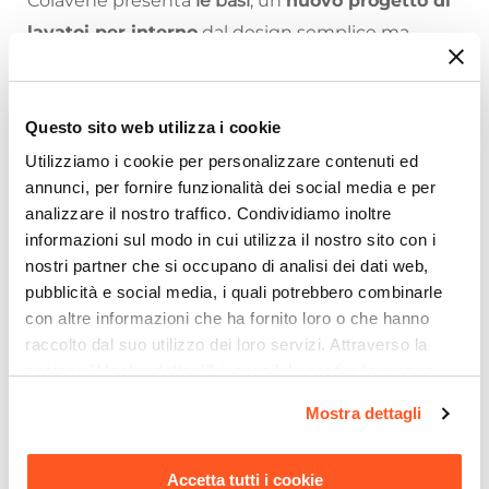
Colavene presenta
le basi
, un
nuovo progetto di
lavatoi per interno
dal design semplice ma
accattivante.
Il mobile si presenta in truciolare nobilitato da 18
mm, con frontali in laminato bianco lucido fornito
Questo sito web utilizza i cookie
di ripiani interni e maniglie cromate.
Utilizziamo i cookie per personalizzare contenuti ed
annunci, per fornire funzionalità dei social media e per
La sua particolarità sta proprio nella dichiarata
analizzare il nostro traffico. Condividiamo inoltre
praticità: in poche mosse, infatti, questo mobile
informazioni sul modo in cui utilizza il nostro sito con i
diventa un
comodissimo stendino
,
nostri partner che si occupano di analisi dei dati web,
pubblicità e social media, i quali potrebbero combinarle
completamente estraibile.
con altre informazioni che ha fornito loro o che hanno
L'arredamento rispecchia il nostro stile di vita e le
raccolto dal suo utilizzo dei loro servizi. Attraverso la
Riepilogo Caratteristiche
nostre abitudini. La creatività si fa spazio anche in
sezione "Mostra dettagli" è possibile gestire le proprie
opzioni e modificare le preferenze espresse in qualsiasi
lavanderia e l'eleganza si unisce alla praticità.
Caratteristiche
Mostra dettagli
momento. Per maggiori informazioni si invita a leggere la
Colavene
condivide un concept innovativo e crea
Tipologia
nostra
Cookie Policy
.
il mobile a terra con frontali bianco lucido alto 86
Mobile stendibiancheria
Accetta tutti i cookie