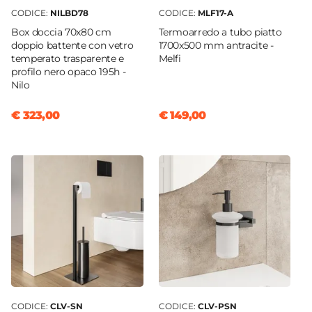
CODICE:
NILBD78
CODICE:
MLF17-A
Box doccia 70x80 cm
Termoarredo a tubo piatto
doppio battente con vetro
1700x500 mm antracite -
temperato trasparente e
Melfi
profilo nero opaco 195h -
Nilo
€ 323,00
€ 149,00
CODICE:
CLV-SN
CODICE:
CLV-PSN