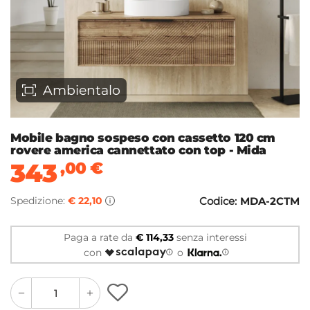
Ambientalo
Mobile bagno sospeso con cassetto 120 cm
rovere america cannettato con top - Mida
343
,00
€
Spedizione:
€ 22,10
Codice:
MDA-2CTM
Paga a rate da
€ 114,33
senza interessi
con
o
quantity
quantity
plus
minus
button
button