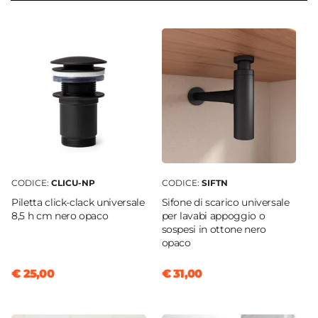
Mida
si adatta perfettamente a ogni tipo di
37,3 cm
ambiente bagno, offrendo uno spazio funzionale
Serie
senza rinunciare al design. Un arredo pensato per
Mida
chi cerca essenzialità, qualità e stile in un’unica
Struttura
soluzione.
Cassetti
Materiale Mobile
Legno nobilitato
Frontale
Dritto
CODICE:
CLICU-NP
CODICE:
SIFTN
Sistema Di Apertura
Piletta click-clack universale
Sifone di scarico universale
Maniglia
8,5 h cm nero opaco
per lavabi appoggio o
Chiusura
sospesi in ottone nero
opaco
Soft Close
Colore Maniglie E Pomelli
€ 25,00
€ 31,00
Nero
Materiale Maniglie E Pomelli