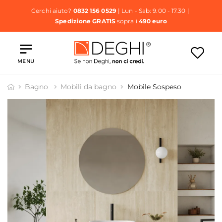
Cerchi aiuto?
0832 156 0529
| Lun - Sab: 9.00 - 17.30 |
Spedizione GRATIS
sopra i
490 euro
MENU
Bagno
Mobili da bagno
Mobile Sospeso