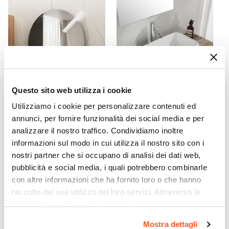
Metallo
Assemblato
Sì
Kit Fissaggio A Muro
Incluso
Colore
Rovere america
Questo sito web utilizza i cookie
Caratteristiche
Utilizziamo i cookie per personalizzare contenuti ed
CODICE:
NRD8L
CODICE:
LAV11
Lavorazione cannettata
|
Struttura posteriore
annunci, per fornire funzionalità dei social media e per
Specchio Ø80 cm con luce
Lavabo d'appoggio a
aperta
analizzare il nostro traffico. Condividiamo inoltre
led da 30 cm inclusa -
bacinella rettangolare 62x42
Raoled
cm
informazioni sul modo in cui utilizza il nostro sito con i
Caratteristiche Lavabo
nostri partner che si occupano di analisi dei dati web,
Lavabo
€ 82,00
€ 70,00
pubblicità e social media, i quali potrebbero combinarle
Non incluso
con altre informazioni che ha fornito loro o che hanno
Tipologia Lavabo
raccolto dal suo utilizzo dei loro servizi. Attraverso la
Appoggio
sezione "Mostra dettagli" è possibile gestire le proprie
Foro Troppopieno
opzioni e modificare le preferenze espresse in qualsiasi
Mostra dettagli
Sì
momento. Per maggiori informazioni si invita a leggere la