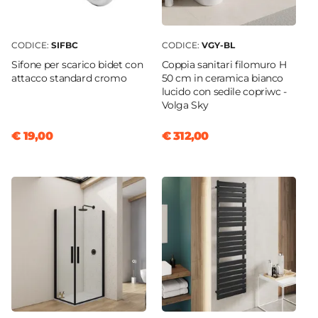
CODICE:
SIFBC
CODICE:
VGY-BL
Sifone per scarico bidet con
Coppia sanitari filomuro H
attacco standard cromo
50 cm in ceramica bianco
lucido con sedile copriwc -
Volga Sky
€ 19,00
€ 312,00