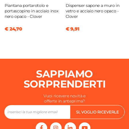
Piantana portarotolo e
Dispenser sapone a muro in
portascopino in acciaio inox
vetro e acciaio nero opaco -
nero opaco - Clover
Clover
€ 24,70
€ 9,91
SAPPIAMO
SORPRENDERTI
Vuoi ricevere novità e
offerte in anteprima?
SI, VOGLIO RICEVERLE