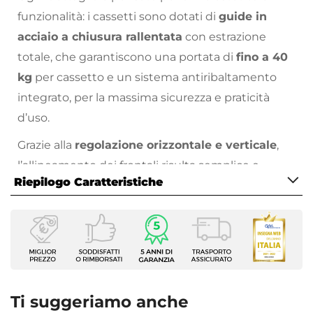
funzionalità: i cassetti sono dotati di
guide in
acciaio a chiusura rallentata
con estrazione
totale, che garantiscono una portata di
fino a 40
kg
per cassetto e un sistema antiribaltamento
integrato, per la massima sicurezza e praticità
d’uso.
Grazie alla
regolazione orizzontale e verticale
,
l’allineamento dei frontali risulta semplice e
Riepilogo Caratteristiche
preciso, anche dopo l’installazione.
La struttura del mobile è realizzata in
legno
Caratteristiche Mobile
nobilitato
, mentre i frontali sono in
MDF
per
Larghezza
assicurare solidità e durata nel tempo e l’interno
120 cm
dei cassetti in colore
antracite
crea un effetto
Profondità
monocromatico moderno e ricercato.
46 cm
Ti suggeriamo anche
Altezza