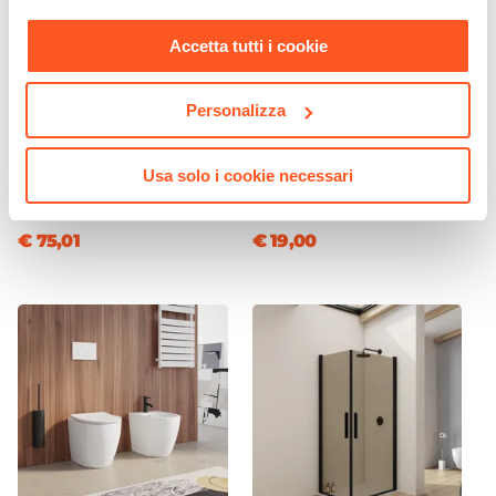
Mineral composite
nostra
Cookie Policy
.
Colore Lavabo
Accetta tutti i cookie
Bianco
Finitura Lavabo
Personalizza
Opaca
CODICE:
WNG-LN
CODICE:
SIFBC
Dimensione Lavabo
Miscelatore lavabo in ottone
Sifone per scarico bidet con
Usa solo i cookie necessari
161 x 46 cm
nero opaco – Wing
attacco standard cromo
Dimensioni Vasca
€ 75,01
€ 19,00
54,2 x 30,4 cm
Profondità Vasca
12 cm
Posizione Lavabo
Centro
Foro Troppopieno
Sì
Predisposizione Fori
Forato