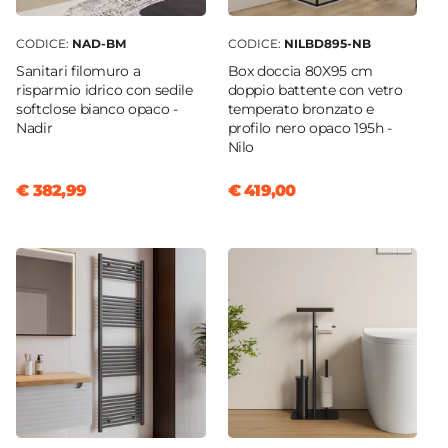
Rubinetteria
CODICE:
NAD-BM
CODICE:
NILBD895-NB
Non inclusa
Sanitari filomuro a
Box doccia 80X95 cm
Kit Scarico
risparmio idrico con sedile
doppio battente con vetro
Non incluso
softclose bianco opaco -
temperato bronzato e
Nadir
profilo nero opaco 195h -
Caratteristiche Specchio
Nilo
Specchio
Non incluso
€ 382,99
€ 419,00
Applique
Non inclusa