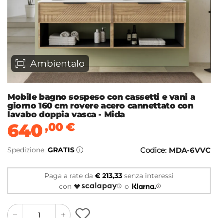
Ambientalo
Mobile bagno sospeso con cassetti e vani a
giorno 160 cm rovere acero cannettato con
lavabo doppia vasca - Mida
640
,00
€
Spedizione:
GRATIS
Codice:
MDA-6VVC
Paga a rate da
€ 213,33
senza interessi
con
o
quantity
quantity