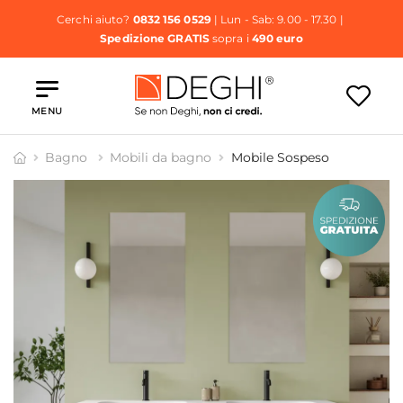
Cerchi aiuto?
0832 156 0529
| Lun - Sab: 9.00 - 17.30 |
Spedizione GRATIS
sopra i
490 euro
MENU
Bagno
Mobili da bagno
Mobile Sospeso