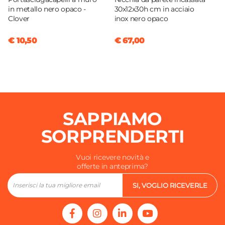
in metallo nero opaco -
30x12x30h cm in acciaio
Clover
inox nero opaco
€ 10,50
€ 67,00
SAPPIAMO
SORPRENDERTI
Vuoi ricevere novità e
offerte in anteprima?
SI, VOGLIO RICEVERLE