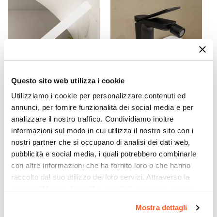
Metallo
Assemblato
Sì
Kit Fissaggio A Muro
Incluso
Colore
Questo sito web utilizza i cookie
Rovere acero
CODICE:
FLT-3B
CODICE:
WNG-BN
Utilizziamo i cookie per personalizzare contenuti ed
Caratteristiche
Lampada applique LED 30
Miscelatore bidet 13,7h cm
annunci, per fornire funzionalità dei social media e per
cm in alluminio bianco -
nero opaco – Wing
Lavorazione cannettata
|
Struttura posteriore
analizzare il nostro traffico. Condividiamo inoltre
Flot
informazioni sul modo in cui utilizza il nostro sito con i
aperta
|
Estrazione totale cassetti
nostri partner che si occupano di analisi dei dati web,
Caratteristiche Lavabo
€ 34,00
€ 75,01
pubblicità e social media, i quali potrebbero combinarle
Lavabo
con altre informazioni che ha fornito loro o che hanno
Incluso
raccolto dal suo utilizzo dei loro servizi. Attraverso la
Tipologia Lavabo
sezione "Mostra dettagli" è possibile gestire le proprie
Integrato
opzioni e modificare le preferenze espresse in qualsiasi
Mostra dettagli
Materiale Lavabo
momento. Per maggiori informazioni si invita a leggere la