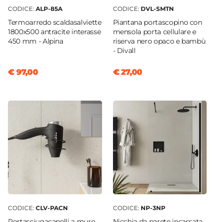
CODICE:
ALP-85A
CODICE:
DVL-SMTN
Termoarredo scaldasalviette
Piantana portascopino con
1800x500 antracite interasse
mensola porta cellulare e
450 mm - Alpina
riserva nero opaco e bambù
- Divall
€ 97,00
€ 27,00
CODICE:
CLV-PACN
CODICE:
NP-3NP
Portasciugacapelli a muro
Nicchia da parete incassata