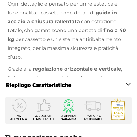
Ogni dettaglio è pensato per unire estetica e
funzionalità: i cassetti sono dotati di
guide in
acciaio a chiusura rallentata
con estrazione
totale, che garantiscono una portata di
fino a 40
kg
per cassetto e un sistema antiribaltamento
integrato, per la massima sicurezza e praticità
d’uso.
Grazie alla
regolazione orizzontale e verticale
,
l’allineamento dei frontali risulta semplice e
Riepilogo Caratteristiche
preciso, anche dopo l’installazione.
La struttura del mobile è realizzata in
legno
Caratteristiche Mobile
nobilitato
, mentre i frontali sono in
MDF
per
Larghezza
assicurare solidità e durata nel tempo e l’interno
159,6 cm
dei cassetti in colore
antracite
crea un effetto
Profondità
monocromatico moderno e ricercato.
45,8 cm