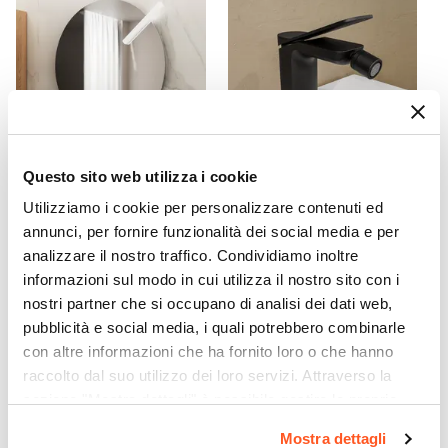
Nero
Materiale Maniglie E Pomelli
Metallo
Assemblato
Sì
Kit Fissaggio A Muro
Incluso
Questo sito web utilizza i cookie
CODICE:
NRD8L
CODICE:
WNG-BN
Colore
Utilizziamo i cookie per personalizzare contenuti ed
Specchio Ø80 cm con luce
Miscelatore bidet 13,7h cm
Rovere acero
annunci, per fornire funzionalità dei social media e per
led da 30 cm inclusa -
nero opaco – Wing
Caratteristiche
analizzare il nostro traffico. Condividiamo inoltre
Raoled
Struttura posteriore aperta
|
Lavorazione
informazioni sul modo in cui utilizza il nostro sito con i
€ 82,00
€ 75,01
nostri partner che si occupano di analisi dei dati web,
cannettata
pubblicità e social media, i quali potrebbero combinarle
Caratteristiche Lavabo
con altre informazioni che ha fornito loro o che hanno
Lavabo
raccolto dal suo utilizzo dei loro servizi. Attraverso la
Incluso
sezione "Mostra dettagli" è possibile gestire le proprie
Tipologia Lavabo
opzioni e modificare le preferenze espresse in qualsiasi
Mostra dettagli
Integrato
momento. Per maggiori informazioni si invita a leggere la