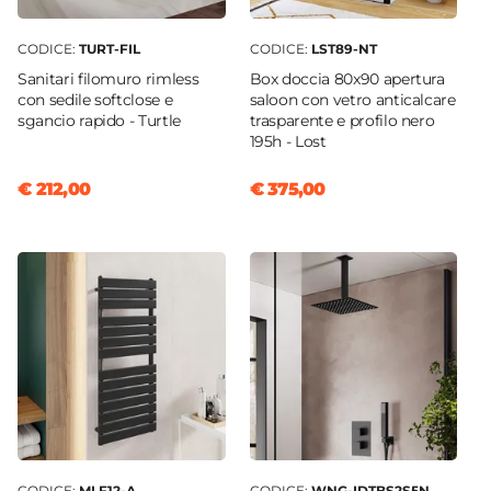
Predisposizione Fori
Forato
CODICE:
TURT-FIL
CODICE:
LST89-NT
Rubinetteria
Sanitari filomuro rimless
Box doccia 80x90 apertura
Non inclusa
con sedile softclose e
saloon con vetro anticalcare
sgancio rapido - Turtle
trasparente e profilo nero
Kit Scarico
195h - Lost
Non incluso
Caratteristiche Specchio
€ 212,00
€ 375,00
Specchio
Non incluso
Applique
Non inclusa
CODICE:
MLF12-A
CODICE:
WNG-IDTBS2S5N