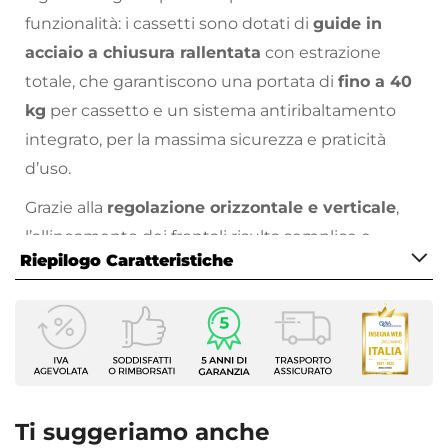
funzionalità: i cassetti sono dotati di
guide in
acciaio a chiusura rallentata
con estrazione
totale, che garantiscono una portata di
fino a 40
kg
per cassetto e un sistema antiribaltamento
integrato, per la massima sicurezza e praticità
d’uso.
Grazie alla
regolazione orizzontale e verticale
,
l’allineamento dei frontali risulta semplice e
Riepilogo Caratteristiche
preciso, anche dopo l’installazione.
La struttura del mobile è realizzata in
legno
Caratteristiche Mobile
nobilitato
, mentre i frontali sono in
MDF
per
Larghezza
assicurare solidità e durata nel tempo e l’interno
89,8 cm
dei cassetti in colore
antracite
crea un effetto
Profondità
monocromatico moderno e ricercato.
45,8 cm
Ti suggeriamo anche
Altezza