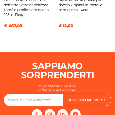
Box doccia 80x100 cm a
Mensola rettangolare per
soffietto vetro anticalcare
doccia 2 ripiani in metallo
fumé e profilo nero opaco
nero opaco - Xara
195h - Flexy
€ 467,00
€ 12,00
SAPPIAMO
SORPRENDERTI
Vuoi ricevere novità e
offerte in anteprima?
SI, VOGLIO RICEVERLE