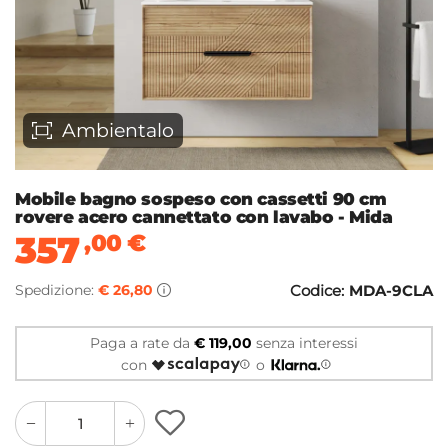
Ambientalo
Mobile bagno sospeso con cassetti 90 cm
rovere acero cannettato con lavabo - Mida
357
,00
€
Spedizione:
€ 26,80
Codice:
MDA-9CLA
Paga a rate da
€ 119,00
senza interessi
con
o
quantity
quantity
plus
minus
button
button