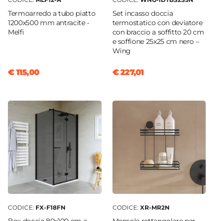
Termoarredo a tubo piatto
Set incasso doccia
1200x500 mm antracite -
termostatico con deviatore
Melfi
con braccio a soffitto 20 cm
e soffione 25x25 cm nero –
Wing
€ 115,00
€ 227,01
CODICE:
FX-F18FN
CODICE:
XR-MR2N