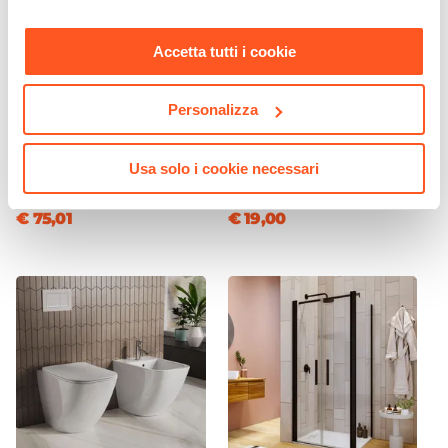
Materiale Lavabo
nostra
Cookie Policy
.
Ceramica
Accetta tutti i cookie
Colore Lavabo
Bianco
Personalizza
Finitura Lavabo
CODICE:
WNG-LN
CODICE:
SIFBC
Lucida
Miscelatore lavabo in ottone
Sifone per scarico bidet con
Usa solo i cookie necessari
nero opaco – Wing
attacco standard cromo
Dimensione Lavabo
91 x 46,5 cm
€ 75,01
€ 19,00
Dimensioni Vasca
53,5 x 26,5 cm
Profondità Vasca
13 cm
Posizione Lavabo
Centro
Foro Troppopieno
Sì