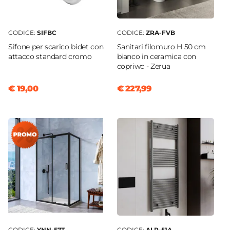
Predisposizione Fori
Forato
Rubinetteria
CODICE:
SIFBC
CODICE:
ZRA-FVB
Non inclusa
Sifone per scarico bidet con
Sanitari filomuro H 50 cm
attacco standard cromo
bianco in ceramica con
Kit Scarico
copriwc - Zerua
Non incluso
Caratteristiche Specchio
€ 19,00
€ 227,99
Specchio
Non incluso
Applique
Non inclusa
CODICE:
YNN-57T
CODICE:
ALP-51A