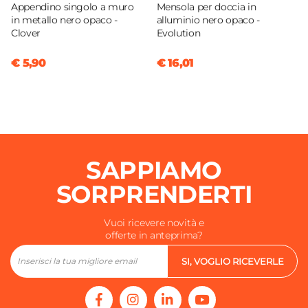
Appendino singolo a muro
Mensola per doccia in
in metallo nero opaco -
alluminio nero opaco -
Clover
Evolution
€ 5,90
€ 16,01
SAPPIAMO
SORPRENDERTI
Vuoi ricevere novità e
offerte in anteprima?
SI, VOGLIO RICEVERLE