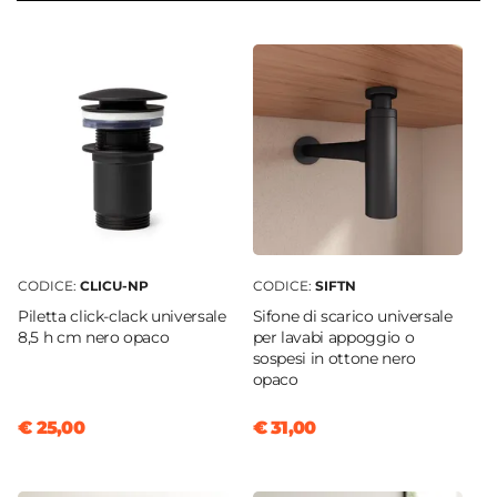
50 cm
Serie
Mida
Struttura
Ante
Finitura
Opaca
Materiale Mobile
Legno nobilitato
CODICE:
CLICU-NP
CODICE:
SIFTN
Frontale
Piletta click-clack universale
Sifone di scarico universale
Dritto
8,5 h cm nero opaco
per lavabi appoggio o
Sistema Di Apertura
sospesi in ottone nero
opaco
Maniglia
Chiusura
€ 25,00
€ 31,00
Soft Close
Colore Maniglie E Pomelli