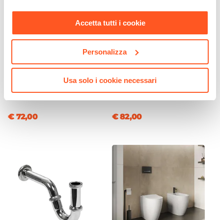
Materiale Lavabo
nostra
Cookie Policy
.
Ceramica
Accetta tutti i cookie
Colore Lavabo
Bianco
Personalizza
Finitura Lavabo
CODICE:
TLA-IB8S2N
CODICE:
NRD8L
Lucida
Set incasso doccia con
Specchio Ø80 cm con luce
Usa solo i cookie necessari
braccio 28 cm e soffione 20
led da 30 cm inclusa -
Dimensione Lavabo
cm nero – Tila
Raoled
81 x 46,5 cm
Dimensioni Vasca
€ 72,00
€ 82,00
47 x 26,5 cm
Profondità Vasca
13 cm
Posizione Lavabo
Centro
Foro Troppopieno
Sì