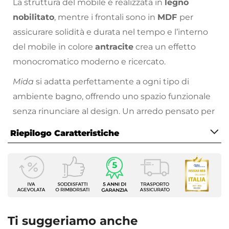
La struttura del mobile è realizzata in
legno
nobilitato
, mentre i frontali sono in
MDF
per
assicurare solidità e durata nel tempo e l’interno
del mobile in colore
antracite
crea un effetto
monocromatico moderno e ricercato.
Mida
si adatta perfettamente a ogni tipo di
ambiente bagno, offrendo uno spazio funzionale
senza rinunciare al design. Un arredo pensato per
chi cerca essenzialità, qualità e stile in un’unica
Riepilogo Caratteristiche
soluzione.
Caratteristiche Mobile
Larghezza
79,8 cm
Profondità
45,8 cm
Ti suggeriamo anche
Altezza