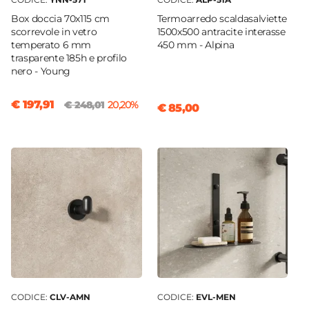
Box doccia 70x115 cm
Termoarredo scaldasalviette
scorrevole in vetro
1500x500 antracite interasse
temperato 6 mm
450 mm - Alpina
trasparente 185h e profilo
nero - Young
€ 197,91
€ 248,01
20,20%
€ 85,00
CODICE:
CLV-AMN
CODICE:
EVL-MEN