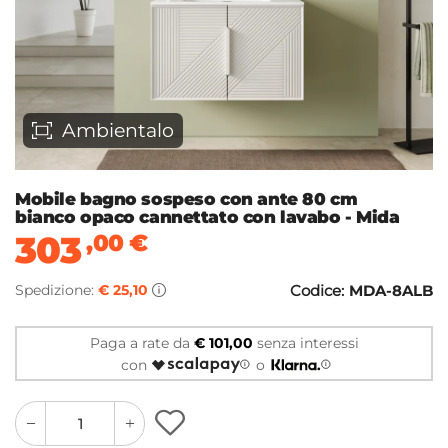
Ambientalo
Mobile bagno sospeso con ante 80 cm
bianco opaco cannettato con lavabo - Mida
303
,00
€
Spedizione:
€ 25,10
Codice:
MDA-8ALB
Paga a rate da
€ 101,00
senza interessi
con
o
quantity
quantity
plus
minus
button
button