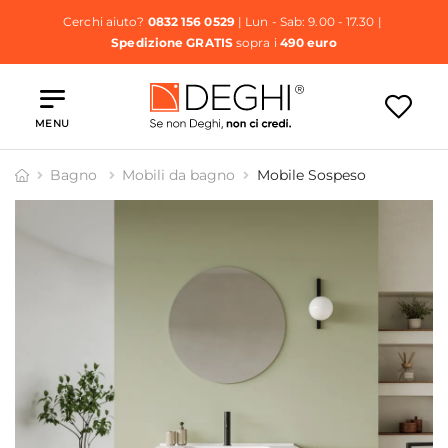
Cerchi aiuto?
0832 156 0529
| Lun - Sab: 9.00 - 17.30 |
Spedizione GRATIS
sopra i
490 euro
MENU
Bagno
Mobili da bagno
Mobile Sospeso