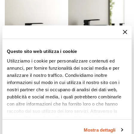
Bianco
Materiale Maniglie E Pomelli
Metallo
Assemblato
Sì
Kit Fissaggio A Muro
Incluso
Questo sito web utilizza i cookie
Colore
Utilizziamo i cookie per personalizzare contenuti ed
CODICE:
TLA-MBN
CODICE:
TLA-MLN
Bianco
annunci, per fornire funzionalità dei social media e per
Miscelatore bidet senza
Miscelatore lavabo in ottone
Caratteristiche
analizzare il nostro traffico. Condividiamo inoltre
scarico 14h cm nero - Tila
nero - Tila
informazioni sul modo in cui utilizza il nostro sito con i
Struttura posteriore aperta
|
Lavorazione
nostri partner che si occupano di analisi dei dati web,
€ 47,99
€ 47,99
cannettata
pubblicità e social media, i quali potrebbero combinarle
Caratteristiche Lavabo
con altre informazioni che ha fornito loro o che hanno
Lavabo
raccolto dal suo utilizzo dei loro servizi. Attraverso la
Incluso
sezione "Mostra dettagli" è possibile gestire le proprie
Tipologia Lavabo
opzioni e modificare le preferenze espresse in qualsiasi
Mostra dettagli
Integrato
momento. Per maggiori informazioni si invita a leggere la