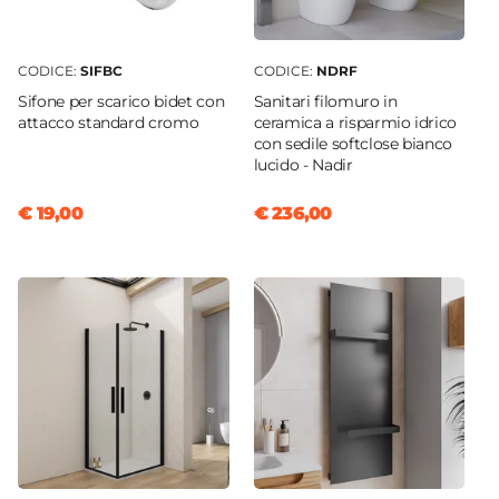
CODICE:
SIFBC
CODICE:
NDRF
Sifone per scarico bidet con
Sanitari filomuro in
attacco standard cromo
ceramica a risparmio idrico
con sedile softclose bianco
lucido - Nadir
€ 19,00
€ 236,00