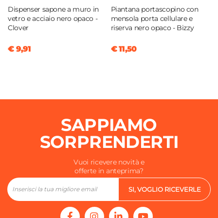
Dispenser sapone a muro in
Piantana portascopino con
vetro e acciaio nero opaco -
mensola porta cellulare e
Clover
riserva nero opaco - Bizzy
€ 9,91
€ 11,50
SAPPIAMO
SORPRENDERTI
Vuoi ricevere novità e
offerte in anteprima?
SI, VOGLIO RICEVERLE