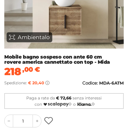
Ambientalo
Mobile bagno sospeso con ante 60 cm
rovere america cannettato con top - Mida
218
,00
€
Spedizione:
€ 20,40
Codice:
MDA-6ATM
Paga a rate da
€ 72,66
senza interessi
con
o
quantity
quantity
plus
minus
button
button