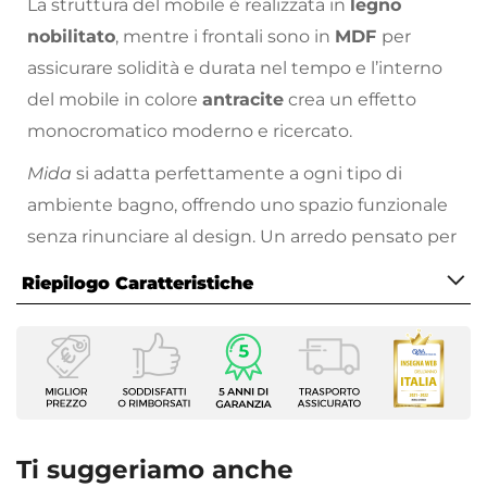
La struttura del mobile è realizzata in
legno
nobilitato
, mentre i frontali sono in
MDF
per
assicurare solidità e durata nel tempo e l’interno
del mobile in colore
antracite
crea un effetto
monocromatico moderno e ricercato.
Mida
si adatta perfettamente a ogni tipo di
ambiente bagno, offrendo uno spazio funzionale
senza rinunciare al design. Un arredo pensato per
chi cerca essenzialità, qualità e stile in un’unica
Riepilogo Caratteristiche
soluzione.
Caratteristiche Mobile
Larghezza
60 cm
Profondità
46 cm
Ti suggeriamo anche
Altezza