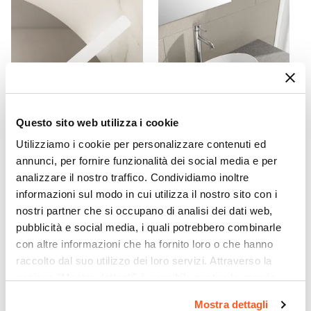
Metallo
Assemblato
Sì
Kit Fissaggio A Muro
Incluso
Colore
Rovere america
Questo sito web utilizza i cookie
Caratteristiche
Utilizziamo i cookie per personalizzare contenuti ed
CODICE:
FLT-3B
CODICE:
LAV7
Lavorazione cannettata
|
Struttura posteriore
annunci, per fornire funzionalità dei social media e per
Lampada applique LED 30
Bacinella d'appoggio lavabo
aperta
analizzare il nostro traffico. Condividiamo inoltre
cm in alluminio bianco -
ovale in ceramica 41x33 cm
Flot
bianco lucido
informazioni sul modo in cui utilizza il nostro sito con i
Caratteristiche Lavabo
nostri partner che si occupano di analisi dei dati web,
Lavabo
€ 34,00
€ 44,01
pubblicità e social media, i quali potrebbero combinarle
Non incluso
con altre informazioni che ha fornito loro o che hanno
Tipologia Lavabo
raccolto dal suo utilizzo dei loro servizi. Attraverso la
Appoggio
sezione "Mostra dettagli" è possibile gestire le proprie
Rubinetteria
opzioni e modificare le preferenze espresse in qualsiasi
Mostra dettagli
Non inclusa
momento. Per maggiori informazioni si invita a leggere la