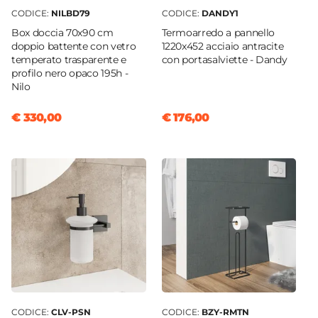
CODICE:
NILBD79
CODICE:
DANDY1
Box doccia 70x90 cm
Termoarredo a pannello
doppio battente con vetro
1220x452 acciaio antracite
temperato trasparente e
con portasalviette - Dandy
profilo nero opaco 195h -
Nilo
€ 330,00
€ 176,00
CODICE:
CLV-PSN
CODICE:
BZY-RMTN