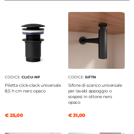
51,8 cm
Serie
Mida
Struttura
Ante
Materiale Mobile
Legno nobilitato
Frontale
Dritto
CODICE:
CLICU-NP
CODICE:
SIFTN
Sistema Di Apertura
Piletta click-clack universale
Sifone di scarico universale
Maniglia
8,5 h cm nero opaco
per lavabi appoggio o
Chiusura
sospesi in ottone nero
opaco
Soft Close
Colore Maniglie E Pomelli
€ 25,00
€ 31,00
Nero
Materiale Maniglie E Pomelli