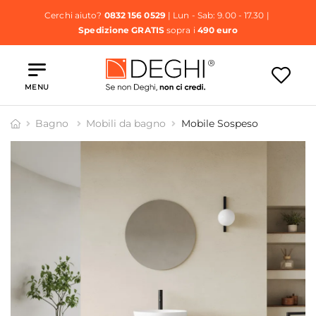
Cerchi aiuto?
0832 156 0529
| Lun - Sab: 9.00 - 17.30 |
Spedizione GRATIS
sopra i
490 euro
MENU
Bagno
Mobili da bagno
Mobile Sospeso