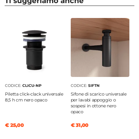
Ti suggeriamo anche
Altezza
50 cm
Serie
Mida
Struttura
Ante
Materiale Mobile
Legno nobilitato
Frontale
Dritto
CODICE:
CLICU-NP
CODICE:
SIFTN
Sistema Di Apertura
Piletta click-clack universale
Sifone di scarico universale
Maniglia
8,5 h cm nero opaco
per lavabi appoggio o
Chiusura
sospesi in ottone nero
opaco
Soft Close
Colore Maniglie E Pomelli
€ 25,00
€ 31,00
Nero
Materiale Maniglie E Pomelli