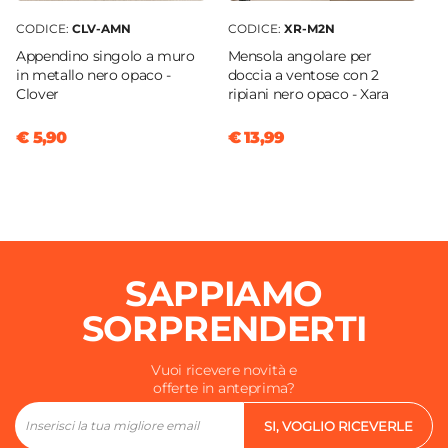
CODICE:
CLV-AMN
CODICE:
XR-M2N
Appendino singolo a muro
Mensola angolare per
in metallo nero opaco -
doccia a ventose con 2
Clover
ripiani nero opaco - Xara
€ 5,90
€ 13,99
SAPPIAMO
SORPRENDERTI
Vuoi ricevere novità e
offerte in anteprima?
SI, VOGLIO RICEVERLE