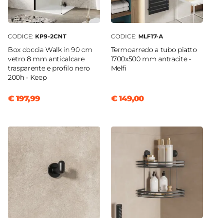
CODICE:
KP9-2CNT
CODICE:
MLF17-A
Box doccia Walk in 90 cm
Termoarredo a tubo piatto
vetro 8 mm anticalcare
1700x500 mm antracite -
trasparente e profilo nero
Melfi
200h - Keep
€ 197,99
€ 149,00