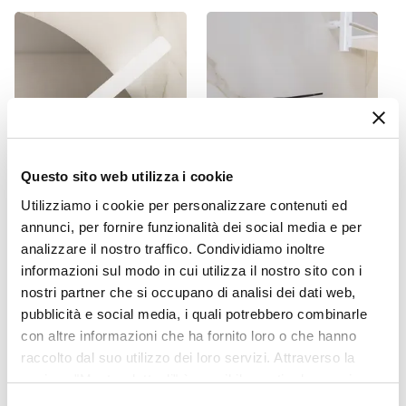
Metallo
Assemblato
Sì
Kit Fissaggio A Muro
Incluso
Colore
Rovere america
Questo sito web utilizza i cookie
Caratteristiche
Utilizziamo i cookie per personalizzare contenuti ed
CODICE:
FLT-3B
CODICE:
NCT-BNP
Lavorazione cannettata
|
Struttura posteriore
annunci, per fornire funzionalità dei social media e per
Lampada applique LED 30
Miscelatore per bidet in
aperta
analizzare il nostro traffico. Condividiamo inoltre
cm in alluminio bianco -
ottone nero opaco - Nocta
Flot
Caratteristiche Lavabo
informazioni sul modo in cui utilizza il nostro sito con i
nostri partner che si occupano di analisi dei dati web,
Lavabo
€ 34,00
€ 56,00
pubblicità e social media, i quali potrebbero combinarle
Incluso
con altre informazioni che ha fornito loro o che hanno
Tipologia Lavabo
raccolto dal suo utilizzo dei loro servizi. Attraverso la
Integrato
sezione "Mostra dettagli" è possibile gestire le proprie
Materiale Lavabo
opzioni e modificare le preferenze espresse in qualsiasi