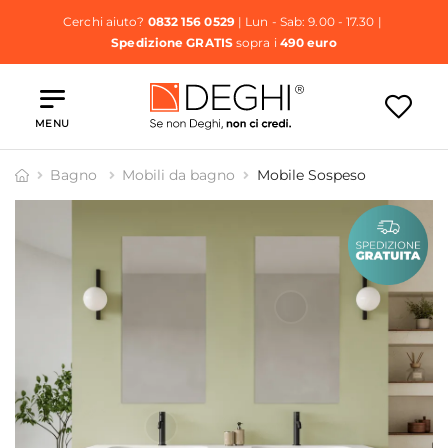
Cerchi aiuto?
0832 156 0529
| Lun - Sab: 9.00 - 17.30 |
Spedizione GRATIS
sopra i
490 euro
MENU
Bagno
Mobili da bagno
Mobile Sospeso