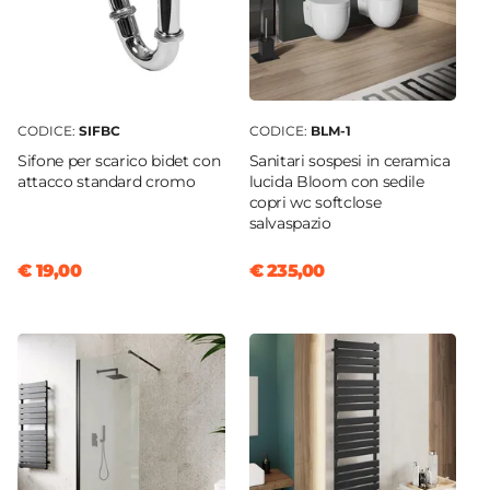
Rubinetteria
Non inclusa
Kit Scarico
Non incluso
CODICE:
SIFBC
CODICE:
BLM-1
Caratteristiche Specchio
Sifone per scarico bidet con
Sanitari sospesi in ceramica
Specchio
attacco standard cromo
lucida Bloom con sedile
Non incluso
copri wc softclose
salvaspazio
Applique
Non inclusa
€ 19,00
€ 235,00