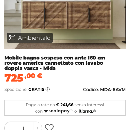
Ambientalo
Mobile bagno sospeso con ante 160 cm
rovere america cannettato con lavabo
doppia vasca - Mida
725
,00
€
Spedizione:
GRATIS
Codice:
MDA-6AVM
Paga a rate da
€ 241,66
senza interessi
con
o
quantity
quantity