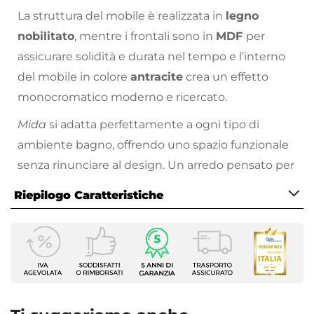
La struttura del mobile è realizzata in
legno
nobilitato
, mentre i frontali sono in
MDF
per
assicurare solidità e durata nel tempo e l’interno
del mobile in colore
antracite
crea un effetto
monocromatico moderno e ricercato.
Mida
si adatta perfettamente a ogni tipo di
ambiente bagno, offrendo uno spazio funzionale
senza rinunciare al design. Un arredo pensato per
chi cerca essenzialità, qualità e stile in un’unica
Riepilogo Caratteristiche
soluzione.
Caratteristiche Mobile
Larghezza
159,6 cm
Profondità
45,8 cm