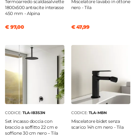
Termoarredo scaldasalviette
Miscelatore lavabo in ottone
1800x500 antracite interasse
nero - Tila
450 mm - Alpina
€ 97,00
€ 47,99
CODICE:
TLA-IB3S3N
CODICE:
TLA-MBN
Set incasso doccia con
Miscelatore bidet senza
braccio a soffitto 22 cm e
scarico 14h cm nero - Tila
soffione 30 cm nero – Tila