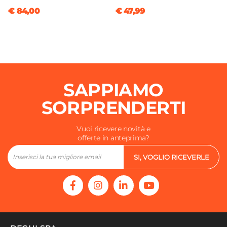
€ 84,00
€ 47,99
SAPPIAMO
SORPRENDERTI
Vuoi ricevere novità e
offerte in anteprima?
SI, VOGLIO RICEVERLE