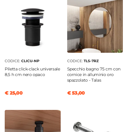
Serie
Nerk
Struttura
Ante
Materiale Mobile
Legno nobilitato
Frontale
Dritto
CODICE:
CLICU-NP
CODICE:
TLS-7RZ
Sistema Di Apertura
Piletta click-clack universale
Specchio bagno 75 cm con
Gola
8,5 h cm nero opaco
cornice in alluminio oro
Chiusura
spazzolato - Talas
Soft Close
€ 25,00
€ 53,00
Assemblato
No
Kit Fissaggio A Muro
Incluso
Colore