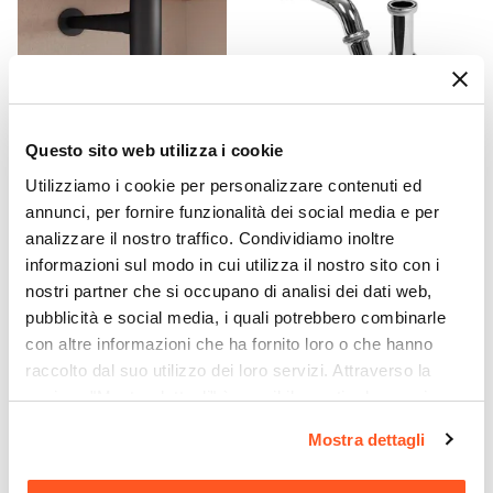
Rovere gold
Caratteristiche
Lavorazione cannettata
|
Struttura posteriore
aperta
Caratteristiche Lavabo
Questo sito web utilizza i cookie
CODICE:
SIFTN
CODICE:
SIFBC
Lavabo
Utilizziamo i cookie per personalizzare contenuti ed
Sifone di scarico universale
Sifone per scarico bidet con
Incluso
per lavabi appoggio o
attacco standard cromo
annunci, per fornire funzionalità dei social media e per
Tipologia Lavabo
sospesi in ottone nero
analizzare il nostro traffico. Condividiamo inoltre
opaco
Integrato
informazioni sul modo in cui utilizza il nostro sito con i
Materiale Lavabo
nostri partner che si occupano di analisi dei dati web,
€ 31,00
€ 19,00
Ceramica
pubblicità e social media, i quali potrebbero combinarle
Colore Lavabo
con altre informazioni che ha fornito loro o che hanno
Bianco
raccolto dal suo utilizzo dei loro servizi. Attraverso la
sezione "Mostra dettagli" è possibile gestire le proprie
Finitura Lavabo
opzioni e modificare le preferenze espresse in qualsiasi
Lucida
Mostra dettagli
momento. Per maggiori informazioni si invita a leggere la
Dimensione Lavabo
nostra
Cookie Policy
.
101 x 46,5 cm