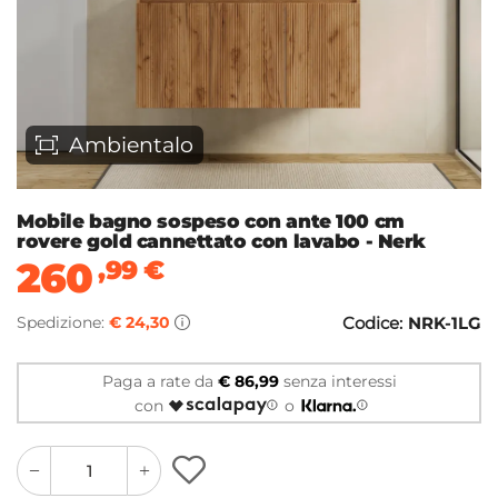
Ambientalo
Mobile bagno sospeso con ante 100 cm
rovere gold cannettato con lavabo - Nerk
260
,99
€
Spedizione:
€ 24,30
Codice:
NRK-1LG
Paga a rate da
€ 86,99
senza interessi
con
o
quantity
quantity
plus
minus
button
button