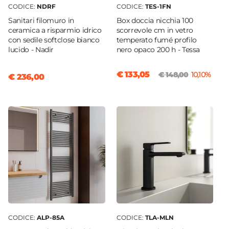
Non incluso
CODICE:
NDRF
CODICE:
TES-1FN
Applique
Sanitari filomuro in
Box doccia nicchia 100
Non inclusa
ceramica a risparmio idrico
scorrevole cm in vetro
con sedile softclose bianco
temperato fumé profilo
lucido - Nadir
nero opaco 200 h - Tessa
€ 133,05
€ 148,00
10,10%
€ 236,00
CODICE:
ALP-85A
CODICE:
TLA-MLN