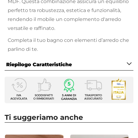
MDF. Questa combinazione assicura un equilibrio
perfetto tra robustezza, estetica e funzionalità,
rendendo il mobile un complemento d'arredo
versatile e raffinato.
Completa il tuo bagno con elementi d’arredo che
parlino di te.
Riepilogo Caratteristiche
Caratteristiche Mobile
Larghezza
100 cm
Profondità
46 cm
Ti suggeriamo anche
Altezza
50 cm