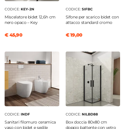
Non incluso
Applique
CODICE:
KEY-2N
CODICE:
SIFBC
Non inclusa
Miscelatore bidet 12,6h cm
Sifone per scarico bidet con
nero opaco – Key
attacco standard cromo
€ 45,90
€ 19,00
CODICE:
INDF
CODICE:
NILBD88
Sanitari filomuro ceramica
Box doccia 80x80 cm
vaso con bidet e sedile
doppio battente con vetro