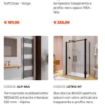
SoftClose - Volga
temperato trasparente e
profilo nero opaco 195h -
Nilo
€ 187,00
€ 335,00
CODICE:
ALP-86A
CODICE:
LST812-NT
Termoarredo scaldasalviette
Box doccia 80x120 apertura
1800x600 antracite interasse
saloon con vetro anticalcare
550 mm - Alpina
trasparente e profilo nero