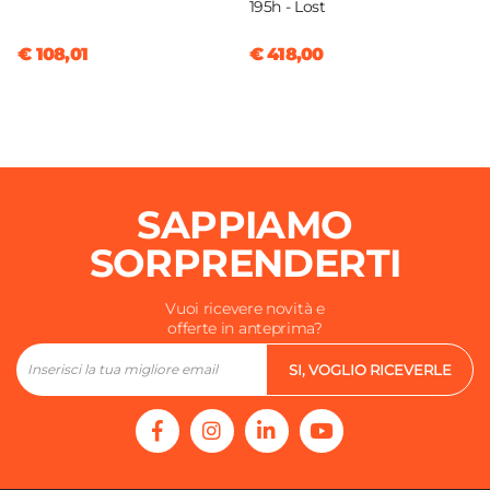
195h - Lost
€ 108,01
€ 418,00
SAPPIAMO
SORPRENDERTI
Vuoi ricevere novità e
offerte in anteprima?
SI, VOGLIO RICEVERLE