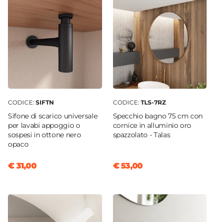
Serie
Nerk
Struttura
Ante
Materiale Mobile
Legno nobilitato
Frontale
Dritto
CODICE:
SIFTN
CODICE:
TLS-7RZ
Sistema Di Apertura
Sifone di scarico universale
Specchio bagno 75 cm con
Gola
per lavabi appoggio o
cornice in alluminio oro
Chiusura
sospesi in ottone nero
spazzolato - Talas
opaco
Soft Close
Assemblato
€ 31,00
€ 53,00
No
Kit Fissaggio A Muro
Incluso
Colore