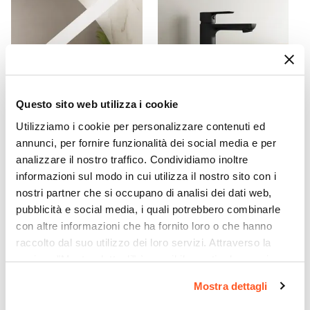
Cioccolato
Caratteristiche
Lavorazione cannettata
|
Struttura posteriore
aperta
Caratteristiche Lavabo
Lavabo
Questo sito web utilizza i cookie
CODICE:
FLT-3B
CODICE:
KEY-LN
Incluso
Utilizziamo i cookie per personalizzare contenuti ed
Lampada applique LED 30
Miscelatore lavabo in ottone
Tipologia Lavabo
annunci, per fornire funzionalità dei social media e per
cm in alluminio bianco -
nero opaco – Key
Flot
Integrato
analizzare il nostro traffico. Condividiamo inoltre
Materiale Lavabo
informazioni sul modo in cui utilizza il nostro sito con i
€ 34,00
€ 50,00
nostri partner che si occupano di analisi dei dati web,
Ceramica
pubblicità e social media, i quali potrebbero combinarle
Colore Lavabo
con altre informazioni che ha fornito loro o che hanno
Bianco
raccolto dal suo utilizzo dei loro servizi. Attraverso la
Finitura Lavabo
sezione "Mostra dettagli" è possibile gestire le proprie
Lucida
opzioni e modificare le preferenze espresse in qualsiasi
Mostra dettagli
Dimensione Lavabo
momento. Per maggiori informazioni si invita a leggere la
101 x 46,5 cm
nostra
Cookie Policy
.