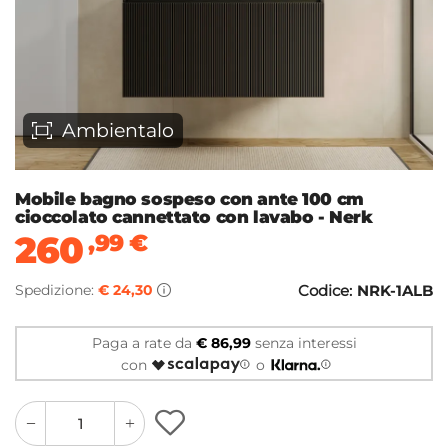
Ambientalo
Mobile bagno sospeso con ante 100 cm
cioccolato cannettato con lavabo - Nerk
260
,99
€
Spedizione:
€ 24,30
Codice:
NRK-1ALB
Paga a rate da
€ 86,99
senza interessi
con
o
quantity
quantity
plus
minus
button
button