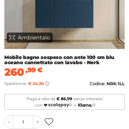
Ambientalo
Mobile bagno sospeso con ante 100 cm blu
oceano cannettato con lavabo - Nerk
260
,99
€
Spedizione:
€ 24,30
Codice:
NRK-1LL
Paga a rate da
€ 86,99
senza interessi
con
o
quantity
quantity
plus
minus
button
button