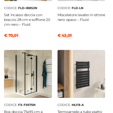
Non incluso
Applique
CODICE:
FLD-IB8S2N
CODICE:
FLD-LN
Non inclusa
Set incasso doccia con
Miscelatore lavabo in ottone
braccio 28 cm e soffione 20
nero opaco – Fluid
cm nero – Fluid
€ 75,01
€ 43,01
CODICE:
FX-F9575N
CODICE:
MLF8-A
Box doccia 75x95 cm a
Termoarredo a tubo piatto