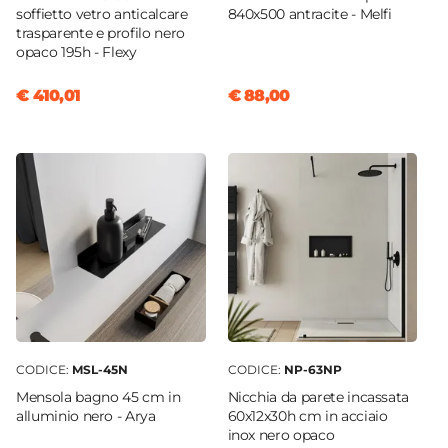
soffietto vetro anticalcare
840x500 antracite - Melfi
trasparente e profilo nero
opaco 195h - Flexy
€ 410,01
€ 88,00
CODICE:
MSL-45N
CODICE:
NP-63NP
Mensola bagno 45 cm in
Nicchia da parete incassata
alluminio nero - Arya
60x12x30h cm in acciaio
inox nero opaco