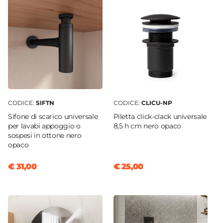
Serie
Nerk
Struttura
Ante
Materiale Mobile
Legno nobilitato
Frontale
Dritto
CODICE:
SIFTN
CODICE:
CLICU-NP
Sistema Di Apertura
Sifone di scarico universale
Piletta click-clack universale
Gola
per lavabi appoggio o
8,5 h cm nero opaco
Chiusura
sospesi in ottone nero
opaco
Soft Close
Assemblato
€ 31,00
€ 25,00
No
Kit Fissaggio A Muro
Incluso
Colore