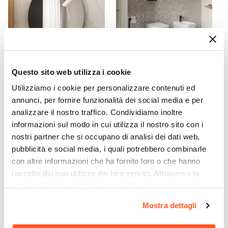
Blu oceano
Caratteristiche
Lavorazione cannettata
|
Struttura posteriore
aperta
Caratteristiche Lavabo
Questo sito web utilizza i cookie
Lavabo
CODICE:
NRD8L
CODICE:
AGT-SST
Utilizziamo i cookie per personalizzare contenuti ed
Incluso
Specchio Ø80 cm con luce
Sanitari sospesi in ceramica
annunci, per fornire funzionalità dei social media e per
Tipologia Lavabo
led da 30 cm inclusa -
Rimless e sedile copri wc
analizzare il nostro traffico. Condividiamo inoltre
Raoled
con chiusura softclose -
Integrato
informazioni sul modo in cui utilizza il nostro sito con i
Agatea
Materiale Lavabo
nostri partner che si occupano di analisi dei dati web,
Ceramica
€ 82,00
€ 196,01
pubblicità e social media, i quali potrebbero combinarle
Colore Lavabo
con altre informazioni che ha fornito loro o che hanno
Bianco
raccolto dal suo utilizzo dei loro servizi. Attraverso la
Finitura Lavabo
sezione "Mostra dettagli" è possibile gestire le proprie
opzioni e modificare le preferenze espresse in qualsiasi
Lucida
Mostra dettagli
momento. Per maggiori informazioni si invita a leggere la
Dimensione Lavabo
nostra
Cookie Policy
.
101 x 46,5 cm