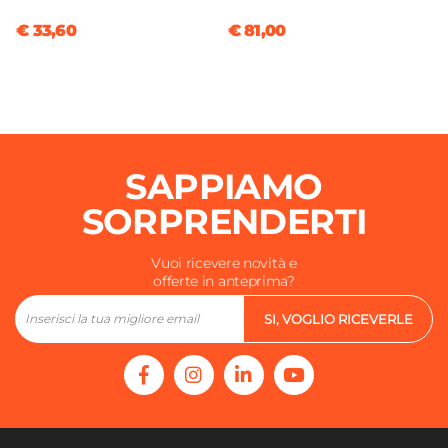
€ 33,60
€ 81,00
SAPPIAMO
SORPRENDERTI
Vuoi ricevere novità e
offerte in anteprima?
SI, VOGLIO RICEVERLE