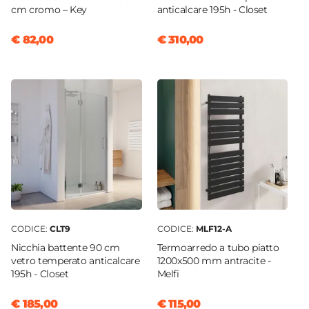
cm cromo – Key
anticalcare 195h - Closet
€ 82,00
€ 310,00
CODICE:
CLT9
CODICE:
MLF12-A
Nicchia battente 90 cm
Termoarredo a tubo piatto
vetro temperato anticalcare
1200x500 mm antracite -
195h - Closet
Melfi
€ 185,00
€ 115,00