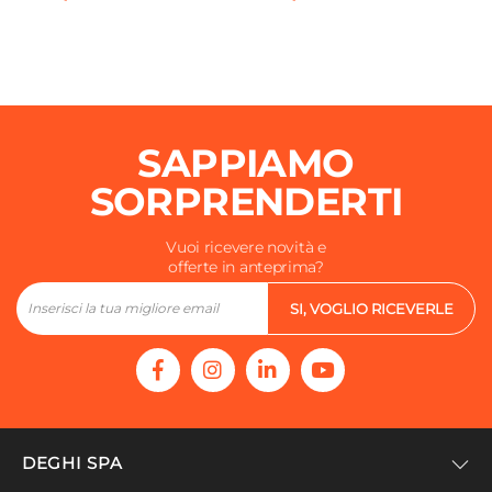
SAPPIAMO
SORPRENDERTI
Vuoi ricevere novità e
offerte in anteprima?
SI, VOGLIO RICEVERLE
DEGHI SPA