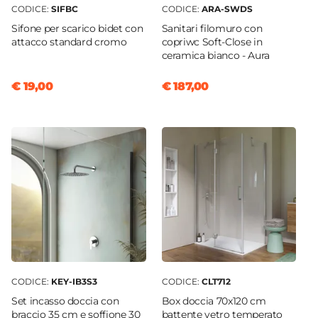
Caratteristiche Specchio
CODICE:
SIFBC
CODICE:
ARA-SWDS
Specchio
Sifone per scarico bidet con
Sanitari filomuro con
Non incluso
attacco standard cromo
copriwc Soft-Close in
ceramica bianco - Aura
Applique
Non inclusa
€ 19,00
€ 187,00
CODICE:
KEY-IB3S3
CODICE:
CLT712
Set incasso doccia con
Box doccia 70x120 cm
braccio 35 cm e soffione 30
battente vetro temperato