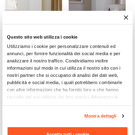
Incluso
Colore
Bianco
Caratteristiche
Lavorazione cannettata
|
Struttura posteriore
Questo sito web utilizza i cookie
CODICE:
KNP-1B
CODICE:
TGY-35B
aperta
Utilizziamo i cookie per personalizzare contenuti ed
Colonna bagno sospesa
Colonna bagno sospesa 30 x
Caratteristiche Lavabo
annunci, per fornire funzionalità dei social media e per
100h cm cannettata bianco
150 h cm cannettato con
Lavabo
analizzare il nostro traffico. Condividiamo inoltre
opaco
anta reversibile bianco
informazioni sul modo in cui utilizza il nostro sito con i
opaco
Incluso
nostri partner che si occupano di analisi dei dati web,
Tipologia Lavabo
€ 132,00
€ 169,01
pubblicità e social media, i quali potrebbero combinarle
Integrato
con altre informazioni che ha fornito loro o che hanno
Materiale Lavabo
raccolto dal suo utilizzo dei loro servizi. Attraverso la
Ceramica
sezione "Mostra dettagli" è possibile gestire le proprie
Colore Lavabo
opzioni e modificare le preferenze espresse in qualsiasi
Mostra dettagli
Bianco
momento. Per maggiori informazioni si invita a leggere la
Finitura Lavabo
nostra
Cookie Policy
.
Lucida
Accetta tutti i cookie