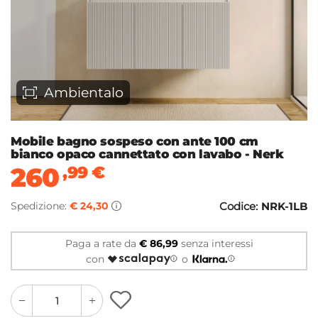
Ambientalo
Mobile bagno sospeso con ante 100 cm
bianco opaco cannettato con lavabo - Nerk
260
,99
€
Spedizione:
€ 24,30
Codice:
NRK-1LB
Paga a rate da
€ 86,99
senza interessi
con
o
quantity
quantity
plus
minus
button
button