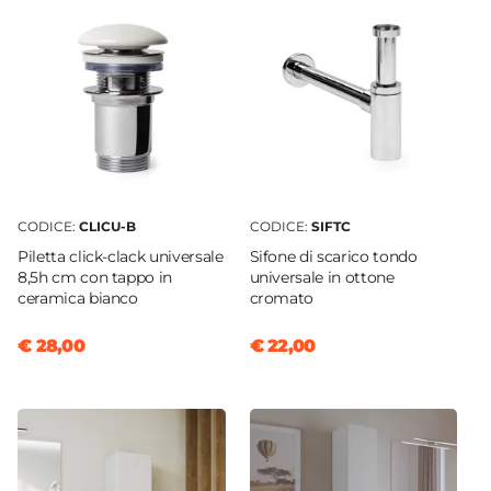
Serie
Nerk
Struttura
Ante
Finitura
Opaca
Materiale Mobile
Legno nobilitato
CODICE:
CLICU-B
CODICE:
SIFTC
Frontale
Piletta click-clack universale
Sifone di scarico tondo
Dritto
8,5h cm con tappo in
universale in ottone
Sistema Di Apertura
ceramica bianco
cromato
Gola
€ 28,00
€ 22,00
Chiusura
Soft Close
Assemblato
No
Kit Fissaggio A Muro