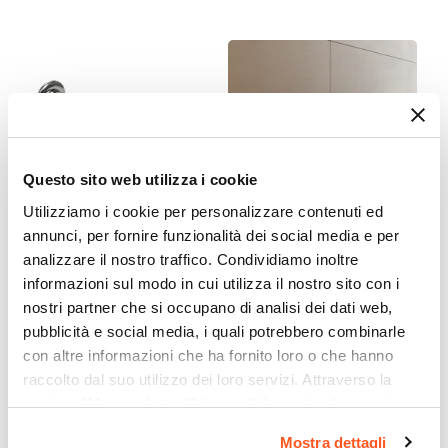
Sì
Kit Fissaggio A Muro
Incluso
Colore
Noce maya
Caratteristiche
Questo sito web utilizza i cookie
Struttura posteriore aperta
|
Guide Hettich
|
Cassetto sagomato per sifone
Utilizziamo i cookie per personalizzare contenuti ed
annunci, per fornire funzionalità dei social media e per
Effetto
CODICE:
SIFBC
CODICE:
FSN-BD
analizzare il nostro traffico. Condividiamo inoltre
Effetto legno
informazioni sul modo in cui utilizza il nostro sito con i
Sifone per scarico bidet con
Miscelatore bidet 13,5h cm
Caratteristiche Lavabo
attacco standard cromo
cromo – Fusion
nostri partner che si occupano di analisi dei dati web,
Lavabo
pubblicità e social media, i quali potrebbero combinarle
Incluso
€ 19,00
€ 53,00
con altre informazioni che ha fornito loro o che hanno
Tipologia Lavabo
raccolto dal suo utilizzo dei loro servizi. Attraverso la
Integrato
sezione "Mostra dettagli" è possibile gestire le proprie
Materiale Lavabo
opzioni e modificare le preferenze espresse in qualsiasi
Mostra dettagli