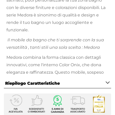
satinato, puoi personalizzare la tua zona bagno
con le diverse finiture e colorazioni disponibili. La
serie Medora è sinonimo di qualità e design e
rende il tuo bagno un luogo accogliente e
funzionale.
Il mobile da bagno che ti sorprende con la sua
versatilità , tanti stili una sola scelta : Medora
Medora combina la forma classica con dettagli
innovativi, come l'interno Color Onix, che dona
eleganza e raffinatezza. Questo mobile, sospeso
per dare un senso di leggerezza e spaziosità, ha
Riepilogo Caratteristiche
delle chiusure soft close e uno specchio, che
accresce la luminosità e la profondità del bagno.
Caratteristiche Mobile
Larghezza
84,8 cm