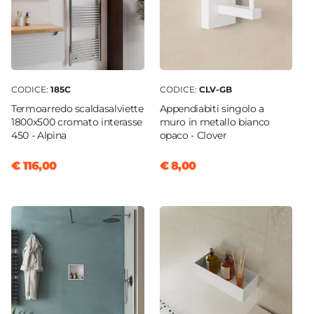
Caratteristiche Specchio
Specchio
Non incluso
Applique
Non inclusa
CODICE:
185C
CODICE:
CLV-GB
Termoarredo scaldasalviette
Appendiabiti singolo a
1800x500 cromato interasse
muro in metallo bianco
450 - Alpina
opaco - Clover
€ 116,00
€ 8,00