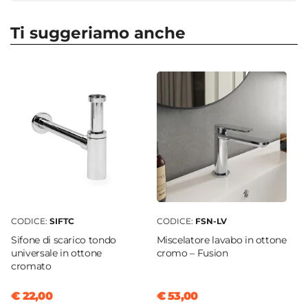
Profondità
46 cm
Ti suggeriamo anche
Altezza
54 cm
Serie
Medora
Struttura
Cassetti
|
Ante
Materiale Mobile
Legno nobilitato
Frontale
Dritto
CODICE:
SIFTC
CODICE:
FSN-LV
Sistema Di Apertura
Sifone di scarico tondo
Miscelatore lavabo in ottone
Gola
universale in ottone
cromo – Fusion
Chiusura
cromato
Soft Close
€ 22,00
€ 53,00
Assemblato