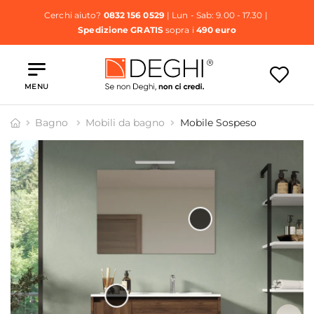
Cerchi aiuto?
0832 156 0529
| Lun - Sab: 9.00 - 17.30 |
Spedizione GRATIS
sopra i
490 euro
MENU
Bagno
Mobili da bagno
Mobile Sospeso