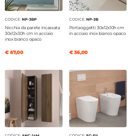
CODICE:
NP-3BP
CODICE:
NP-3B
Nicchia da parete incassata
Portaoggetti 30x12x10h cm
30x12x30h cm in acciaio
in acciaio inox bianco opaco
inox bianco opaco
€ 67,00
€ 36,00
CODICE:
ANC-14M
CODICE:
EG-FIL