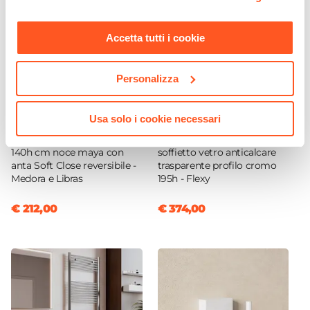
Ceramica
momento. Per maggiori informazioni si invita a leggere la
nostra
Cookie Policy
.
Colore Lavabo
Accetta tutti i cookie
Bianco
Finitura Lavabo
Lucida
Personalizza
Dimensione Lavabo
86,5 x 46,5 cm
Usa solo i cookie necessari
CODICE:
MCS-NM
CODICE:
FX-F9565C
Dimensioni Vasca
Colonna bagno sospesa
Box doccia 65x95 cm a
41 x 26,5 cm
140h cm noce maya con
soffietto vetro anticalcare
anta Soft Close reversibile -
trasparente profilo cromo
Posizione Lavabo
Medora e Libras
195h - Flexy
Destra
Foro Troppopieno
€ 212,00
€ 374,00
Sì
Predisposizione Fori
Forato
Rubinetteria
Non inclusa