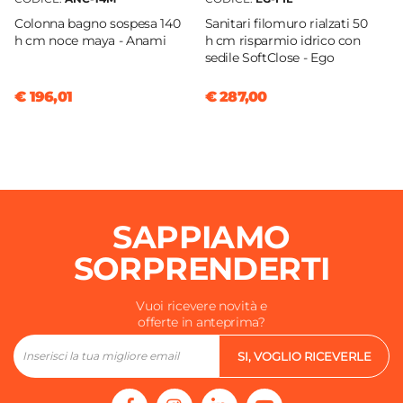
Colonna bagno sospesa 140
Sanitari filomuro rialzati 50
h cm noce maya - Anami
h cm risparmio idrico con
sedile SoftClose - Ego
€ 196,01
€ 287,00
SAPPIAMO
SORPRENDERTI
Vuoi ricevere novità e
offerte in anteprima?
SI, VOGLIO RICEVERLE