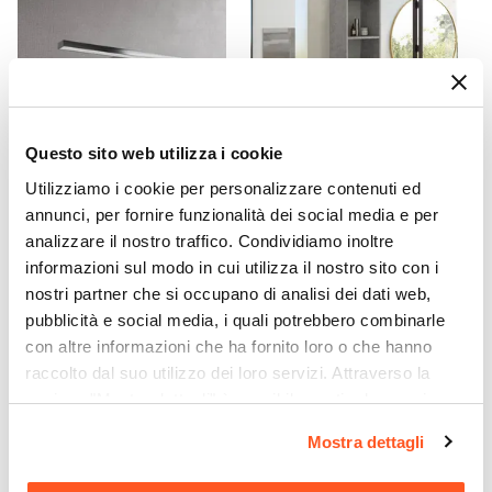
Kit Fissaggio A Muro
Incluso
Colore
Grigio
Caratteristiche
Questo sito web utilizza i cookie
Struttura posteriore aperta
Utilizziamo i cookie per personalizzare contenuti ed
CODICE:
APP3LIG
CODICE:
CKC-355GP
Effetto
annunci, per fornire funzionalità dei social media e per
Applique LED 30 cm in abs
Semicolonna bagno 35x105
Effetto pietra
analizzare il nostro traffico. Condividiamo inoltre
luce fredda - Light
h cm con vani a giorno
Caratteristiche Lavabo
grigio pietra opaco - Cuki
informazioni sul modo in cui utilizza il nostro sito con i
Lavabo
nostri partner che si occupano di analisi dei dati web,
€ 14,99
€ 66,00
Incluso
pubblicità e social media, i quali potrebbero combinarle
Tipologia Lavabo
con altre informazioni che ha fornito loro o che hanno
raccolto dal suo utilizzo dei loro servizi. Attraverso la
Integrato
sezione "Mostra dettagli" è possibile gestire le proprie
Materiale Lavabo
opzioni e modificare le preferenze espresse in qualsiasi
Ceramica
Mostra dettagli
momento. Per maggiori informazioni si invita a leggere la
Colore Lavabo
nostra
Cookie Policy
.