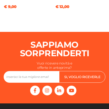
€ 9,00
€ 12,00
SAPPIAMO
SORPRENDERTI
Vuoi ricevere novità e
offerte in anteprima?
SI, VOGLIO RICEVERLE