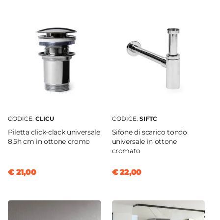
50 cm
Serie
Cuki
Struttura
Ante
Finitura
Opaca
Materiale Mobile
Legno nobilitato
CODICE:
CLICU
CODICE:
SIFTC
Frontale
Piletta click-clack universale
Sifone di scarico tondo
Dritto
8,5h cm in ottone cromo
universale in ottone
Sistema Di Apertura
cromato
Gola
€ 21,00
€ 22,00
Chiusura
Soft Close
Assemblato
No