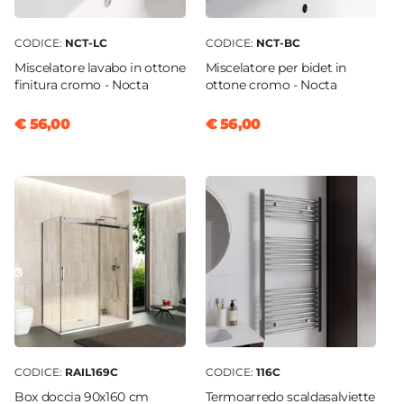
Kit Scarico
Non incluso
CODICE:
NCT-LC
CODICE:
NCT-BC
Caratteristiche Specchio
Miscelatore lavabo in ottone
Miscelatore per bidet in
Specchio
finitura cromo - Nocta
ottone cromo - Nocta
Incluso
€ 56,00
€ 56,00
Tipologia Specchio
Filolucido
Dimensione Specchio
60 x 75 cm
Orientamento
Reversibile
Applique
Non inclusa
CODICE:
RAIL169C
CODICE:
116C
Box doccia 90x160 cm
Termoarredo scaldasalviette