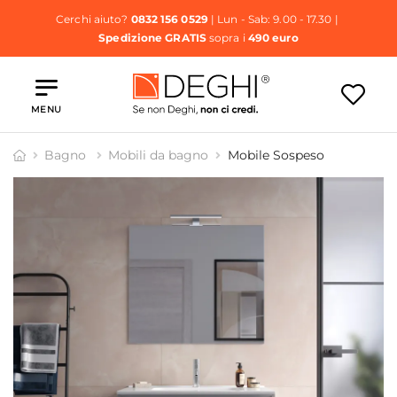
Cerchi aiuto?
0832 156 0529
| Lun - Sab: 9.00 - 17.30 |
Spedizione GRATIS
sopra i
490 euro
MENU
Bagno
Mobili da bagno
Mobile Sospeso