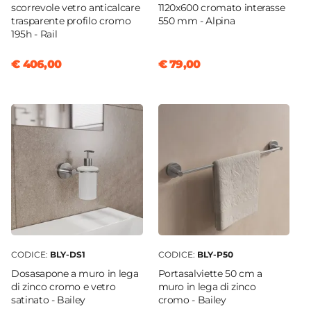
scorrevole vetro anticalcare
1120x600 cromato interasse
trasparente profilo cromo
550 mm - Alpina
195h - Rail
€ 406,00
€ 79,00
CODICE:
BLY-DS1
CODICE:
BLY-P50
Dosasapone a muro in lega
Portasalviette 50 cm a
di zinco cromo e vetro
muro in lega di zinco
satinato - Bailey
cromo - Bailey