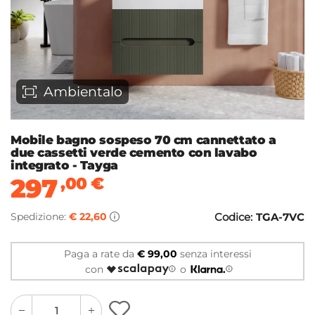
Ambientalo
Mobile bagno sospeso 70 cm cannettato a
due cassetti verde cemento con lavabo
integrato - Tayga
297
,00
€
Spedizione:
€ 22,60
Codice:
TGA-7VC
Paga a rate da
€ 99,00
senza interessi
con
o
quantity
quantity