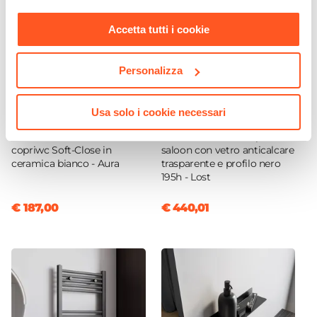
Finitura Lavabo
nostra
Cookie Policy
.
Opaca
Accetta tutti i cookie
Dimensione Lavabo
70 x 46 cm
Personalizza
Dimensioni Vasca
65,4 x 34 cm
Usa solo i cookie necessari
CODICE:
ARA-SWDS
CODICE:
LST912-NT
Profondità Vasca
Sanitari filomuro con
Box doccia 90x120 apertura
8 cm
copriwc Soft-Close in
saloon con vetro anticalcare
Posizione Lavabo
ceramica bianco - Aura
trasparente e profilo nero
195h - Lost
Centro
Foro Troppopieno
€ 187,00
€ 440,01
Sì
Predisposizione Fori
Predisposizione monoforo
Rubinetteria
Non inclusa
Kit Scarico