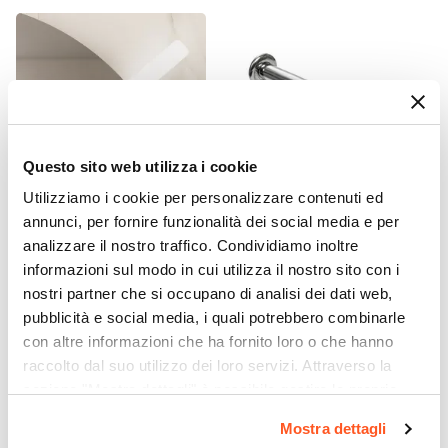
Incluso
Colore
Verde cemento
Caratteristiche
Struttura posteriore aperta
|
Lavorazione
cannettata
|
Estrazione totale cassetti
|
Questo sito web utilizza i cookie
Cassetto sagomato per sifone
Utilizziamo i cookie per personalizzare contenuti ed
Caratteristiche Lavabo
annunci, per fornire funzionalità dei social media e per
CODICE:
FLT-3B
CODICE:
SIFBC
Lavabo
analizzare il nostro traffico. Condividiamo inoltre
Lampada applique LED 30
Sifone per scarico bidet con
informazioni sul modo in cui utilizza il nostro sito con i
Incluso
cm in alluminio bianco -
attacco standard cromo
nostri partner che si occupano di analisi dei dati web,
Flot
Tipologia Lavabo
pubblicità e social media, i quali potrebbero combinarle
Integrato Alto
€ 34,00
€ 19,00
con altre informazioni che ha fornito loro o che hanno
Materiale Lavabo
raccolto dal suo utilizzo dei loro servizi. Attraverso la
Resina
sezione "Mostra dettagli" è possibile gestire le proprie
Colore Lavabo
opzioni e modificare le preferenze espresse in qualsiasi
Mostra dettagli
Bianco
momento. Per maggiori informazioni si invita a leggere la