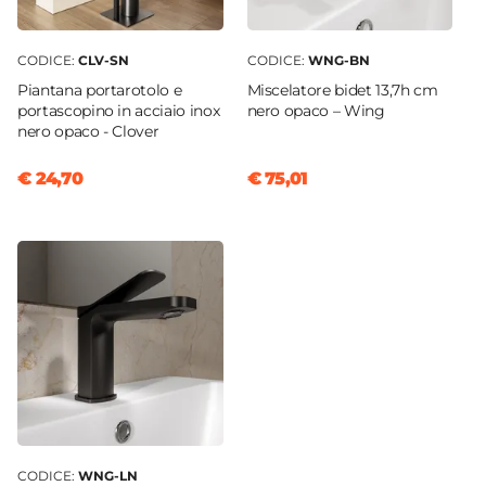
CODICE:
CLV-SN
CODICE:
WNG-BN
Piantana portarotolo e
Miscelatore bidet 13,7h cm
portascopino in acciaio inox
nero opaco – Wing
nero opaco - Clover
€ 24,70
€ 75,01
CODICE:
WNG-LN