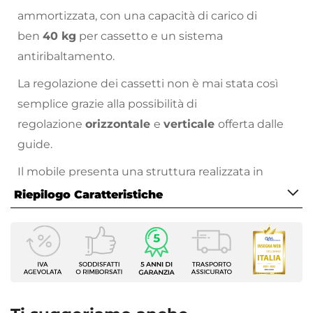
ammortizzata, con una capacità di carico di
ben
40 kg
per cassetto e un sistema
antiribaltamento.
La regolazione dei cassetti non è mai stata così
semplice grazie alla possibilità di
regolazione
orizzontale
e
verticale
offerta dalle
guide.
Il mobile presenta una struttura realizzata in
legno nobilitato e il pannello frontale in legno
Riepilogo Caratteristiche
MDF. Questa combinazione assicura un equilibrio
Caratteristiche Mobile
perfetto tra robustezza, estetica e funzionalità,
Larghezza
rendendo il mobile un complemento d'arredo
69,5 cm
versatile e raffinato.
Profondità
L'interno del cassetto è rifinito con una
45 cm