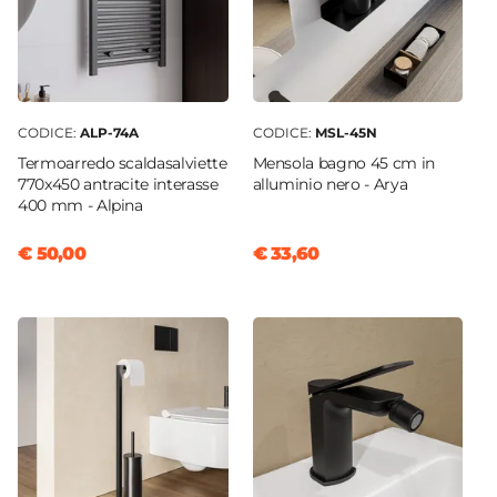
Non incluso
Caratteristiche Specchio
Specchio
Non incluso
CODICE:
ALP-74A
CODICE:
MSL-45N
Applique
Termoarredo scaldasalviette
Mensola bagno 45 cm in
Non inclusa
770x450 antracite interasse
alluminio nero - Arya
400 mm - Alpina
€ 50,00
€ 33,60