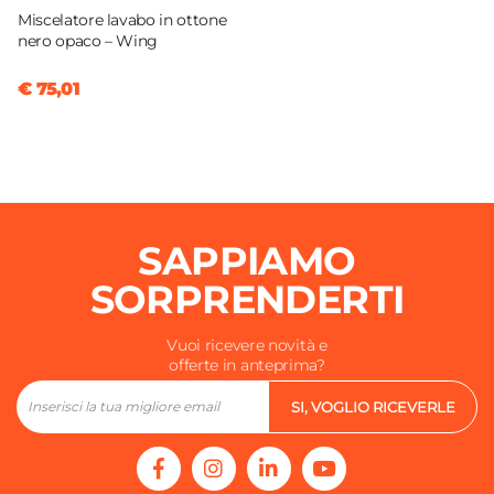
Miscelatore lavabo in ottone
nero opaco – Wing
€ 75,01
SAPPIAMO
SORPRENDERTI
Vuoi ricevere novità e
offerte in anteprima?
SI, VOGLIO RICEVERLE