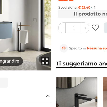
Spedizione:
€ 21,40
Il prodotto 
quantity
quantity
plus
minus
button
button
Spedito in
Nessuna sp
⚲
ingrandire
Clicca 
Ti suggeriamo a