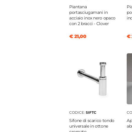
Piantana
Pi
portasciugamani in
po
o
acciaio inox nero opaco
in
con 2 bracci - Clover
2 cm
€ 21,00
€ 
0 cm
o
clusa
cluso
o
CODICE:
SIFTC
CO
ido
Sifone di scarico tondo
Ap
5 cm
universale in ottone
ab
cromato
ibile