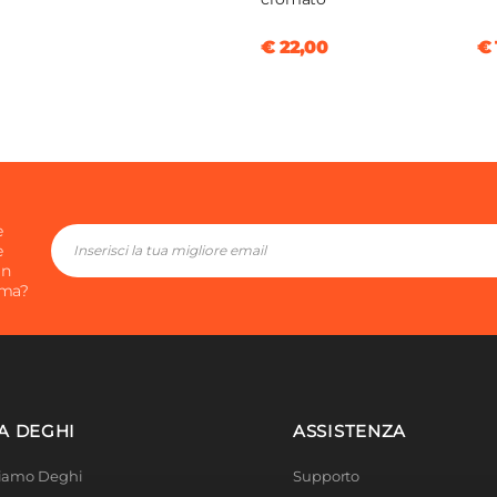
clusa
€ 22,00
€ 
e
e
in
ima?
A DEGHI
ASSISTENZA
Siamo Deghi
Supporto