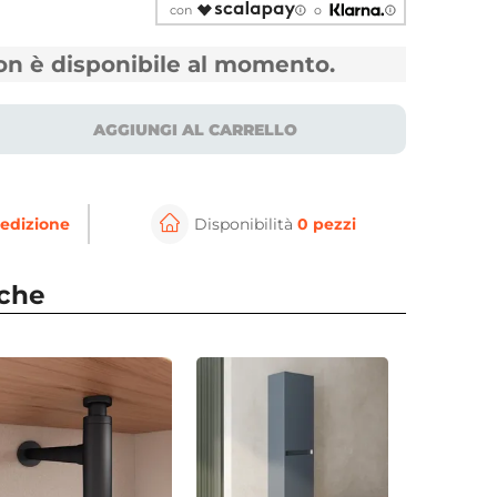
con
o
non è disponibile al momento.
AGGIUNGI AL CARRELLO
edizione
Disponibilità
0 pezzi
⚲
per ingrandire
Cli
nche