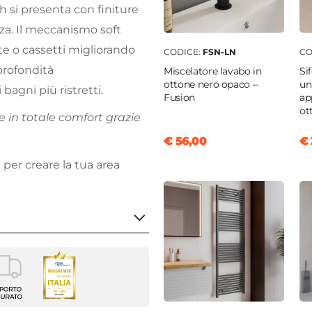
h si presenta con finiture
za. Il meccanismo soft
nte o cassetti migliorando
CODICE:
FSN-LN
CO
 profondità
Miscelatore lavabo in
Si
ottone nero opaco –
un
bagni più ristretti.
Fusion
ap
ot
e in totale comfort grazie
€ 56,00
€ 
 per creare la tua area