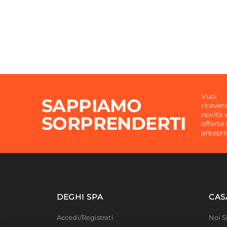
Applique
Non in
Vuoi
SAPPIAMO
ricever
novità 
SORPRENDERTI
offerte 
antepr
DEGHI SPA
CAS
Accedi/Registrati
Noi 