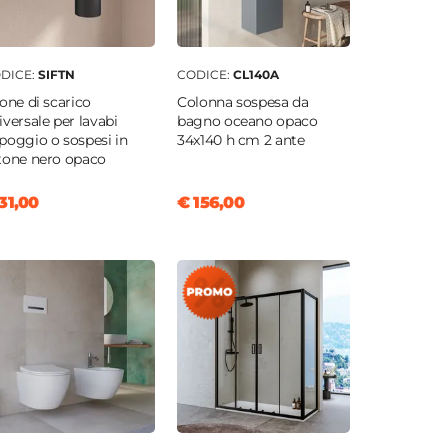
DICE:
SIFTN
CODICE:
CL140A
fone di scarico
Colonna sospesa da
iversale per lavabi
bagno oceano opaco
poggio o sospesi in
34x140 h cm 2 ante
tone nero opaco
31,00
€ 156,00