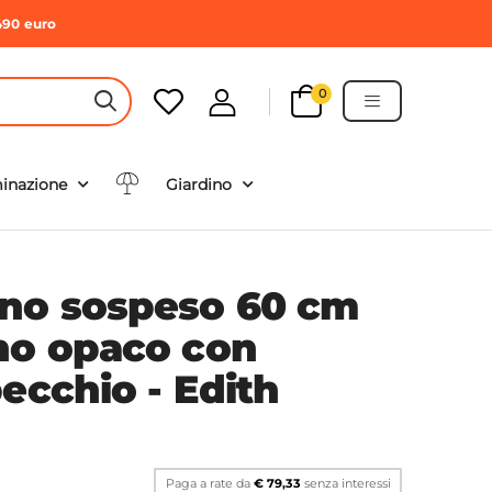
490 euro
0
HEADER SEARCH BUTTON
minazione
Giardino
no sospeso 60 cm
no opaco con
ecchio - Edith
Paga a rate da
€ 79,33
senza interessi