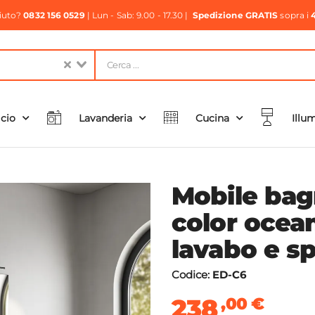
aiuto?
0832 156 0529
| Lun - Sab: 9.00 - 17.30 |
Spedizione GRATIS
sopra i
icio
Lavanderia
Cucina
Illu
Mobile bag
color ocea
lavabo e sp
Codice:
ED-C6
238
,00
€