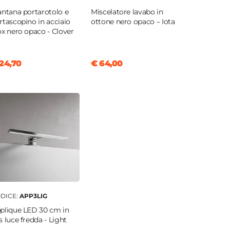
antana portarotolo e
Miscelatore lavabo in
rtascopino in acciaio
ottone nero opaco – Iota
ox nero opaco - Clover
24,70
€ 64,00
DICE:
APP3LIG
plique LED 30 cm in
s luce fredda - Light