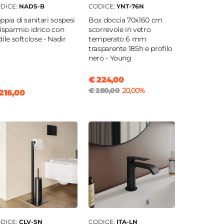
DICE:
NADS-B
CODICE:
YNT-76N
ppia di sanitari sospesi
Box doccia 70x160 cm
risparmio idrico con
scorrevole in vetro
dile softclose - Nadir
temperato 6 mm
trasparente 185h e profilo
nero - Young
€ 224,00
€ 280,00
20,00%
216,00
DICE:
CLV-SN
CODICE:
ITA-LN