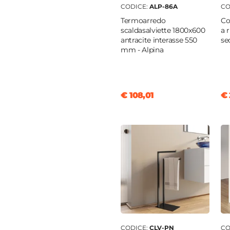
CODICE:
ALP-86A
CO
Termoarredo
Co
scaldasalviette 1800x600
a 
ti
antracite interasse 550
se
mm - Alpina
 MDF
€ 108,01
€ 
lose
o
eano
ura posteriore aperta
|
to sagomato per sifone
o
ato
CODICE:
CLV-PN
CO