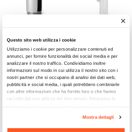
Colore
Rovere Craft
Caratteristiche
Maniglia portasciugamani
CODICE:
CLICU
CODICE:
SIFTC
Effetto
Questo sito web utilizza i cookie
Piletta click-clack universale
Sifone di scarico tondo
Effetto legno
8,5h cm in ottone cromo
universale in ottone
Utilizziamo i cookie per personalizzare contenuti ed
Caratteristiche Lavabo
cromato
annunci, per fornire funzionalità dei social media e per
Lavabo
analizzare il nostro traffico. Condividiamo inoltre
€ 21,00
€ 22,00
Incluso
informazioni sul modo in cui utilizza il nostro sito con i
Tipologia Lavabo
nostri partner che si occupano di analisi dei dati web,
Integrato
pubblicità e social media, i quali potrebbero combinarle
Materiale Lavabo
con altre informazioni che ha fornito loro o che hanno
Ceramica
raccolto dal suo utilizzo dei loro servizi. Attraverso la
Colore Lavabo
sezione "Mostra dettagli" è possibile gestire le proprie
opzioni e modificare le preferenze espresse in qualsiasi
Bianco
Mostra dettagli
momento. Per maggiori informazioni si invita a leggere la
Finitura Lavabo
nostra
Cookie Policy
.
Lucida