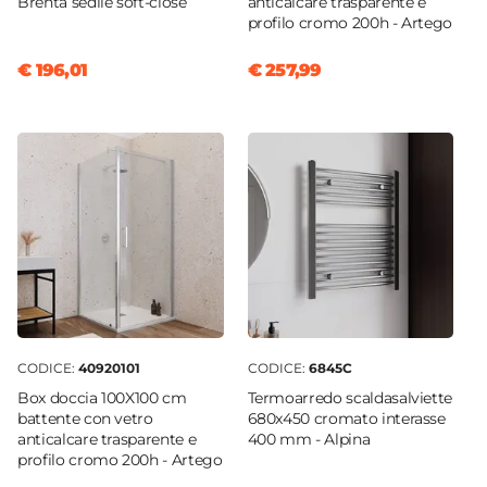
Brenta sedile soft-close
anticalcare trasparente e
profilo cromo 200h - Artego
€ 196,01
€ 257,99
CODICE:
40920101
CODICE:
6845C
Box doccia 100X100 cm
Termoarredo scaldasalviette
battente con vetro
680x450 cromato interasse
anticalcare trasparente e
400 mm - Alpina
profilo cromo 200h - Artego