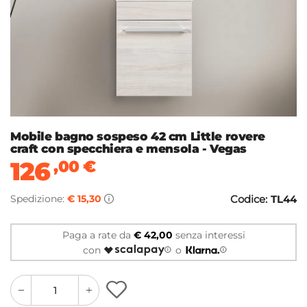
Mobile bagno sospeso 42 cm Little rovere
craft con specchiera e mensola - Vegas
126
,00
€
Spedizione:
€ 15,30
Codice:
TL44
Paga a rate da
€ 42,00
senza interessi
con
o
quantity
quantity
plus
minus
button
button