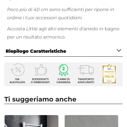
Poco più di 40 cm sono sufficienti per riporre in
ordine i tuoi accessori quotidiani.
Accosta
Little
agli altri elementi d’arredo in bagno
per un risultato armonico.
Riepilogo Caratteristiche
Caratteristiche Mobile
Larghezza
42 cm
Profondità
22,5 cm
Ti suggeriamo anche
Altezza
55,6 cm
Serie
Vegas