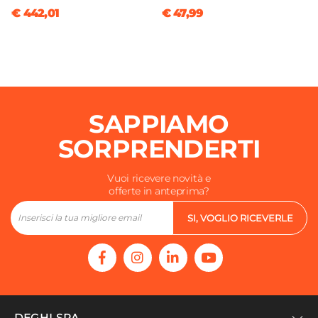
€ 442,01
€ 47,99
SAPPIAMO
SORPRENDERTI
Vuoi ricevere novità e
offerte in anteprima?
SI, VOGLIO RICEVERLE
DEGHI SPA