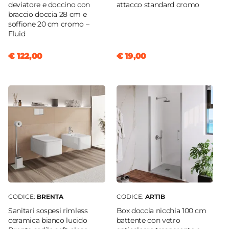
Incluso
deviatore e doccino con
attacco standard cromo
Tipologia Specchio
braccio doccia 28 cm e
soffione 20 cm cromo –
Filolucido
Fluid
Dimensione Specchio
47 x 36,5 cm
€ 122,00
€ 19,00
Orientamento
Verticale
Caratteristiche Specchio
Con mensola
Applique
Non inclusa
CODICE:
BRENTA
CODICE:
ART1B
Sanitari sospesi rimless
Box doccia nicchia 100 cm
ceramica bianco lucido
battente con vetro