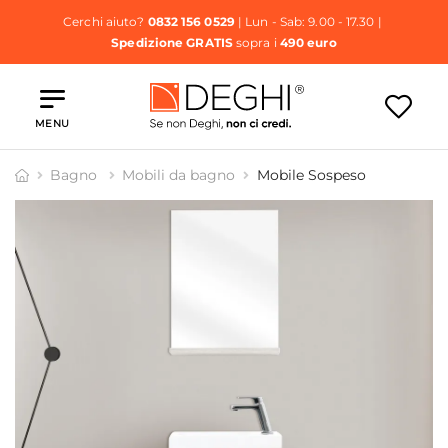
Cerchi aiuto?
0832 156 0529
| Lun - Sab: 9.00 - 17.30 |
Spedizione GRATIS
sopra i
490 euro
MENU
Bagno
Mobili da bagno
Mobile Sospeso