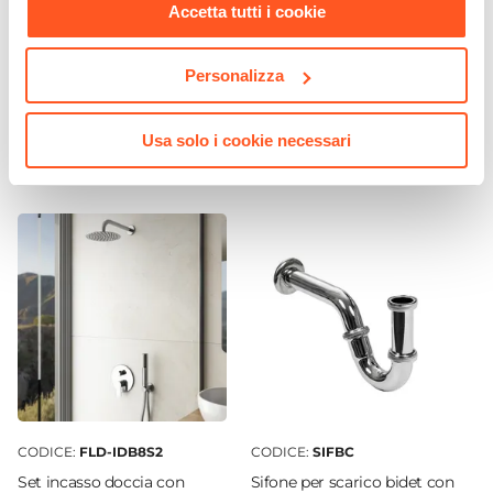
Accetta tutti i cookie
Dimensioni Vasca
27 x 17 cm
CODICE:
FLD-BD
CODICE:
FLD-LV
Personalizza
Profondità Vasca
Miscelatore bidet 12h cm
Miscelatore lavabo in ottone
cromo – Fluid
cromo – Fluid
10,5 cm
Posizione Lavabo
Usa solo i cookie necessari
€ 42,00
€ 40,00
Centro
Foro Troppopieno
Sì
Predisposizione Fori
Forato
Rubinetteria
Non inclusa
Kit Scarico
Non incluso
Caratteristiche Specchio
CODICE:
FLD-IDB8S2
CODICE:
SIFBC
Specchio
Set incasso doccia con
Sifone per scarico bidet con