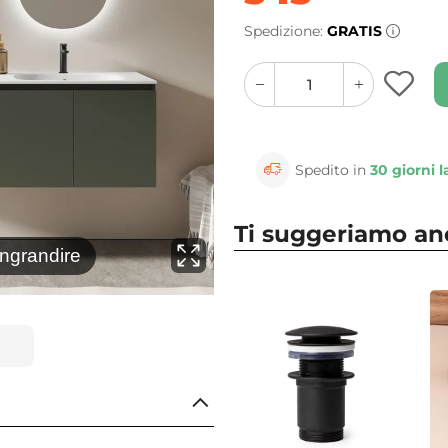
Spedizione:
GRATIS
quantity
quantity
plus
minus
button
button
Spedito in
30 giorni l
Ti suggeriamo a
⚲
Ambientalo
ingrandire
Clicca 