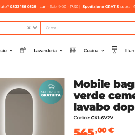
aiuto?
0832 156 0529
| Lun - Sab: 9.00 - 17.30 |
Spedizione GRATIS
sopra i
icio
Lavanderia
Cucina
Illu
Mobile bag
verde ceme
lavabo dop
Codice:
CKI-6V2V
545
,00
€