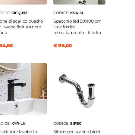
DICE:
SIFQ-N2
CODICE:
KSA-51
fone di scarico quadro
Specchio led 50x100 cm
r lavabo finitura nero
luce fredda
aco
retroilluminato - Kioska
34,86
€ 96,00
DICE:
KYR-LN
CODICE:
SIFBC
scelatore lavabo in
Sifone per scarico bidet