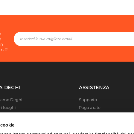
e
e
in
ima?
A DEGHI
ASSISTENZA
Siamo Deghi
Supporto
ri luoghi
Paga a rate
 4 Planet
Località disagiate
 La produzione
Agevolazioni fiscali
 cookie
er di successo
Termini e condizioni