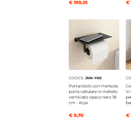
€ 199,01
€ 
 30,4 cm
o
clusa
cluso
cluso
clusa
CODICE:
JNN-YNE
CO
Portarotolo con mensola
Ces
porta cellulare in metallo
in
verniciato opaco nero 18
pe
cm - Arya
ba
€ 9,70
€ 