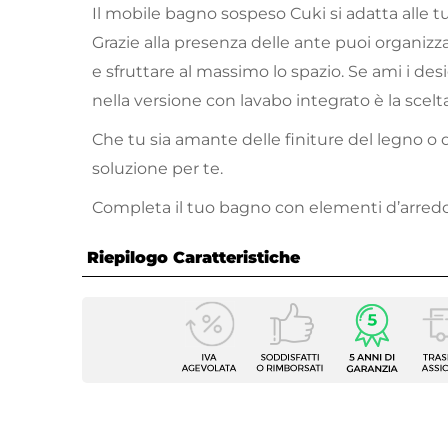
Il mobile bagno sospeso Cuki si adatta alle tu
Grazie alla presenza delle ante puoi organizz
e sfruttare al massimo lo spazio. Se ami i desig
nella versione con lavabo integrato è la scelt
Che tu sia amante delle finiture del legno o d
soluzione per te.
Completa il tuo bagno con elementi d’arredo 
Riepilogo Caratteristiche
Caratteristiche Mobile
Larghezza
160 c
Profondità
45,8 c
Altezza
50 cm
Serie
Cuki