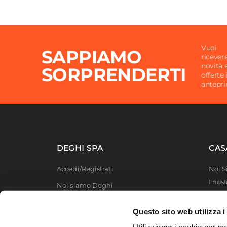
Vuoi
SAPPIAMO
ricever
novità 
SORPRENDERTI
offerte 
antepr
DEGHI SPA
CAS
Accedi/Registrati
Noi 
I nost
Noi siamo Deghi
Deghi
Politica dei prezzi
MFT -
Questo sito web utilizza i
Lavora con noi
Partn