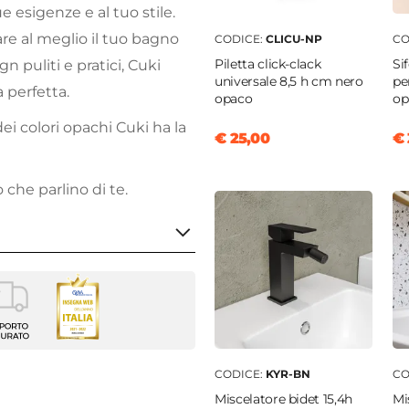
e esigenze e al tuo stile.
are al meglio il tuo bagno
CODICE:
CLICU-NP
CO
Piletta click-clack
Si
n puliti e pratici, Cuki
universale 8,5 h cm nero
pe
a perfetta.
opaco
op
ei colori opachi Cuki ha la
€ 25,00
€ 
che parlino di te.
m
m
CODICE:
KYR-BN
CO
Miscelatore bidet 15,4h
Mi