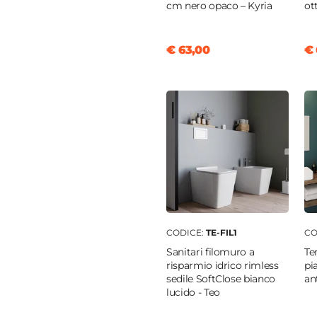
cm nero opaco – Kyria
ot
nobilitato
€ 63,00
€ 
lose
o
 cemento
ura posteriore aperta
o
ato
CODICE:
TE-FIL1
CO
almarmo
Sanitari filomuro a
Te
risparmio idrico rimless
pi
o
sedile SoftClose bianco
an
lucido - Teo
46 cm