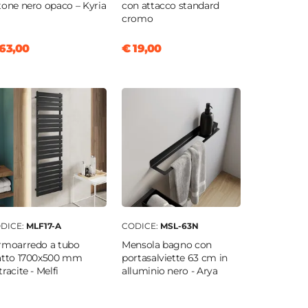
tone nero opaco – Kyria
con attacco standard
cromo
63,00
€ 19,00
DICE:
MLF17-A
CODICE:
MSL-63N
rmoarredo a tubo
Mensola bagno con
atto 1700x500 mm
portasalviette 63 cm in
tracite - Melfi
alluminio nero - Arya