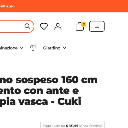
490 euro
0
HEADER SEARCH BUTTON
minazione
Giardino
no sospeso 160 cm
nto con ante e
pia vasca - Cuki
Paga a rate da
€ 181,66
senza interessi