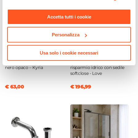
momento. Per maggiori informazioni si invita a leggere la
Caratteristiche Specchio
nostra
Cookie Policy
.
Specchio
Accetta tutti i cookie
Incluso
Tipologia Specchio
Personalizza
Filolucido
Dimensione Specchio
Usa solo i cookie necessari
CODICE:
KYR-BN
CODICE:
LOVFILO
70 x 110 cm
Miscelatore bidet 15,4h cm
Coppia di sanitari filomuro a
Orientamento
nero opaco – Kyria
risparmio idrico con sedile
Reversibile
softclose - Love
Applique
€ 63,00
€ 196,99
Non inclusa