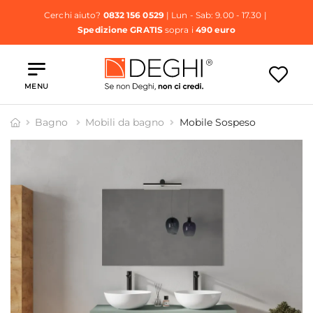
Cerchi aiuto?
0832 156 0529
| Lun - Sab: 9.00 - 17.30 |
Spedizione GRATIS
sopra i
490 euro
MENU
Bagno
Mobili da bagno
Mobile Sospeso