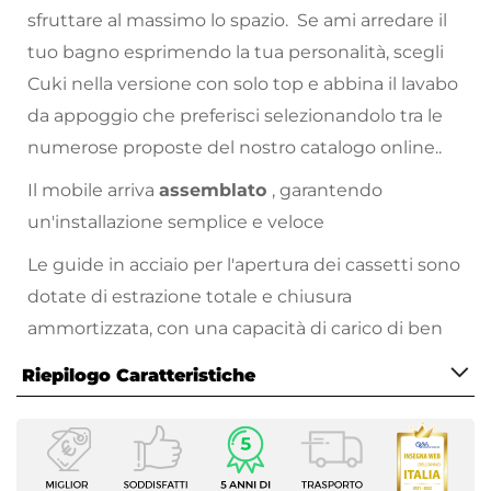
sfruttare al massimo lo spazio. Se ami arredare il
tuo bagno esprimendo la tua personalità, scegli
Cuki nella versione con solo top e abbina il lavabo
da appoggio che preferisci selezionandolo tra le
numerose proposte del nostro catalogo online..
Il mobile arriva
assemblato
, garantendo
un'installazione semplice e veloce
Le guide in acciaio per l'apertura dei cassetti sono
dotate di estrazione totale e chiusura
ammortizzata, con una capacità di carico di ben
40 kg per cassetto e un sistema
Riepilogo Caratteristiche
antiribaltamento.
Caratteristiche Mobile
Che tu sia amante delle finiture del legno o dei
Larghezza
colori opachi Cuki ha la soluzione per te.
120 cm