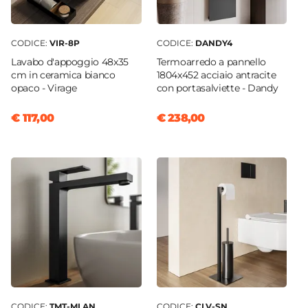
CODICE:
VIR-8P
CODICE:
DANDY4
Lavabo d'appoggio 48x35
Termoarredo a pannello
cm in ceramica bianco
1804x452 acciaio antracite
opaco - Virage
con portasalviette - Dandy
€ 117,00
€ 238,00
CODICE:
TMT-MLAN
CODICE:
CLV-SN