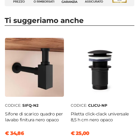
Completa il tuo bagno con elementi d’arredo che
Profondità
parlino di te.
46 cm
Ti suggeriamo anche
Altezza
52 cm
Serie
Cuki
Struttura
Cassetti
Materiale Mobile
Legno nobilitato
Frontale
Dritto
CODICE:
SIFQ-N2
CODICE:
CLICU-NP
Sistema Di Apertura
Sifone di scarico quadro per
Piletta click-clack universale
Gola
lavabo finitura nero opaco
8,5 h cm nero opaco
Chiusura
€ 34,86
€ 25,00
Soft Close