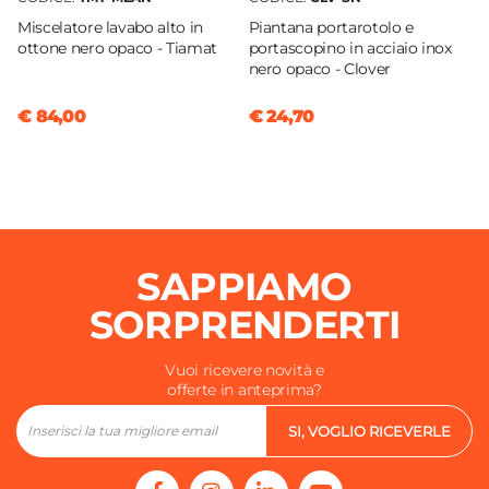
Miscelatore lavabo alto in
Piantana portarotolo e
ottone nero opaco - Tiamat
portascopino in acciaio inox
nero opaco - Clover
€ 84,00
€ 24,70
SAPPIAMO
SORPRENDERTI
Vuoi ricevere novità e
offerte in anteprima?
SI, VOGLIO RICEVERLE