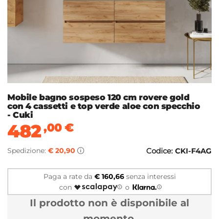
Mobile bagno sospeso 120 cm rovere gold
con 4 cassetti e top verde aloe con specchio
- Cuki
482
,00
€
Spedizione:
€ 20,90
Codice:
CKI-F4AG
Paga a rate da
€ 160,66
senza interessi
con
o
Il prodotto non è disponibile al
momento.