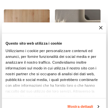
Assemblato
Sì
Kit Fissaggio A Muro
Incluso
Colore
Rovere gold
|
Verde aloe
Caratteristiche
Questo sito web utilizza i cookie
Estrazione totale cassetti
Utilizziamo i cookie per personalizzare contenuti ed
Caratteristiche Lavabo
annunci, per fornire funzionalità dei social media e per
Lavabo
CODICE:
AV-6NP
CODICE:
KYR-LAN
analizzare il nostro traffico. Condividiamo inoltre
Non incluso
informazioni sul modo in cui utilizza il nostro sito con i
Lampada applique 65 cm in
Miscelatore lavabo alto nero
metallo nero opaco - Float
opaco – Kyria
Tipologia Lavabo
nostri partner che si occupano di analisi dei dati web,
pubblicità e social media, i quali potrebbero combinarle
Appoggio
€ 65,00
€ 98,00
con altre informazioni che ha fornito loro o che hanno
Rubinetteria
raccolto dal suo utilizzo dei loro servizi. Attraverso la
Non inclusa
sezione "Mostra dettagli" è possibile gestire le proprie
Kit Scarico
opzioni e modificare le preferenze espresse in qualsiasi
Non incluso
Mostra dettagli