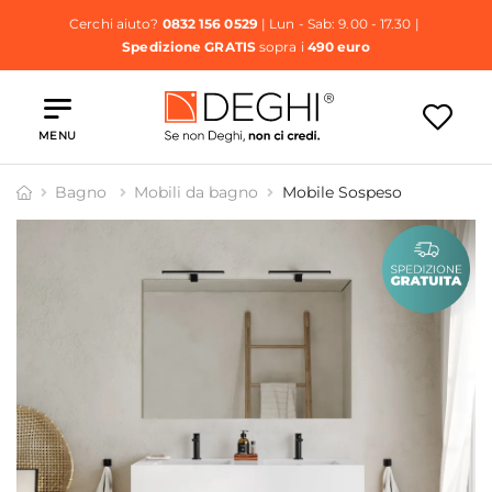
Cerchi aiuto?
0832 156 0529
| Lun - Sab: 9.00 - 17.30 |
Spedizione GRATIS
sopra i
490 euro
MENU
Bagno
Mobili da bagno
Mobile Sospeso