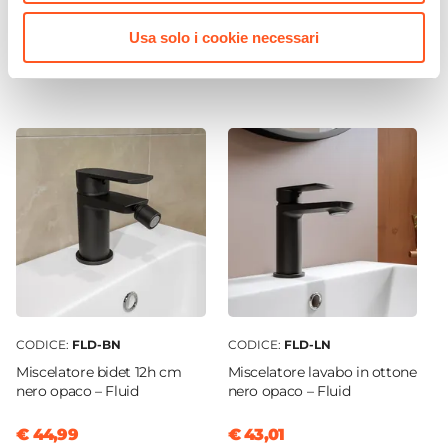
ceramica lucida con sedile
1200x450 bianco curvo
Dimensioni Vasca
soft close - Easy
interasse 400 mm - Alpina
Usa solo i cookie necessari
60 x 29,1 cm
Profondità Vasca
€ 147,00
€ 51,00
15 cm
Posizione Lavabo
Doppio
Foro Troppopieno
No
Predisposizione Fori
Predisposizione monoforo
Rubinetteria
Non inclusa
Kit Scarico
CODICE:
FLD-BN
CODICE:
FLD-LN
Non incluso
Miscelatore bidet 12h cm
Miscelatore lavabo in ottone
nero opaco – Fluid
nero opaco – Fluid
Caratteristiche Specchio
Specchio
€ 44,99
€ 43,01
Incluso