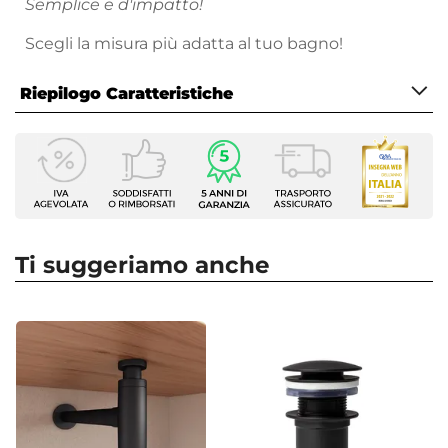
Semplice e d'impatto!
Scegli la misura più adatta al tuo bagno!
Riepilogo Caratteristiche
Caratteristiche Mobile
Larghezza
120 cm
Profondità
45,2 cm
Ti suggeriamo anche
Altezza
54 cm
Serie
Jamal
Struttura
Cassetti
Materiale Mobile