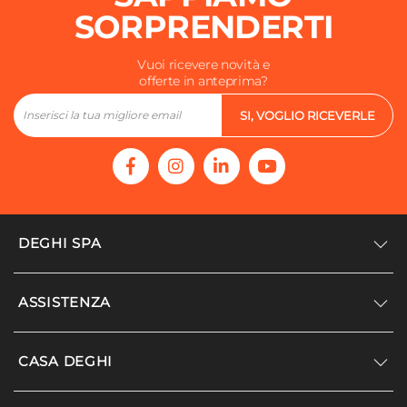
SORPRENDERTI
Vuoi ricevere novità e
offerte in anteprima?
SI, VOGLIO RICEVERLE
DEGHI SPA
Accedi/Registrati
ASSISTENZA
Noi siamo Deghi
Politica dei prezzi
Supporto
CASA DEGHI
Lavora con noi
Paga a rate
Diventa fornitore
Località disagiate