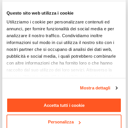
Rovere Africa
Caratteristiche
Questo sito web utilizza i cookie
CODICE:
AV-3NP
CODICE:
NBM-14C
Struttura posteriore aperta
|
Cassetto sagomato
Lampada applique 30 cm in
Colonna bagno sospesa 140
Utilizziamo i cookie per personalizzare contenuti ed
per sifone
metallo nero opaco - Float
h x 24 cm rovere africa
annunci, per fornire funzionalità dei social media e per
Caratteristiche Lavabo
analizzare il nostro traffico. Condividiamo inoltre
€ 53,00
€ 196,01
Lavabo
informazioni sul modo in cui utilizza il nostro sito con i
Incluso
nostri partner che si occupano di analisi dei dati web,
Tipologia Lavabo
pubblicità e social media, i quali potrebbero combinarle
Integrato Alto
con altre informazioni che ha fornito loro o che hanno
raccolto dal suo utilizzo dei loro servizi. Attraverso la
Materiale Lavabo
sezione "Mostra dettagli" è possibile gestire le proprie
Resina
opzioni e modificare le preferenze espresse in qualsiasi
Colore Lavabo
Mostra dettagli
momento. Per maggiori informazioni si invita a leggere la
Bianco
nostra
Cookie Policy
.
Finitura Lavabo
Accetta tutti i cookie
Opaca
Dimensione Lavabo
CODICE:
SMART/DEG
CODICE:
1245BC
Personalizza
120 x 46 cm
Sanitari sospesi wc e bidet
Termoarredo scaldasalviette