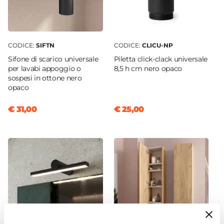
Legno MDF
Frontale
Dritto
CODICE:
SIFTN
CODICE:
CLICU-NP
Sistema Di Apertura
Sifone di scarico universale
Piletta click-clack universale
Scorrevole
|
Maniglia
per lavabi appoggio o
8,5 h cm nero opaco
Chiusura
sospesi in ottone nero
opaco
Soft Close
Colore Maniglie E Pomelli
€ 31,00
€ 25,00
Nero
Materiale Maniglie E Pomelli
Alluminio
Assemblato
Sì
Kit Fissaggio A Muro
Incluso
Colore