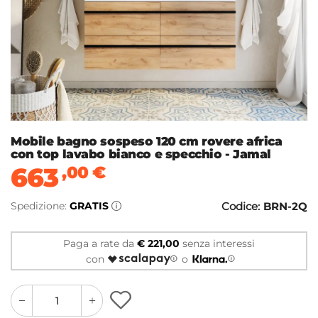
Mobile bagno sospeso 120 cm rovere africa
con top lavabo bianco e specchio - Jamal
663
,00
€
Spedizione:
GRATIS
Codice:
BRN-2Q
Paga a rate da
€ 221,00
senza interessi
con
o
quantity
quantity
plus
minus
button
button