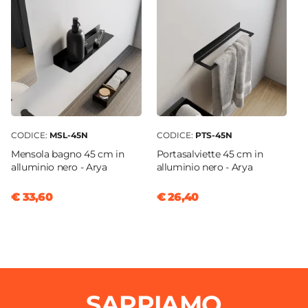
CODICE:
MSL-45N
CODICE:
PTS-45N
Mensola bagno 45 cm in
Portasalviette 45 cm in
alluminio nero - Arya
alluminio nero - Arya
€ 33,60
€ 26,40
SAPPIAMO