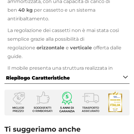
ammortizzata, con una capacità di carico di
ben
40 kg
per cassetto e un sistema
antiribaltamento.
La regolazione dei cassetti non è mai stata così
semplice grazie alla possibilità di
regolazione
orizzontale
e
verticale
offerta dalle
guide.
Il mobile presenta una struttura realizzata in
legno nobilitato e il pannello frontale in legno
Riepilogo Caratteristiche
MDF. Questa combinazione assicura un equilibrio
Caratteristiche Mobile
perfetto tra robustezza, estetica e funzionalità,
Larghezza
rendendo il mobile un complemento d'arredo
120 cm
versatile e raffinato.
Profondità
L'interno del cassetto è rifinito con una
46 cm
Ti suggeriamo anche
tonalità
monocromatica
antracite, la stessa
Altezza