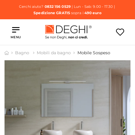
Cerchi aiuto?
0832 156 0529
| Lun - Sab: 9.00 - 17.30 |
Spedizione GRATIS
sopra i
490 euro
MENU
Bagno
Mobili da bagno
Mobile Sospeso