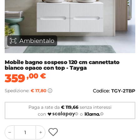
Ambientalo
Mobile bagno sospeso 120 cm cannettato
bianco opaco con top - Tayga
359
,00
€
Spedizione:
€ 17,80
Codice:
TGY-2TBP
Paga a rate da
€ 119,66
senza interessi
con
o
quantity
quantity
plus
minus
button
button