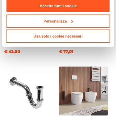
Non incluso
Accetta tutti i cookie
Caratteristiche Specchio
Specchio
Personalizza
Non incluso
CODICE:
FLD-BD
CODICE:
FLD-LAN
Applique
Miscelatore bidet 12h cm
Miscelatore lavabo alto
Usa solo i cookie necessari
Non inclusa
cromo – Fluid
cromo – Fluid
€ 42,00
€ 77,01