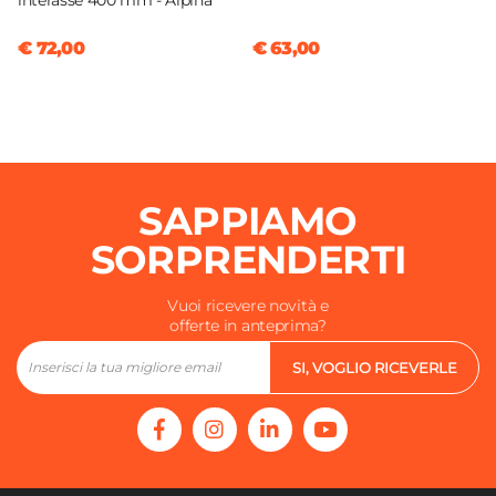
interasse 400 mm - Alpina
€ 72,00
€ 63,00
SAPPIAMO
SORPRENDERTI
Vuoi ricevere novità e
offerte in anteprima?
SI, VOGLIO RICEVERLE