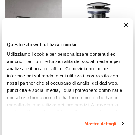
Sì
Kit Fissaggio A Muro
Incluso
Colore
Bianco
Caratteristiche
Questo sito web utilizza i cookie
Struttura posteriore aperta
|
Lavorazione
Utilizziamo i cookie per personalizzare contenuti ed
CODICE:
APP3LIG
CODICE:
CLICU
cannettata
|
Estrazione totale cassetti
|
annunci, per fornire funzionalità dei social media e per
Applique LED 30 cm in abs
Piletta click-clack universale
analizzare il nostro traffico. Condividiamo inoltre
Cassetto sagomato per sifone
luce fredda - Light
8,5h cm in ottone cromo
informazioni sul modo in cui utilizza il nostro sito con i
Caratteristiche Lavabo
nostri partner che si occupano di analisi dei dati web,
Lavabo
€ 14,99
€ 21,00
pubblicità e social media, i quali potrebbero combinarle
Non incluso
con altre informazioni che ha fornito loro o che hanno
Tipologia Lavabo
raccolto dal suo utilizzo dei loro servizi. Attraverso la
Appoggio
sezione "Mostra dettagli" è possibile gestire le proprie
Rubinetteria
opzioni e modificare le preferenze espresse in qualsiasi
Mostra dettagli
Non inclusa
momento. Per maggiori informazioni si invita a leggere la
Kit Scarico
nostra
Cookie Policy
.