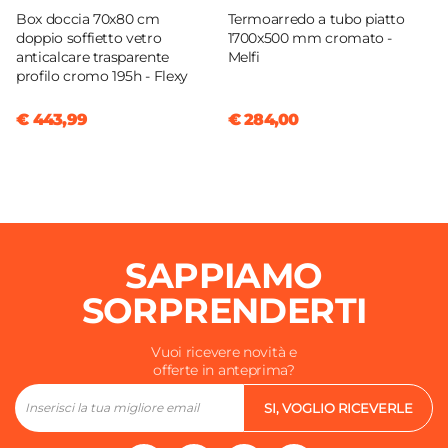
Box doccia 70x80 cm
Termoarredo a tubo piatto
doppio soffietto vetro
1700x500 mm cromato -
anticalcare trasparente
Melfi
profilo cromo 195h - Flexy
€ 443,99
€ 284,00
SAPPIAMO
SORPRENDERTI
Vuoi ricevere novità e
offerte in anteprima?
SI, VOGLIO RICEVERLE