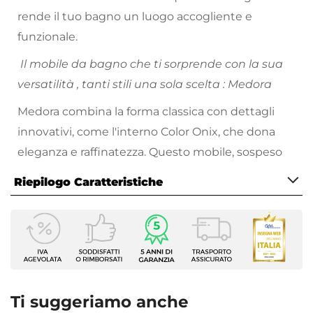
rende il tuo bagno un luogo accogliente e
funzionale.
Il mobile da bagno che ti sorprende con la sua
versatilità , tanti stili una sola scelta : Medora
Medora combina la forma classica con dettagli
innovativi, come l'interno Color Onix, che dona
eleganza e raffinatezza. Questo mobile, sospeso
per dare un senso di leggerezza e spaziosità, ha
Riepilogo Caratteristiche
delle chiusure soft close e uno specchio, che
accresce la luminosità e la profondità del bagno.
Caratteristiche Mobile
Larghezza
99,7 cm
Profondità
46 cm
Ti suggeriamo anche
Altezza