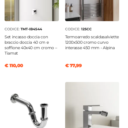
Caratteristiche Specchio
Specchio
Incluso
Tipologia Specchio
CODICE:
TMT-IB4S44
CODICE:
125CC
Filolucido
Set incasso doccia con
Termoarredo scaldasalviette
Dimensione Specchio
braccio doccia 40 cm e
1200x500 cromo curvo
70 x 100 cm
soffione 40x40 cm cromo –
interasse 450 mm - Alpina
Tiamat
Orientamento
Reversibile
€ 110,00
€ 77,99