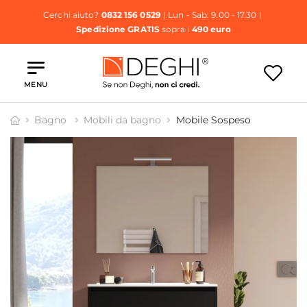
Cerchi aiuto?
0832 156 0529
| Lun - Sab: 9.00 - 17.30 |
Spedizione GRATIS
sopra i
490 euro
MENU
Bagno
Mobili da bagno
Mobile Sospeso