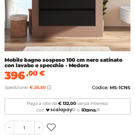
Mobile bagno sospeso 100 cm nero satinato
con lavabo e specchio - Medora
396
,00
€
Spedizione:
€ 26,50
Codice:
MS-1CNS
Paga a rate da
€ 132,00
senza interessi
con
o
quantity
quantity
plus
minus
button
button