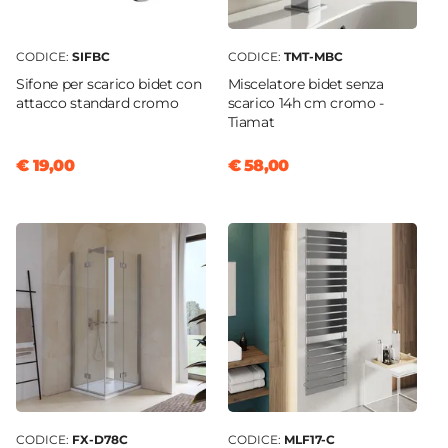
CODICE:
SIFBC
CODICE:
TMT-MBC
Sifone per scarico bidet con
Miscelatore bidet senza
attacco standard cromo
scarico 14h cm cromo -
Tiamat
€ 19,00
€ 58,00
CODICE:
FX-D78C
CODICE:
MLF17-C