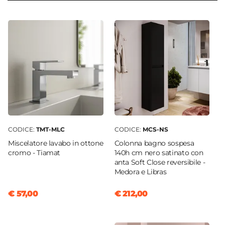
54 cm
Serie
Medora
Struttura
Cassetti
Finitura
Satinata
Materiale Mobile
Legno nobilitato
CODICE:
TMT-MLC
CODICE:
MCS-NS
Frontale
Miscelatore lavabo in ottone
Colonna bagno sospesa
Dritto
cromo - Tiamat
140h cm nero satinato con
Sistema Di Apertura
anta Soft Close reversibile -
Medora e Libras
Gola
Chiusura
€ 57,00
€ 212,00
Soft Close
Assemblato