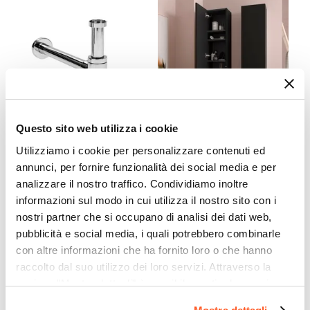
Sì
Kit Fissaggio A Muro
Incluso
Colore
Nero
Caratteristiche
Struttura posteriore aperta
|
Guide Hettich
|
Questo sito web utilizza i cookie
Cassetto sagomato per sifone
CODICE:
SIFTC
CODICE:
ANC-14N
Utilizziamo i cookie per personalizzare contenuti ed
Caratteristiche Lavabo
Sifone di scarico tondo
Colonna bagno sospesa 140
annunci, per fornire funzionalità dei social media e per
Lavabo
universale in ottone
h cm nero opaco - Anami
analizzare il nostro traffico. Condividiamo inoltre
cromato
Incluso
informazioni sul modo in cui utilizza il nostro sito con i
Tipologia Lavabo
nostri partner che si occupano di analisi dei dati web,
€ 22,00
€ 196,01
Integrato
pubblicità e social media, i quali potrebbero combinarle
Materiale Lavabo
con altre informazioni che ha fornito loro o che hanno
raccolto dal suo utilizzo dei loro servizi. Attraverso la
Ceramica
sezione "Mostra dettagli" è possibile gestire le proprie
Colore Lavabo
opzioni e modificare le preferenze espresse in qualsiasi
Bianco