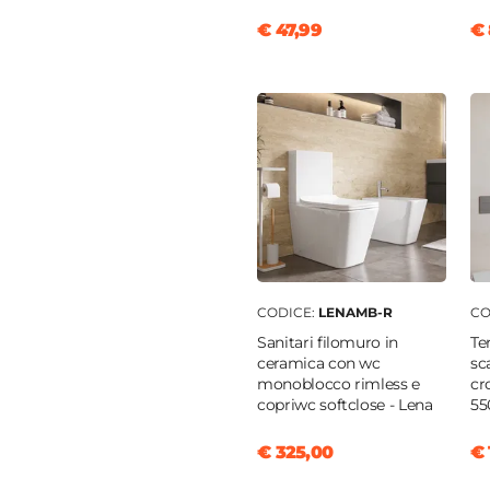
o legno
€ 47,99
€ 
o
ato
ica
o
46,5 cm
6,5 cm
CODICE:
LENAMB-R
CO
o
Sanitari filomuro in
Te
ceramica con wc
sc
monoblocco rimless e
cr
copriwc softclose - Lena
55
clusa
€ 325,00
€ 
o