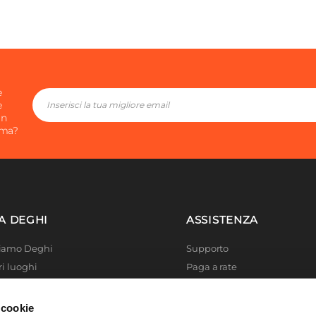
ido
00 cm
ibile
e
e
in
ima?
A DEGHI
ASSISTENZA
Siamo Deghi
Supporto
ri luoghi
Paga a rate
 4 Planet
Località disagiate
 La produzione
Agevolazioni fiscali
 cookie