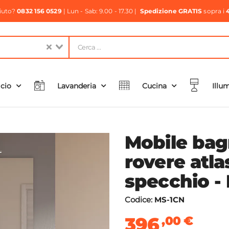
aiuto?
0832 156 0529
| Lun - Sab: 9.00 - 17.30 |
Spedizione GRATIS
sopra i
icio
Lavanderia
Cucina
Illu
Mobile bag
rovere atla
specchio -
Codice:
MS-1CN
396
,00
€