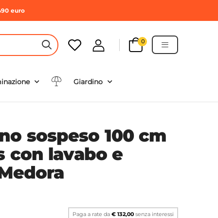
490 euro
0
HEADER SEARCH BUTTON
minazione
Giardino
no sospeso 100 cm
s con lavabo e
 Medora
Paga a rate da
€ 132,00
senza interessi