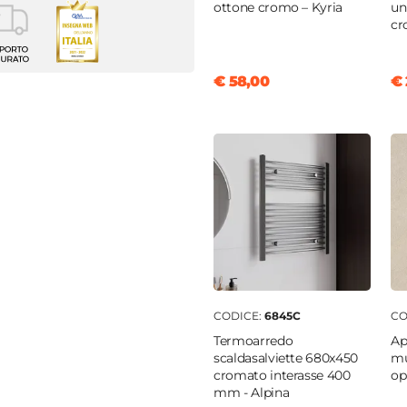
ottone cromo – Kyria
un
cr
m
€ 58,00
€ 
a
ti
nobilitato
lose
o
CODICE:
6845C
CO
chiaro
Termoarredo
Ap
ura posteriore aperta
|
scaldasalviette 680x450
mu
Hettich
|
Cassetto
cromato interasse 400
op
mm - Alpina
to per sifone