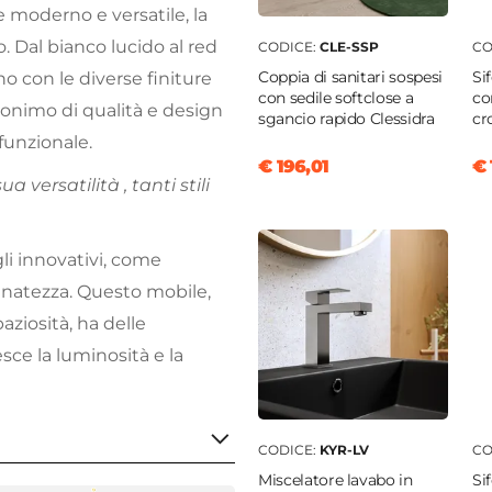
e moderno e versatile, la
. Dal bianco lucido al red
CODICE:
CLE-SSP
CO
Coppia di sanitari sospesi
Si
o con le diverse finiture
con sedile softclose a
co
inonimo di qualità e design
sgancio rapido Clessidra
c
funzionale.
€ 196,01
€ 
 versatilità , tanti stili
li innovativi, come
finatezza. Questo mobile,
ziosità, ha delle
sce la luminosità e la
CODICE:
KYR-LV
CO
Miscelatore lavabo in
Si