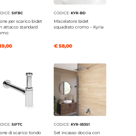
DICE:
SIFBC
CODICE:
KYR-BD
fone per scarico bidet
Miscelatore bidet
n attacco standard
squadrato cromo – Kyria
romo
19,00
€ 58,00
DICE:
SIFTC
CODICE:
KYR-IB3S1
fone di scarico tondo
Set incasso doccia con