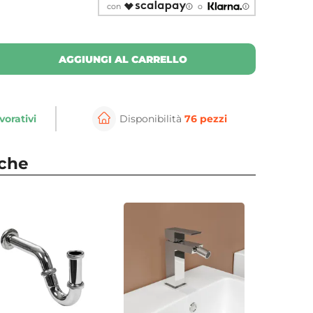
con
o
AGGIUNGI AL CARRELLO
vorativi
Disponibilità
76 pezzi
nche
⚲
per ingrandire
Cli