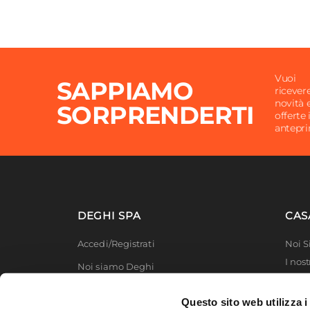
Tipologia Specchio
Filoluc
Dimensione Specchio
70 x 1
Orientamento
Revers
Vuoi
SAPPIAMO
ricever
novità 
SORPRENDERTI
offerte 
antepr
DEGHI SPA
CAS
Accedi/Registrati
Noi 
I nost
Noi siamo Deghi
Deghi
Politica dei prezzi
MFT -
Questo sito web utilizza i