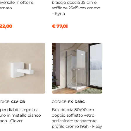
iversale in ottone
braccio doccia 35 cm e
omato
soffione 25x15 cm cromo
– Kyria
22,00
€ 77,01
DICE:
CLV-GB
CODICE:
FX-D89C
pendiabiti singolo a
Box doccia 80x90 cm
ro in metallo bianco
doppio soffietto vetro
aco - Clover
anticalcare trasparente
profilo cromo 195h - Flexy