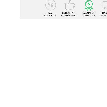
Caratteristiche Mobile
Larghezza
99,7 c
Profondità
46 cm
Altezza
54 cm
Serie
Medor
Struttura
Casset
Materiale Mobile
Legno 
Frontale
Dritto
Sistema Di Apertura
Gola
Chiusura
Soft C
Assemblato
Sì
Kit Fissaggio A Muro
Inclus
Colore
Legno 
Strutt
Caratteristiche
Guide 
sagoma