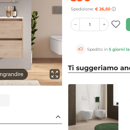
Spedizione:
€ 26,50
quantity
quantity
plus
minus
button
button
Spedito in
5 giorni la
Ti suggeriamo a
⚲
ingrandire
Clicca 