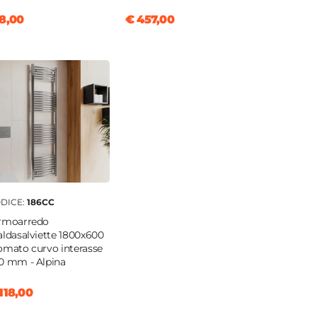
8,00
€ 457,00
DICE:
186CC
rmoarredo
aldasalviette 1800x600
omato curvo interasse
0 mm - Alpina
118,00