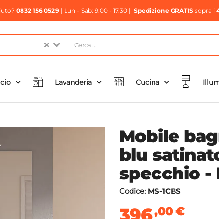
aiuto?
0832 156 0529
| Lun - Sab: 9.00 - 17.30 |
Spedizione GRATIS
sopra i
icio
Lavanderia
Cucina
Illu
Mobile bag
blu satinat
specchio -
Codice:
MS-1CBS
396
,00
€