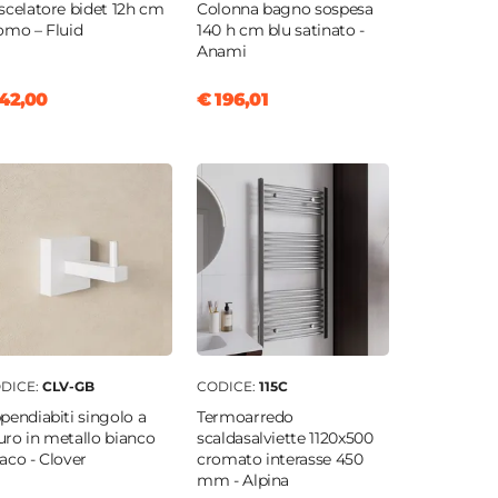
scelatore bidet 12h cm
Colonna bagno sospesa
omo – Fluid
140 h cm blu satinato -
Anami
42,00
€ 196,01
DICE:
CLV-GB
CODICE:
115C
pendiabiti singolo a
Termoarredo
ro in metallo bianco
scaldasalviette 1120x500
aco - Clover
cromato interasse 450
mm - Alpina