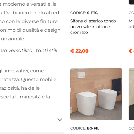
e moderno e versatile, la
. Dal bianco lucido al red
CODICE:
SIFTC
CO
Sifone di scarico tondo
Mi
o con le diverse finiture
universale in ottone
ot
inonimo di qualità e design
cromato
funzionale.
 versatilità , tanti stili
€ 22,00
€ 
li innovativi, come
finatezza. Questo mobile,
ziosità, ha delle
sce la luminosità e la
CODICE:
EG-FIL
CO