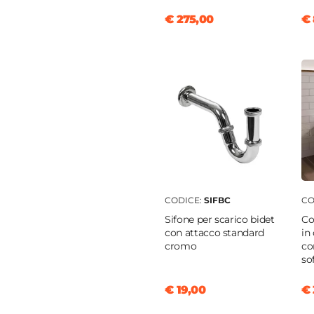
to per sifone
€ 275,00
€ 
o
ato
ica
o
46,5 cm
6,5 cm
CODICE:
SIFBC
CO
o
Sifone per scarico bidet
Co
con attacco standard
in
cromo
co
so
clusa
€ 19,00
€ 
cluso