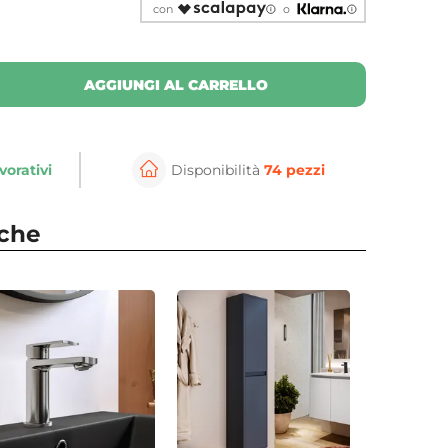
con
o
AGGIUNGI AL CARRELLO
vorativi
Disponibilità
74 pezzi
nche
⚲
per ingrandire
Cli