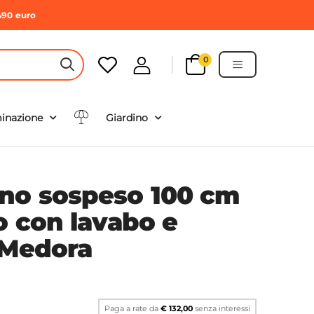
490 euro
0
HEADER SEARCH BUTTON
minazione
Giardino
no sospeso 100 cm
o con lavabo e
 Medora
Paga a rate da
€ 132,00
senza interessi