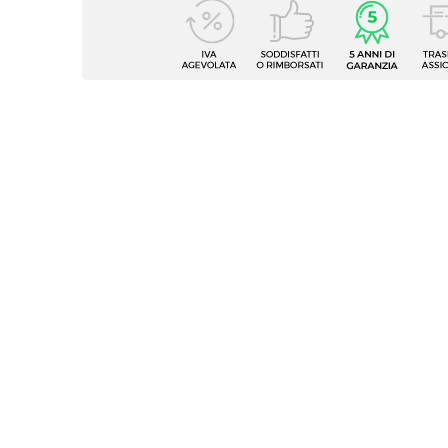
Caratteristiche Mobile
Larghezza
99,7 c
Profondità
46 cm
Altezza
54 cm
Serie
Medor
Struttura
Casset
Finitura
Satina
Materiale Mobile
Legno 
Frontale
Dritto
Sistema Di Apertura
Gola
Chiusura
Soft C
Assemblato
Sì
Kit Fissaggio A Muro
Inclus
Colore
Blu
Strutt
Caratteristiche
Guide 