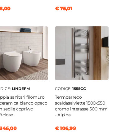
8,00
€ 75,01
DICE:
LINDEFM
CODICE:
1555CC
ppia sanitari filomuro
Termoarredo
 ceramica bianco opaco
scaldasalviette 1500x550
n sedile copriwc
cromo interasse 500 mm
ftclose
- Alpina
346,00
€ 106,99