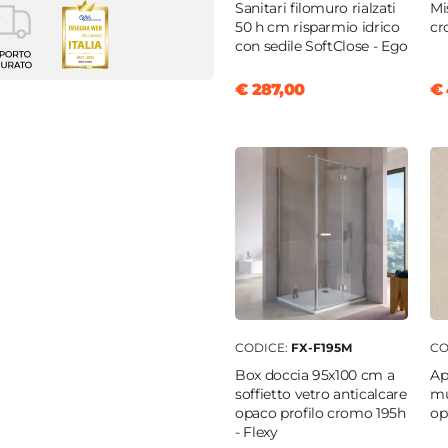
Sanitari filomuro rialzati
Mi
50 h cm risparmio idrico
cr
m
con sedile SoftClose - Ego
€ 287,00
€ 
a
ti
ta
nobilitato
lose
CODICE:
FX-F195M
CO
o
Box doccia 95x100 cm a
Ap
soffietto vetro anticalcare
mu
ura posteriore aperta
|
opaco profilo cromo 195h
op
- Flexy
Hettich
|
Cassetto