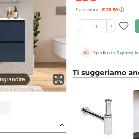
Spedizione:
€ 26,50
quantity
quantity
plus
minus
button
button
Spedito in
5 giorni la
Ti suggeriamo a
⚲
ingrandire
Clicca 