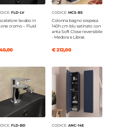
DICE:
FLD-LV
CODICE:
MCS-BS
scelatore lavabo in
Colonna bagno sospesa
tone cromo – Fluid
140h cm blu satinato con
anta Soft Close reversibile
- Medora e Libras
40,00
€ 212,00
DICE:
FLD-BD
CODICE:
ANC-14E