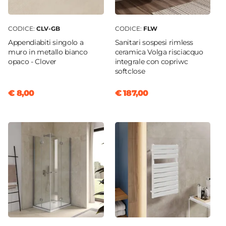
CODICE:
CLV-GB
CODICE:
FLW
Appendiabiti singolo a
Sanitari sospesi rimless
muro in metallo bianco
ceramica Volga risciacquo
opaco - Clover
integrale con copriwc
softclose
€ 8,00
€ 187,00