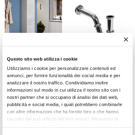
Incluso
Colore
Bianco lucido
Caratteristiche
Struttura posteriore aperta
|
Guide Hettich
|
Cassetto sagomato per sifone
Caratteristiche Lavabo
CODICE:
MCS-BL
CODICE:
SIFBC
Questo sito web utilizza i cookie
Lavabo
Colonna bagno sospesa
Sifone per scarico bidet con
Incluso
Utilizziamo i cookie per personalizzare contenuti ed
140h cm bianco lucido con
attacco standard cromo
annunci, per fornire funzionalità dei social media e per
Tipologia Lavabo
anta Soft Close reversibile -
analizzare il nostro traffico. Condividiamo inoltre
Medora e Libras
Integrato
informazioni sul modo in cui utilizza il nostro sito con i
Materiale Lavabo
€ 212,00
€ 19,00
nostri partner che si occupano di analisi dei dati web,
Ceramica
pubblicità e social media, i quali potrebbero combinarle
Colore Lavabo
con altre informazioni che ha fornito loro o che hanno
Bianco
raccolto dal suo utilizzo dei loro servizi. Attraverso la
Finitura Lavabo
sezione "Mostra dettagli" è possibile gestire le proprie
Lucida
opzioni e modificare le preferenze espresse in qualsiasi