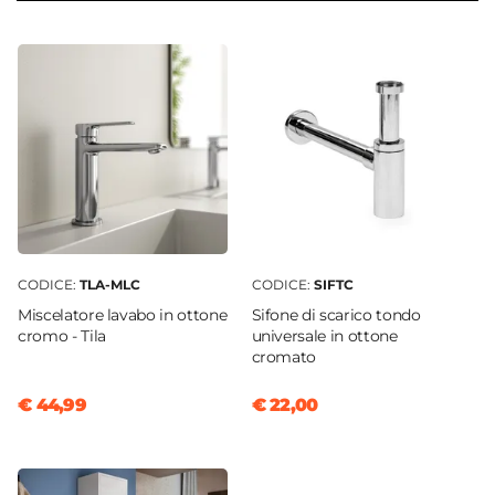
54 cm
Serie
Medora
Struttura
Cassetti
Materiale Mobile
Legno nobilitato
Frontale
Dritto
CODICE:
TLA-MLC
CODICE:
SIFTC
Sistema Di Apertura
Miscelatore lavabo in ottone
Sifone di scarico tondo
Gola
cromo - Tila
universale in ottone
Chiusura
cromato
Soft Close
€ 44,99
€ 22,00
Assemblato
Sì
Kit Fissaggio A Muro