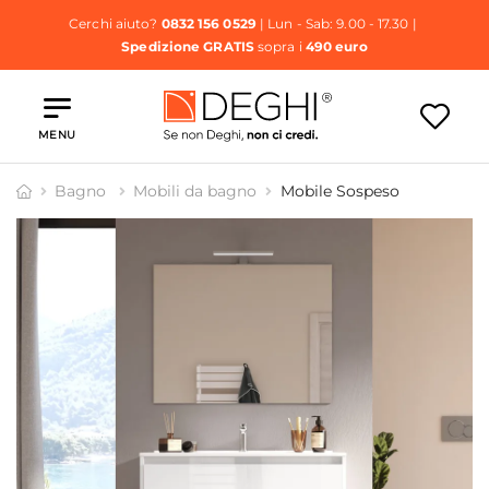
Cerchi aiuto?
0832 156 0529
| Lun - Sab: 9.00 - 17.30 |
Spedizione GRATIS
sopra i
490 euro
MENU
Bagno
Mobili da bagno
Mobile Sospeso