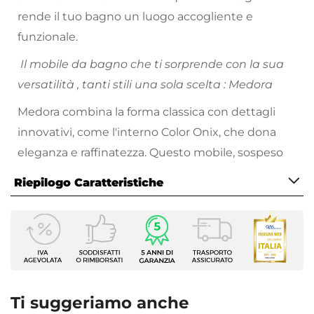
rende il tuo bagno un luogo accogliente e
funzionale.
Il mobile da bagno che ti sorprende con la sua
versatilità , tanti stili una sola scelta : Medora
Medora combina la forma classica con dettagli
innovativi, come l'interno Color Onix, che dona
eleganza e raffinatezza. Questo mobile, sospeso
per dare un senso di leggerezza e spaziosità, ha
Riepilogo Caratteristiche
delle chiusure soft close e uno specchio, che
accresce la luminosità e la profondità del bagno.
Caratteristiche Mobile
Larghezza
99,7 cm
Profondità
46 cm
Ti suggeriamo anche
Altezza