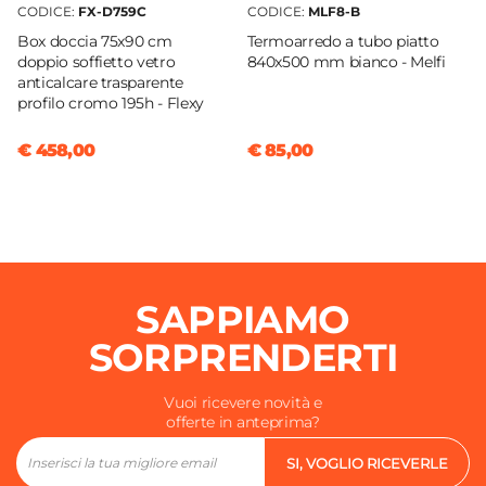
CODICE:
FX-D759C
CODICE:
MLF8-B
Box doccia 75x90 cm
Termoarredo a tubo piatto
doppio soffietto vetro
840x500 mm bianco - Melfi
anticalcare trasparente
profilo cromo 195h - Flexy
€ 458,00
€ 85,00
SAPPIAMO
SORPRENDERTI
Vuoi ricevere novità e
offerte in anteprima?
SI, VOGLIO RICEVERLE