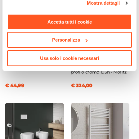
Mostra dettagli
momento. Per maggiori informazioni si invita a leggere la
Dimensione Lavabo
nostra
Cookie Policy
.
101 x 46,5 cm
Accetta tutti i cookie
Dimensioni Vasca
53 x 26,5 cm
Profondità Vasca
Personalizza
CODICE:
TLA-MBC
CODICE:
MRZ-797
13 cm
Miscelatore bidet senza
Box 3 lati 70x90x70 cm
Posizione Lavabo
Usa solo i cookie necessari
scarico 14h cm cromo - Tila
doppio scorrevole vetro
Centro
trasparente anticalcare
profilo cromo 195h - Moritz
Foro Troppopieno
Sì
€ 44,99
€ 324,00
Predisposizione Fori
Forato
Rubinetteria
Non inclusa
Kit Scarico
Non incluso