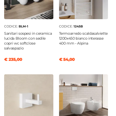
Caratteristiche Specchio
Specchio
Incluso
Tipologia Specchio
CODICE:
BLM-1
CODICE:
1245B
Filolucido
Sanitari sospesi in ceramica
Termoarredo scaldasalviette
Dimensione Specchio
lucida Bloom con sedile
1200x450 bianco interasse
70 x 100 cm
copri wc softclose
400 mm - Alpina
salvaspazio
Orientamento
Reversibile
€ 235,00
€ 54,00