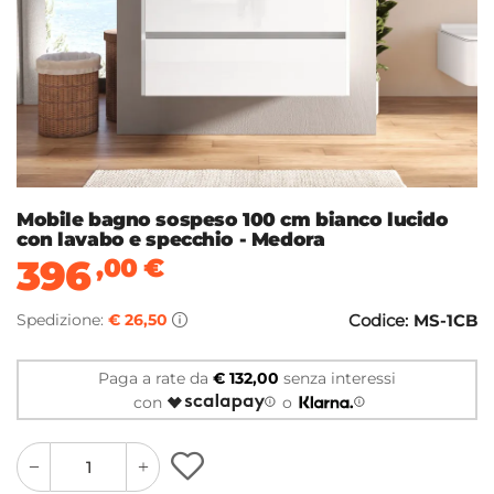
Mobile bagno sospeso 100 cm bianco lucido
con lavabo e specchio - Medora
396
,00
€
Spedizione:
€ 26,50
Codice:
MS-1CB
Paga a rate da
€ 132,00
senza interessi
con
o
quantity
quantity
plus
minus
button
button