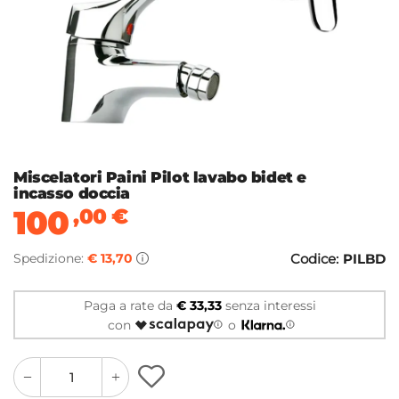
Miscelatori Paini Pilot lavabo bidet e
incasso doccia
100
,00
€
Spedizione:
€ 13,70
Codice:
PILBD
Paga a rate da
€ 33,33
senza interessi
con
o
quantity
quantity
plus
minus
button
button