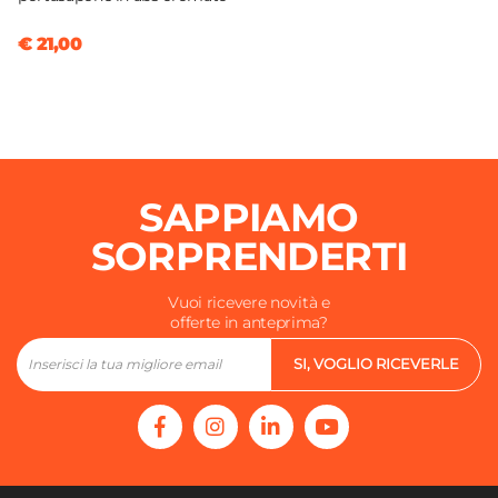
Cromo
Azionamento
€ 21,00
Leva monocomando
Altezza
13,6 cm
Sezione Base
Ø 4,86 cm
SAPPIAMO
Attacchi
SORPRENDERTI
G3/8"
Finitura
Vuoi ricevere novità e
Cromata
offerte in anteprima?
Lunghezza Canna
SI, VOGLIO RICEVERLE
9,6 cm
Materiale
Ottone
Scarico
Per scarico a salterello