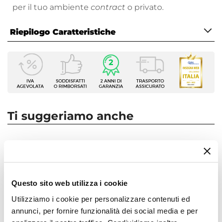
per il tuo ambiente
contract
o privato.
Riepilogo Caratteristiche
Caratteristiche Generali
Tipologia Set
Lavabo - Bidet - Doccia
Numero Elementi
3 elementi
Ti suggeriamo anche
Marca
Paini
Serie
Pilot
Colore
Questo sito web utilizza i cookie
Cromo
Utilizziamo i cookie per personalizzare contenuti ed
Finitura
annunci, per fornire funzionalità dei social media e per
Cromata