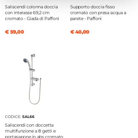
Saliscendi colonna doccia
Supporto doccia fisso
Materiale
con interasse 69,2 cm
cromato con presa acqua a
Ottone
cromato - Giada di Paffoni
parete - Paffoni
Installazione
€ 59,00
€ 40,00
Monoforo
Attacchi
G3/8"
Scarico
Per scarico a salterello
Finitura
Cromata
Flessibili Di Collegamento
Non inclusi
Piletta
Inclusa
CODICE:
SAL66
Caratteristiche Miscelatore Bidet
Saliscendi con doccetta
multifunzione a 8 getti e
Colore
portasapone in abs cromato