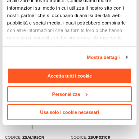
analizzare il nostro traffico. Condividiamo inoltre
Materiale
informazioni sul modo in cui utilizza il nostro sito con i
Ottone
nostri partner che si occupano di analisi dei dati web,
CODICE:
53CC956G40AP
CODICE:
P691
Installazione
pubblicità e social media, i quali potrebbero combinarle
Cartuccia di ricambio per
Miscelatore incasso doccia
con altre informazioni che ha fornito loro o che hanno
Bidet
|
Doccia
|
Lavabo
miscelatore lavabo e bidet -
con deviatore in ottone
raccolto dal suo utilizzo dei loro servizi. Attraverso la
Paini Pilot
cromato - Paini Pilot
Caratteristiche Miscelatore Lavabo
sezione "Mostra dettagli" è possibile gestire le proprie
Tipologia
€ 18,00
€ 63,00
opzioni e modificare le preferenze espresse in qualsiasi
Miscelatore lavabo
Mostra dettagli
momento. Per maggiori informazioni si invita a leggere la
Colore
nostra
Cookie Policy
.
Cromo
Accetta tutti i cookie
Azionamento
Leva monocomando
Personalizza
Altezza
12,8 cm
Usa solo i cookie necessari
Sezione Base
Ø 4,8 cm
Lunghezza Canna
CODICE:
ZSAL195CR
CODICE:
ZSUP031CR
11 cm