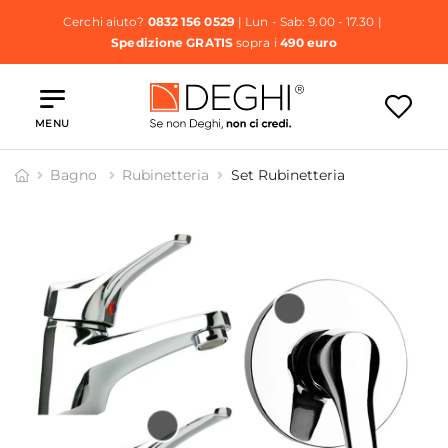
Cerchi aiuto?
0832 156 0529
| Lun - Sab: 9.00 - 17.30 |
Spedizione GRATIS
sopra i
490 euro
MENU
Bagno
Rubinetteria
Set Rubinetteria