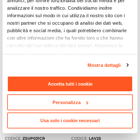
annunci, per fornire funzionalità dei social media e per
Materiale
analizzare il nostro traffico. Condividiamo inoltre
Ottone
informazioni sul modo in cui utilizza il nostro sito con i
CODICE:
53CC956G40AP
CODICE:
ZSAL195CR
Installazione
nostri partner che si occupano di analisi dei dati web,
Cartuccia di ricambio per
Saliscendi colonna doccia
pubblicità e social media, i quali potrebbero combinarle
Bidet
|
Lavabo
|
Vasca
miscelatore lavabo e bidet -
con interasse 69,2 cm
con altre informazioni che ha fornito loro o che hanno
Paini Pilot
cromato - Giada di Paffoni
Caratteristiche Miscelatore Lavabo
raccolto dal suo utilizzo dei loro servizi. Attraverso la
Tipologia
€ 18,00
€ 59,00
sezione "Mostra dettagli" è possibile gestire le proprie
Miscelatore lavabo
opzioni e modificare le preferenze espresse in qualsiasi
Colore
Mostra dettagli
momento. Per maggiori informazioni si invita a leggere la
Cromo
nostra
Cookie Policy
.
Azionamento
Accetta tutti i cookie
Leva monocomando
Altezza
Personalizza
12,8 cm
Sezione Base
Usa solo i cookie necessari
Ø 4,8 cm
Lunghezza Canna
CODICE:
ZSUP031CR
CODICE:
LAV25
11 cm