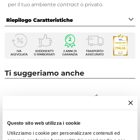
per il tuo ambiente
contract
o privato.
Riepilogo Caratteristiche
Caratteristiche Generali
Tipologia Set
Lavabo - Bidet - Vasca
Numero Elementi
3 elementi
Ti suggeriamo anche
Marca
Paini
Serie
Pilot
Colore
Cromo
Questo sito web utilizza i cookie
Finitura
Utilizziamo i cookie per personalizzare contenuti ed
Cromata