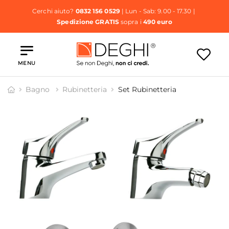
Cerchi aiuto?
0832 156 0529
| Lun - Sab: 9.00 - 17.30 |
Spedizione GRATIS
sopra i
490 euro
MENU
Bagno
Rubinetteria
Set Rubinetteria