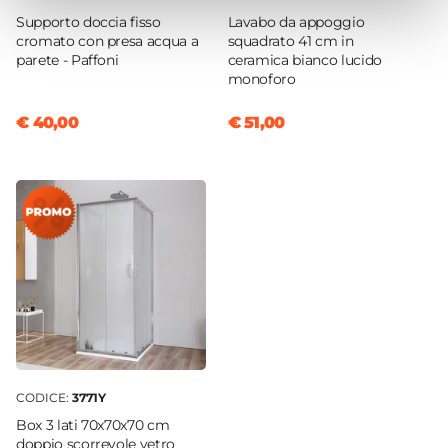
Supporto doccia fisso
Lavabo da appoggio
Materiale
cromato con presa acqua a
squadrato 41 cm in
Ottone
parete - Paffoni
ceramica bianco lucido
monoforo
Installazione
Monoforo
€ 40,00
€ 51,00
Attacchi
G3/8"
Scarico
Per scarico a salterello
Finitura
Cromata
Flessibili Di Collegamento
Inclusi
Piletta
Inclusa
CODICE:
3771Y
Caratteristiche Miscelatore Bidet
Box 3 lati 70x70x70 cm
Colore
doppio scorrevole vetro