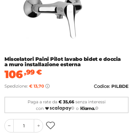
Miscelatori Paini Pilot lavabo bidet e doccia
a muro installazione esterna
106
,99
€
Spedizione:
€ 13,70
Codice:
PILBDE
Paga a rate da
€ 35,66
senza interessi
con
o
quantity
quantity
plus
minus
button
button