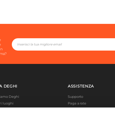
e
e
in
ima?
A DEGHI
ASSISTENZA
Siamo Deghi
Supporto
ri luoghi
Paga a rate
 4 Planet
Località disagiate