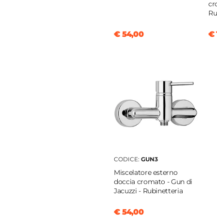
cr
Ru
monocomando
€ 54,00
€ 
cm
m
m
e
oro
etta Click-Clack
clusa
CODICE:
GUN3
ica
Miscelatore esterno
doccia cromato - Gun di
Jacuzzi - Rubinetteria
€ 54,00