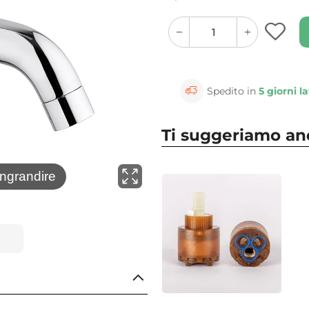
quantity
quantity
plus
minus
button
button
Spedito in
5 giorni la
Ti suggeriamo a
⚲
ingrandire
Clicca 