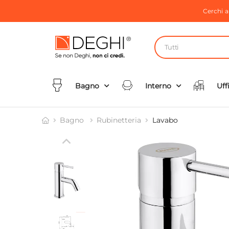
Cerchi 
Tutti
Bagno
Interno
Uff
Bagno
Rubinetteria
Lavabo