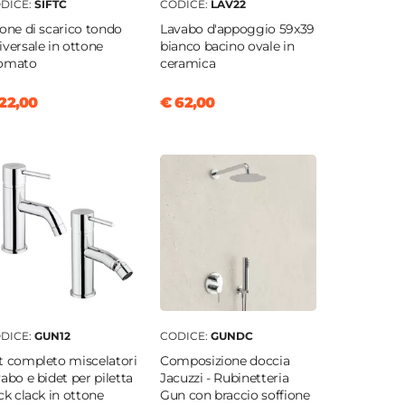
DICE:
SIFTC
CODICE:
LAV22
fone di scarico tondo
Lavabo d'appoggio 59x39
iversale in ottone
bianco bacino ovale in
omato
ceramica
22,00
€ 62,00
DICE:
GUN12
CODICE:
GUNDC
t completo miscelatori
Composizione doccia
vabo e bidet per piletta
Jacuzzi - Rubinetteria
ick clack in ottone
Gun con braccio soffione