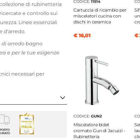
CODICE:
11514
CO
collezione di rubinetteria
Cartuccia di ricambio per
Si
icercate e controllo sui
miscelatori cucina con
un
dischi in ceramica
cr
urezza. Linee essenziali
e d'arredo.
€ 16,01
€ 
o di arredo bagno
a e per le tue esigenze
cnici necessari per
CODICE:
GUN2
CO
atore Lavabo
Miscelatore bidet
Se
cromato Gun di Jacuzzi -
la
i - Rubinetteria
Rubinetteria
cl