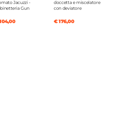
omato Jacuzzi -
doccetta e miscelatore
binetteria Gun
con deviatore
104,00
€ 176,00