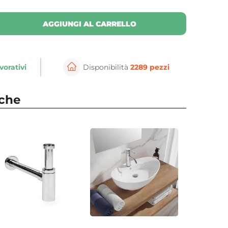
AGGIUNGI AL CARRELLO
vorativi
Disponibilità
2289 pezzi
nche
⚲
per ingrandire
Cli