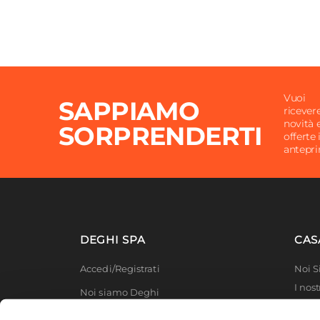
Vuoi
SAPPIAMO
ricever
novità 
SORPRENDERTI
offerte 
antepr
DEGHI SPA
CAS
Accedi/Registrati
Noi 
I nost
Noi siamo Deghi
Deghi
Politica dei prezzi