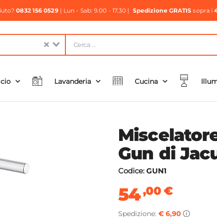
aiuto?
0832 156 0529
| Lun - Sab: 9.00 - 17.30 |
Spedizione GRATIS
sopra i
icio
Lavanderia
Cucina
Illu
Miscelator
Gun di Jacu
Codice:
GUN1
54
,00
€
Spedizione:
€ 6,90