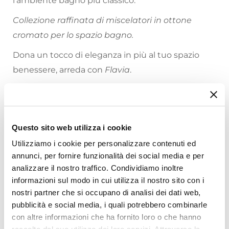
l’ambiente bagno più classico.
Collezione raffinata di miscelatori in ottone
cromato per lo spazio bagno.
Dona un tocco di eleganza in più al tuo spazio
benessere, arreda con
Flavia
.
Riepilogo Caratteristiche
Caratteristiche
Questo sito web utilizza i cookie
Tipologia
Utilizziamo i cookie per personalizzare contenuti ed
Esterno Vasca
annunci, per fornire funzionalità dei social media e per
Marca
analizzare il nostro traffico. Condividiamo inoltre
Paffoni
informazioni sul modo in cui utilizza il nostro sito con i
Ti suggeriamo anche
Serie
nostri partner che si occupano di analisi dei dati web,
Flavia
pubblicità e social media, i quali potrebbero combinarle
con altre informazioni che ha fornito loro o che hanno
Colore