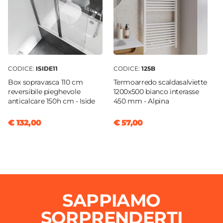
Sezione Base
Ø 6,8 cm
Compatibilità Doccino
Royal
Flessibili Di Collegamento
CODICE:
ISIDE11
CODICE:
125B
Inclusi
Box sopravasca 110 cm
Termoarredo scaldasalviette
Interasse Miscelatore
reversibile pieghevole
1200x500 bianco interasse
anticalcare 150h cm - Iside
450 mm - Alpina
15 cm
Tipo Cartuccia
€ 132,00
€ 57,00
Ceramica
SAPPIAMO
SORPRENDERTI