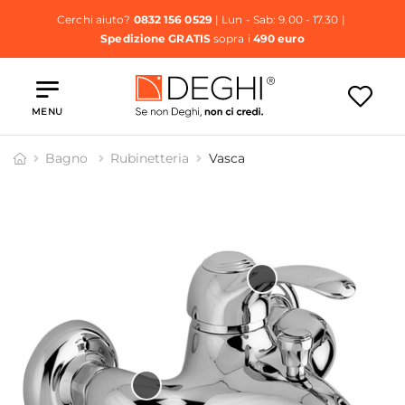
Cerchi aiuto?
0832 156 0529
| Lun - Sab: 9.00 - 17.30 |
Spedizione GRATIS
sopra i
490 euro
MENU
Bagno
Rubinetteria
Vasca