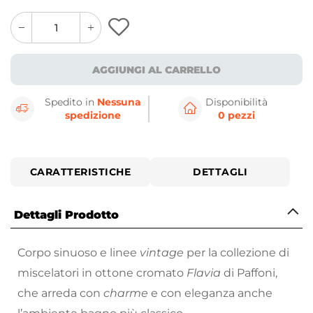
quantity
quantity
plus
minus
button
button
AGGIUNGI AL CARRELLO
Spedito in
Nessuna
Disponibilità
spedizione
0 pezzi
CARATTERISTICHE
DETTAGLI
Dettagli Prodotto
Corpo sinuoso e linee
vintage
per la collezione di
miscelatori in ottone cromato
Flavia
di Paffoni,
che arreda con
charme
e con eleganza anche