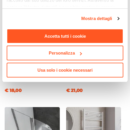
raccolto dal suo utilizzo dei loro servizi. Attraverso la
Cromo
sezione "Mostra dettagli" è possibile gestire le proprie
Installazione
opzioni e modificare le preferenze espresse in qualsiasi
Esterna
|
A muro
Mostra dettagli
momento. Per maggiori informazioni si invita a leggere la
Attacchi
nostra
Cookie Policy
.
1/2"G
Accetta tutti i cookie
Deviatore
2 Vie
Personalizza
CODICE:
74PVCAUT
CODICE:
ZDOC076CR
Materiale
Colonna di scarico per vasca
Doccia multigetto Ø 12 cm
Ottone
da bagno in PVC con
cromato - Prestige di
Usa solo i cookie necessari
Finitura
chiusura automatica
Paffoni
1''1/2mm
Cromata
Azionamento
€ 18,00
€ 21,00
Leva monocomando
Altezza
11,7 cm
Lunghezza Canna
16,8 cm