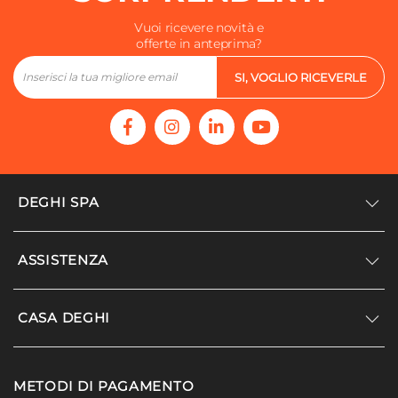
Vuoi ricevere novità e
offerte in anteprima?
SI, VOGLIO RICEVERLE
DEGHI SPA
Accedi/Registrati
ASSISTENZA
Noi siamo Deghi
Politica dei prezzi
Supporto
CASA DEGHI
Lavora con noi
Paga a rate
Diventa fornitore
Località disagiate
Noi Siamo Deghi
Modello organizzativo e codice etico
METODI DI PAGAMENTO
Agevolazioni fiscali
I nostri luoghi