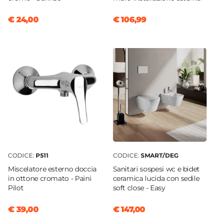
€ 24,00
€ 106,99
CODICE:
P511
CODICE:
SMART/DEG
Miscelatore esterno doccia
Sanitari sospesi wc e bidet
in ottone cromato - Paini
ceramica lucida con sedile
Pilot
soft close - Easy
€ 39,00
€ 147,00