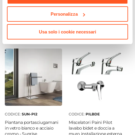
Tipo Cartuccia
Miscelatore lavabo con
Lavabo design bacinella
Ceramica
scarico cromato - Pilot di
tonda 46 cm in ceramica
Personalizza
Caratteristiche
Paini
d'arredo
Ambienti Pubblici
€ 36,00
€ 54,00
Usa solo i cookie necessari
CODICE:
SUN-PI2
CODICE:
PILBDE
Piantana portasciugamani
Miscelatori Paini Pilot
in vetro bianco e acciaio
lavabo bidet e doccia a
cromo - Sunrise
muro installazione esterna