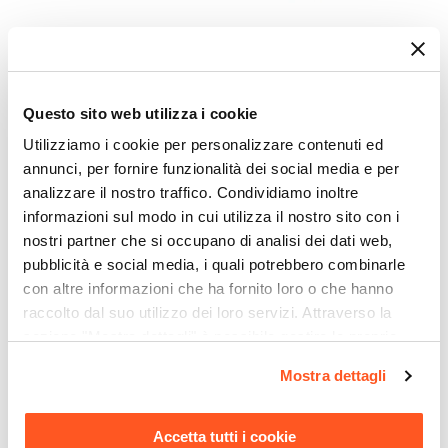
Sezione Base
Ø 4,8 cm
CODICE:
53CC956G40AP
CODICE:
P306
Lunghezza Canna
Cartuccia di ricambio per
Miscelatore bidet in ottone
11 cm
miscelatore lavabo e bidet -
cromato con salterello -
Questo sito web utilizza i cookie
Paini Pilot
Paini Pilot
Materiale
Utilizziamo i cookie per personalizzare contenuti ed
Ottone
€ 18,00
€ 36,00
annunci, per fornire funzionalità dei social media e per
Installazione
analizzare il nostro traffico. Condividiamo inoltre
Monoforo
informazioni sul modo in cui utilizza il nostro sito con i
Attacchi
nostri partner che si occupano di analisi dei dati web,
G3/8"
pubblicità e social media, i quali potrebbero combinarle
Scarico
con altre informazioni che ha fornito loro o che hanno
raccolto dal suo utilizzo dei loro servizi. Attraverso la
Per scarico a salterello
sezione "Mostra dettagli" è possibile gestire le proprie
Flessibili Di Collegamento
opzioni e modificare le preferenze espresse in qualsiasi
Inclusi
Mostra dettagli
momento. Per maggiori informazioni si invita a leggere la
Piletta
nostra
Cookie Policy
.
Inclusa
Accetta tutti i cookie
CODICE:
P211
CODICE:
LAV19