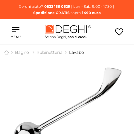
Cerchi aiuto?
0832 156 0529
| Lun - Sab: 9.00 - 17.30 |
Spedizione GRATIS
sopra i
490 euro
MENU
Bagno
Rubinetteria
Lavabo