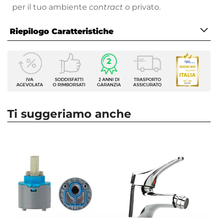
per il tuo ambiente
contract
o privato.
Riepilogo Caratteristiche
Caratteristiche
Tipologia
Miscelatore Lavabo
Marca
Paini
Ti suggeriamo anche
Serie
Pilot
Colore
Cromo
Azionamento
Leva clinica
Altezza
20,8 cm