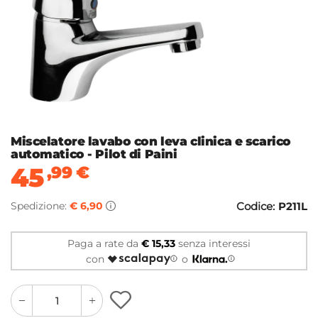
Miscelatore lavabo con leva clinica e scarico
automatico - Pilot di Paini
45
,99
€
Spedizione:
€ 6,90
Codice:
P211L
Paga a rate da
€ 15,33
senza interessi
con
o
quantity
quantity
plus
minus
button
button