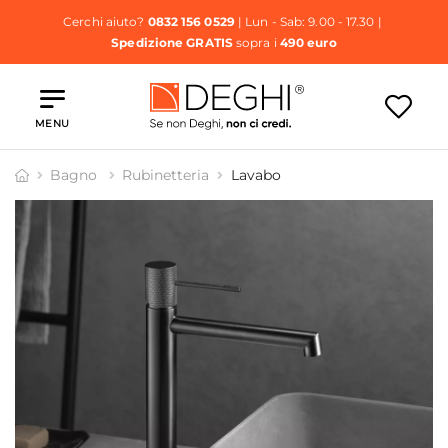
Cerchi aiuto?
0832 156 0529
| Lun - Sab: 9.00 - 17.30 |
Spedizione GRATIS
sopra i
490 euro
MENU
Bagno
Rubinetteria
Lavabo