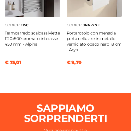
CODICE:
115C
CODICE:
JNN-YNE
Termoarredo scaldasalviette
Portarotolo con mensola
1120x500 cromato interasse
porta cellulare in metallo
450 mm - Alpina
verniciato opaco nero 18 cm
- Arya
€ 75,01
€ 9,70
SAPPIAMO
SORPRENDERTI
Vuoi ricevere novità e