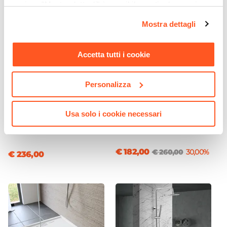
sezione "Mostra dettagli" è possibile gestire le proprie
Satinata
opzioni e modificare le preferenze espresse in qualsiasi
Flessibili Di Collegamento
Mostra dettagli
momento. Per maggiori informazioni si invita a leggere la
Inclusi
nostra
Cookie Policy
.
Piletta
Accetta tutti i cookie
Non inclusa
Tipo Cartuccia
Personalizza
CODICE:
NDRF
CODICE:
3880Y
Ceramica
Sanitari filomuro in
Box 3 lati 80x80x80 cm
ceramica a risparmio idrico
doppio scorrevole vetro
Usa solo i cookie necessari
con sedile softclose bianco
temperato 6mm
lucido - Nadir
trasparente 185h - Young
€ 182,00
€ 260,00
30,00%
€ 236,00