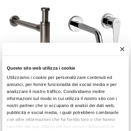
Azionamento
Leva monocomando
Altezza
32,2 cm
Sezione Base
Ø 4,5 cm
Lunghezza Canna
17,3 cm
CODICE:
SIFTNS
CODICE:
INCA25
Materiale
Questo sito web utilizza i cookie
Sifone di scarico universale
Miscelatore lavabo a parete
Ottone
per lavabi appoggio o
bocca 25 cm cromato - Inca
Utilizziamo i cookie per personalizzare contenuti ed
Installazione
sospesi in ottone nero
di Jacuzzi - Rubinetteria
annunci, per fornire funzionalità dei social media e per
spazzolato
Monoforo
analizzare il nostro traffico. Condividiamo inoltre
Attacchi
informazioni sul modo in cui utilizza il nostro sito con i
€ 33,00
€ 82,00
G3/8"
nostri partner che si occupano di analisi dei dati web,
Scarico
pubblicità e social media, i quali potrebbero combinarle
con altre informazioni che ha fornito loro o che hanno
Per piletta Click-Clack
raccolto dal suo utilizzo dei loro servizi. Attraverso la
Finitura