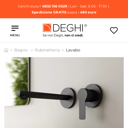
Cerchi aiuto?
0832 156 0529
| Lun - Sab: 9.00 - 17.30 |
Spedizione GRATIS
sopra i
490 euro
MENU
Bagno
Rubinetteria
Lavabo