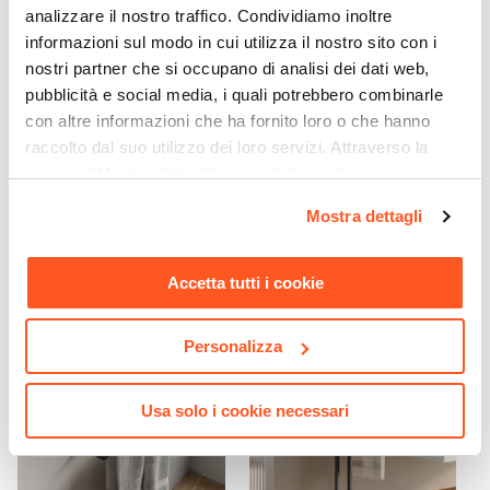
Piletta
analizzare il nostro traffico. Condividiamo inoltre
Non inclusa
informazioni sul modo in cui utilizza il nostro sito con i
nostri partner che si occupano di analisi dei dati web,
pubblicità e social media, i quali potrebbero combinarle
con altre informazioni che ha fornito loro o che hanno
CODICE:
FX-F1565N
CODICE:
ALP-85A
raccolto dal suo utilizzo dei loro servizi. Attraverso la
Box doccia 65x105 cm a
Termoarredo scaldasalviette
sezione "Mostra dettagli" è possibile gestire le proprie
soffietto vetro anticalcare
1800x500 antracite interasse
trasparente e profilo nero
450 mm - Alpina
opzioni e modificare le preferenze espresse in qualsiasi
opaco 195h - Flexy
Mostra dettagli
momento. Per maggiori informazioni si invita a leggere la
nostra
Cookie Policy
.
€ 412,99
€ 97,00
Accetta tutti i cookie
Personalizza
Usa solo i cookie necessari