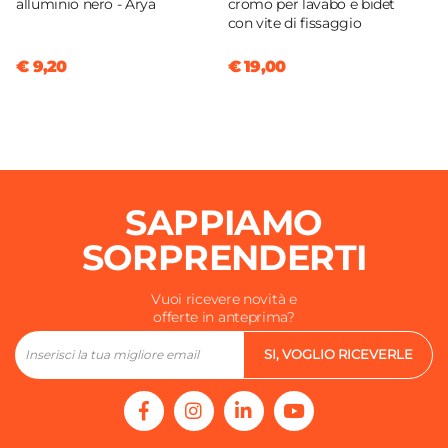
alluminio nero - Arya
cromo per lavabo e bidet
con vite di fissaggio
€ 9,20
€ 19,00
SAPPIAMO
SORPRENDERTI
Vuoi ricevere novità e
offerte in anteprima?
SI, VOGLIO RICEVERLE