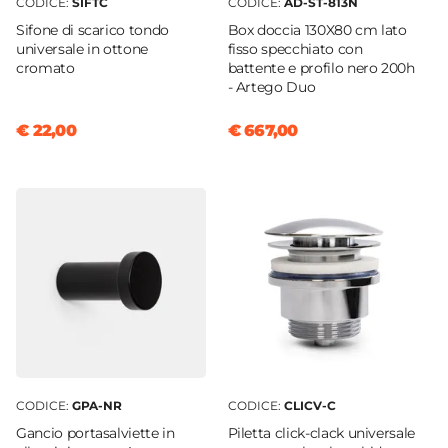
CODICE:
SIFTC
CODICE:
AD-ST-813N
Sifone di scarico tondo
Box doccia 130X80 cm lato
universale in ottone
fisso specchiato con
cromato
battente e profilo nero 200h
- Artego Duo
€ 22,00
€ 667,00
CODICE:
GPA-NR
CODICE:
CLICV-C
Gancio portasalviette in
Piletta click-clack universale