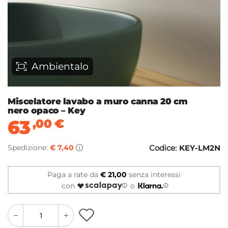
Ambientalo
Miscelatore lavabo a muro canna 20 cm
nero opaco – Key
63
,00
€
Spedizione:
€ 7,40
Codice:
KEY-LM2N
Paga a rate da
€ 21,00
senza interessi
con
o
quantity
quantity
plus
minus
button
button