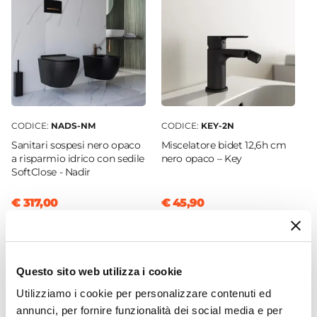
Azionamento
Leva monocomando
Sezione Base
Ø 8 cm
Lunghezza Canna
20 cm
CODICE:
NADS-NM
CODICE:
KEY-2N
Materiale
Sanitari sospesi nero opaco
Miscelatore bidet 12,6h cm
Ottone
a risparmio idrico con sedile
nero opaco – Key
Installazione
SoftClose - Nadir
A muro
€ 317,00
€ 45,90
Attacchi
1/2"G
Scarico
Per piletta Click-Clack
Questo sito web utilizza i cookie
Flessibili Di Collegamento
Utilizziamo i cookie per personalizzare contenuti ed
Inclusi
annunci, per fornire funzionalità dei social media e per