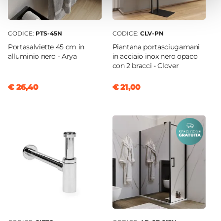
CODICE:
PTS-45N
CODICE:
CLV-PN
Portasalviette 45 cm in
Piantana portasciugamani
alluminio nero - Arya
in acciaio inox nero opaco
con 2 bracci - Clover
€ 26,40
€ 21,00