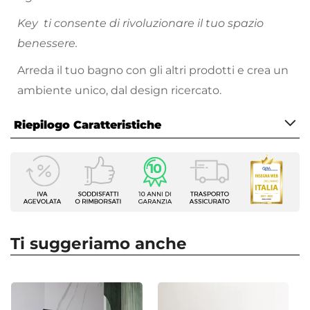
Key
ti consente di
rivoluziona
re
il
tuo spazio
benessere.
Arreda il tuo bagno con gli altri prodotti e crea un
ambiente unico, dal design ricercato.
Riepilogo Caratteristiche
Caratteristiche
Tipologia
Miscelatore a Parete
Marca
Acq+
Ti suggeriamo anche
Serie
Key
Colore
Nero