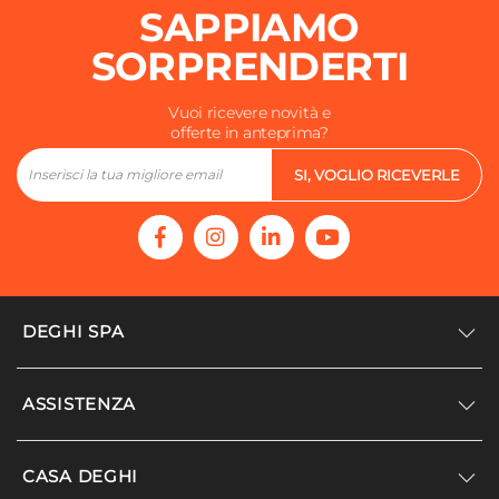
SAPPIAMO
SORPRENDERTI
Vuoi ricevere novità e
offerte in anteprima?
SI, VOGLIO RICEVERLE
DEGHI SPA
Accedi/Registrati
ASSISTENZA
Noi siamo Deghi
Politica dei prezzi
Supporto
CASA DEGHI
Lavora con noi
Paga a rate