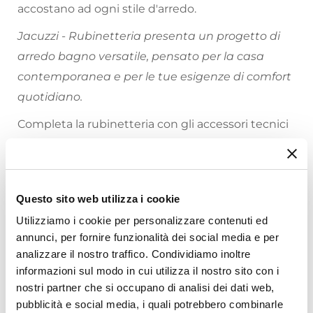
accostano ad ogni stile d'arredo.
Jacuzzi - Rubinetteria presenta un progetto di
arredo bagno versatile, pensato per la casa
contemporanea e per le tue esigenze di comfort
quotidiano.
Completa la rubinetteria con gli accessori tecnici
necessari per dedicarti al puro relax.
Riepilogo Caratteristiche
Questo sito web utilizza i cookie
Caratteristiche
Utilizziamo i cookie per personalizzare contenuti ed
Tipologia
annunci, per fornire funzionalità dei social media e per
Esterno Doccia
analizzare il nostro traffico. Condividiamo inoltre
Marca
informazioni sul modo in cui utilizza il nostro sito con i
nostri partner che si occupano di analisi dei dati web,
Jacuzzi - Rubinetteria
Ti suggeriamo anche
pubblicità e social media, i quali potrebbero combinarle
Serie