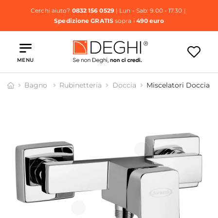
Cerchi aiuto?
0832 156 0529
| Lun - Sab: 9.00 - 17.30 |
Spedizione GRATIS
sopra i
490 euro
MENU
Bagno
Rubinetteria
Doccia
Miscelatori Doccia