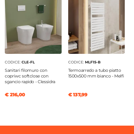
Ceramica
CODICE:
CLE-FL
CODICE:
MLF15-B
Sanitari filomuro con
Termoarredo a tubo piatto
copriwc softclose con
1500x500 mm bianco - Melfi
sgancio rapido - Clessidra
€ 216,00
€ 137,99