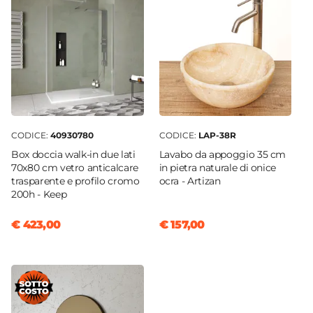
CODICE:
40930780
CODICE:
LAP-38R
Box doccia walk-in due lati
Lavabo da appoggio 35 cm
70x80 cm vetro anticalcare
in pietra naturale di onice
trasparente e profilo cromo
ocra - Artizan
200h - Keep
€ 423,00
€ 157,00