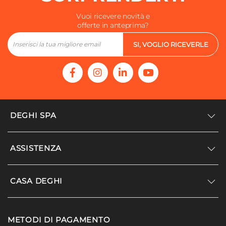
Vuoi ricevere novità e
offerte in anteprima?
SI, VOGLIO RICEVERLE
DEGHI SPA
Accedi/Registrati
ASSISTENZA
Noi siamo Deghi
Politica dei prezzi
Supporto
CASA DEGHI
Lavora con noi
Paga a rate
Diventa fornitore
Località disagiate
Noi Siamo Deghi
Modello organizzativo e codice etico
METODI DI PAGAMENTO
Agevolazioni fiscali
I nostri luoghi