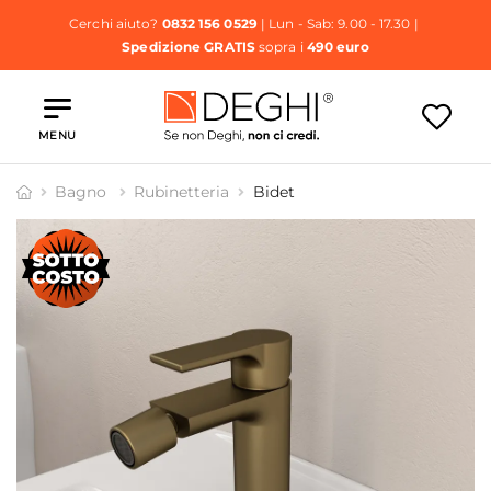
Cerchi aiuto?
0832 156 0529
| Lun - Sab: 9.00 - 17.30 |
Spedizione GRATIS
sopra i
490 euro
MENU
Bagno
Rubinetteria
Bidet