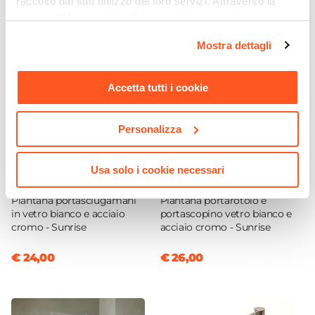
raccolto dal suo utilizzo dei loro servizi. Attraverso la
Ottone
sezione "Mostra dettagli" è possibile gestire le proprie
Scarico
opzioni e modificare le preferenze espresse in qualsiasi
Mostra dettagli
momento. Per maggiori informazioni si invita a leggere la
Per piletta Click-Clack
nostra
Cookie Policy
.
Installazione
Accetta tutti i cookie
Monoforo
Flessibili Di Collegamento
Inclusi
Personalizza
Piletta
Non inclusa
Usa solo i cookie necessari
CODICE:
SUN-PI2
CODICE:
SUN-PI4
Portata Massima L/min
Piantana portasciugamani
Piantana portarotolo e
5 L/min
in vetro bianco e acciaio
portascopino vetro bianco e
Tipo Cartuccia
cromo - Sunrise
acciaio cromo - Sunrise
Ceramica
€ 24,00
€ 26,00