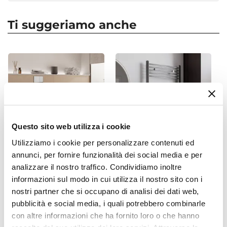
Serie
Coral
Ti suggeriamo anche
Colore
Oro
Azionamento
Leva monocomando
Altezza
11 cm
Sezione Base
Questo sito web utilizza i cookie
Ø 5,5 cm
Attacchi
Utilizziamo i cookie per personalizzare contenuti ed
annunci, per fornire funzionalità dei social media e per
F3/8"G
CODICE:
BRENTA
CODICE:
115C
analizzare il nostro traffico. Condividiamo inoltre
Finitura
Sanitari sospesi rimless
Termoarredo scaldasalviette
informazioni sul modo in cui utilizza il nostro sito con i
Satinata
ceramica bianco lucido
1120x500 cromato interasse
nostri partner che si occupano di analisi dei dati web,
Brenta sedile soft-close
450 mm - Alpina
Lunghezza Canna
pubblicità e social media, i quali potrebbero combinarle
9,5 cm
con altre informazioni che ha fornito loro o che hanno
€ 196,01
€ 75,01
Materiale