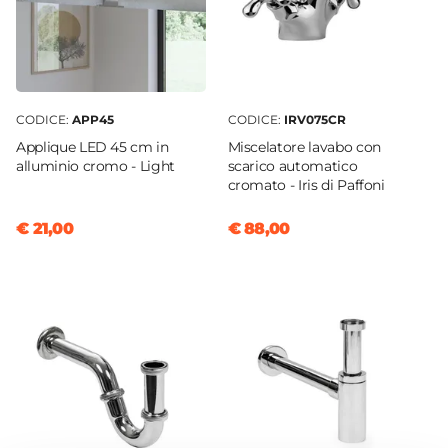
Altezza
8,7 cm
Sezione Base
Ø 3,4 cm
CODICE:
APP45
CODICE:
IRV075CR
Attacchi
Applique LED 45 cm in
Miscelatore lavabo con
F3/8"G
alluminio cromo - Light
scarico automatico
Lunghezza Canna
cromato - Iris di Paffoni
10,3 cm
€ 21,00
€ 88,00
Materiale
Ottone
Scarico
Per scarico a salterello
Installazione
Monoforo
Flessibili Di Collegamento
Inclusi