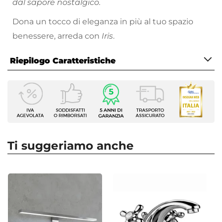
dal sapore nostalgico.
Dona un tocco di eleganza in più al tuo spazio
benessere, arreda con
Iris
.
Riepilogo Caratteristiche
Caratteristiche
Tipologia
Miscelatore Bidet
Marca
Paffoni
Ti suggeriamo anche
Serie
Iris
Colore
Cromo
Azionamento
Manopole C/F