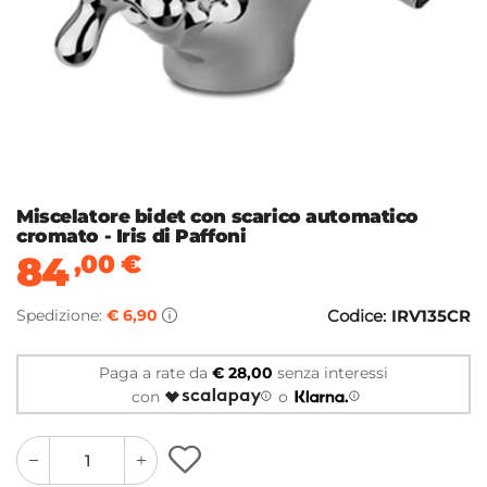
Miscelatore bidet con scarico automatico
cromato - Iris di Paffoni
84
,00
€
Spedizione:
€ 6,90
Codice:
IRV135CR
Paga a rate da
€ 28,00
senza interessi
con
o
quantity
quantity
plus
minus
button
button