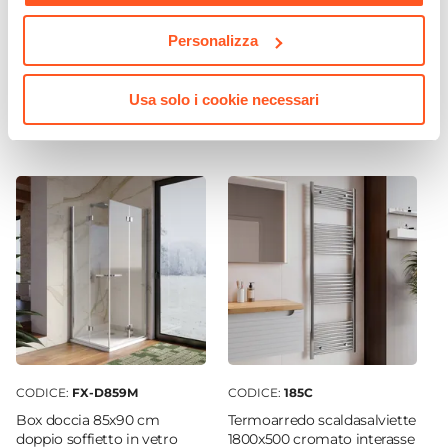
Termoarredo scaldasalviette
Sanitari filomuro a
1500x500 cromato interasse
risparmio idrico rimless
Personalizza
450 mm - Alpina
sedile SoftClose bianco
lucido - Teo
Usa solo i cookie necessari
€ 97,00
€ 199,01
CODICE:
FX-D859M
CODICE:
185C
Box doccia 85x90 cm
Termoarredo scaldasalviette
doppio soffietto in vetro
1800x500 cromato interasse