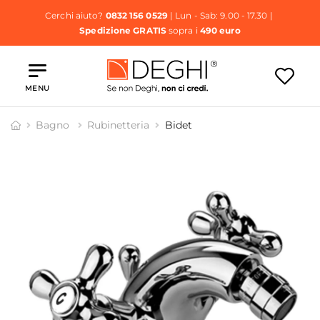
Cerchi aiuto?
0832 156 0529
| Lun - Sab: 9.00 - 17.30 |
Spedizione GRATIS
sopra i
490 euro
MENU
Bagno
Rubinetteria
Bidet