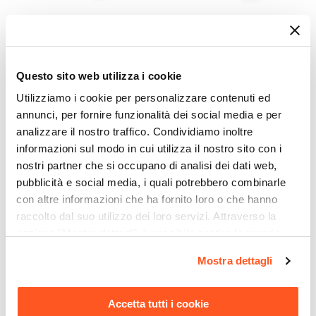
Piletta
Inclusa
CODICE:
SIFBC
CODICE:
SIFTC
Portata Massima L/min
Sifone per scarico bidet con
Sifone di scarico tondo
18,3 L/min
attacco standard cromo
universale in ottone
Questo sito web utilizza i cookie
Tipo Cartuccia
cromato
Utilizziamo i cookie per personalizzare contenuti ed
Ceramica
annunci, per fornire funzionalità dei social media e per
€ 19,00
€ 22,00
analizzare il nostro traffico. Condividiamo inoltre
informazioni sul modo in cui utilizza il nostro sito con i
nostri partner che si occupano di analisi dei dati web,
pubblicità e social media, i quali potrebbero combinarle
con altre informazioni che ha fornito loro o che hanno
raccolto dal suo utilizzo dei loro servizi. Attraverso la
sezione "Mostra dettagli" è possibile gestire le proprie
opzioni e modificare le preferenze espresse in qualsiasi
Mostra dettagli
momento. Per maggiori informazioni si invita a leggere la
nostra
Cookie Policy
.
Accetta tutti i cookie
CODICE:
155C
CODICE:
TE-FIL1